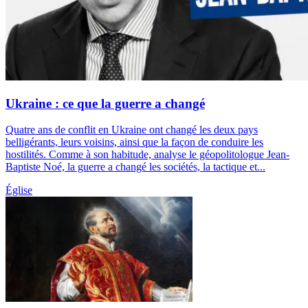
Ukraine : ce que la guerre a changé
Quatre ans de conflit en Ukraine ont changé les deux pays
belligérants, leurs voisins, ainsi que la façon de conduire les
hostilités. Comme à son habitude, analyse le géopolitologue Jean-
Baptiste Noé, la guerre a changé les sociétés, la tactique et...
Église