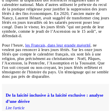
d’imposer la disparition des références religieuses dans le
calendrier national. Mais d’autres utilisent le prétexte du recul
de la pratique religieuse pour justifier la suppression des jours
fériés à des fins économiques. En 2020, l’ancien maire de
Nancy, Laurent Hénart, avait suggéré de transformer cinq jours
fériés en jours travaillés où les salariés peuvent poser leur
congé. Dans le viseur, les jours fériés "qui ont perdu de leur
symbole, comme le jeudi de l’Ascension ou le 15 août", se
défendait-il.
Pour l’heure,
les Français, dans leur grande majorité
, ne
veulent pas renoncer à leurs jours fériés. Sur les onze jours
fériés que compte le calendrier français, six sont liés à une
religion, plus précisément au christianisme : Noël, Pâques,
l’Ascension, la Pentecôte, l’Assomption et la Toussaint. Que
l'on soit croyant ou non-croyant, les jours fériés reflètent et
témoignent de l'histoire du pays. Un témoignage qui ne semble
donc pas près de disparaître.
De la laïcité inclusive à la laïcité exclusive : analyse
d’une dérive
Lire l'article