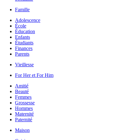
Famille
Adolescence
École
Éducation
Enfants
Étudiants
Finances
Parents
Vieillesse
For Her et For Him
Amitié
Beauté
Femmes
Grossesse
Hommes
Maternité
Paternité
Maison