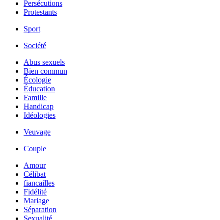
Persécutions
Protestants
Sport
Société
Abus sexuels
Bien commun
Écologie
Éducation
Famille
Handicap
Idéologies
Veuvage
Couple
Amour
Célibat
fiancailles
Fidélité
Mariage
Séparation
Sexualité