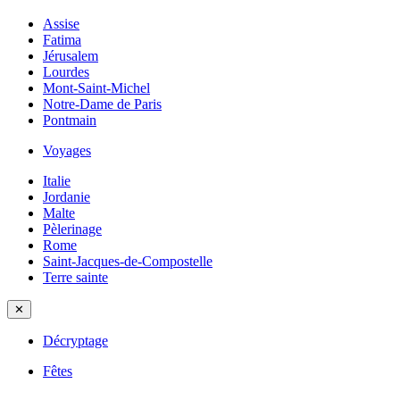
Assise
Fatima
Jérusalem
Lourdes
Mont-Saint-Michel
Notre-Dame de Paris
Pontmain
Voyages
Italie
Jordanie
Malte
Pèlerinage
Rome
Saint-Jacques-de-Compostelle
Terre sainte
✕
Décryptage
Fêtes