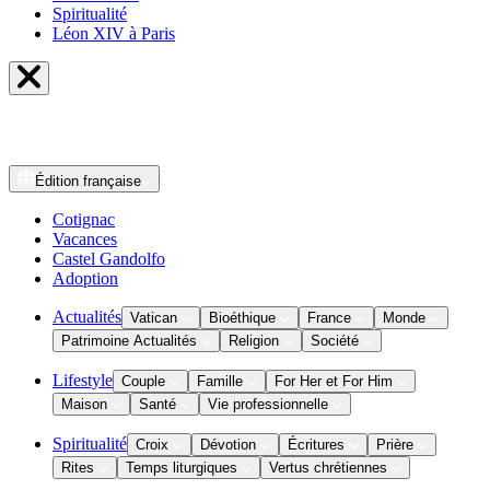
Spiritualité
Léon XIV à Paris
Édition
française
Cotignac
Vacances
Castel Gandolfo
Adoption
Actualités
Vatican
Bioéthique
France
Monde
Patrimoine Actualités
Religion
Société
Lifestyle
Couple
Famille
For Her et For Him
Maison
Santé
Vie professionnelle
Spiritualité
Croix
Dévotion
Écritures
Prière
Rites
Temps liturgiques
Vertus chrétiennes