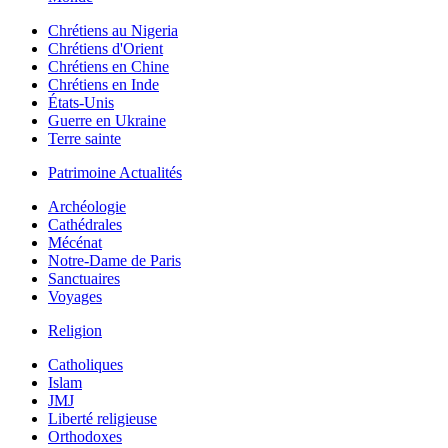
Chrétiens au Nigeria
Chrétiens d'Orient
Chrétiens en Chine
Chrétiens en Inde
États-Unis
Guerre en Ukraine
Terre sainte
Patrimoine Actualités
Archéologie
Cathédrales
Mécénat
Notre-Dame de Paris
Sanctuaires
Voyages
Religion
Catholiques
Islam
JMJ
Liberté religieuse
Orthodoxes