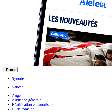
Retour
Synode
Vatican
Angelus
Audience générale
Béatification et canonisation
Curie romaine