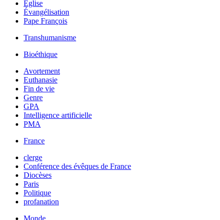
Église
Évangélisation
Pape François
Transhumanisme
Bioéthique
Avortement
Euthanasie
Fin de vie
Genre
GPA
Intelligence artificielle
PMA
France
clerge
Conférence des évêques de France
Diocèses
Paris
Politique
profanation
Monde