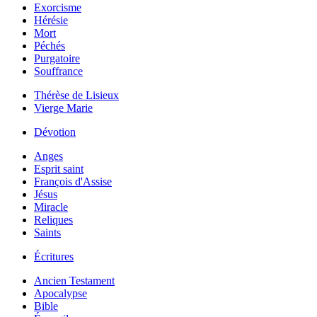
Exorcisme
Hérésie
Mort
Péchés
Purgatoire
Souffrance
Thérèse de Lisieux
Vierge Marie
Dévotion
Anges
Esprit saint
François d'Assise
Jésus
Miracle
Reliques
Saints
Écritures
Ancien Testament
Apocalypse
Bible