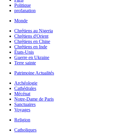
Politique
profanation
Monde
Chrétiens au Nigeria
Chrétiens d'Orient
Chrétiens en Chine
Chrétiens en Inde
États-Unis
Guerre en Ukraine
Terre sainte
Patrimoine Actualités
Archéologie
Cathédrales
Mécénat
Notre-Dame de Paris
Sanctuaires
Voyages
Religion
Catholiques