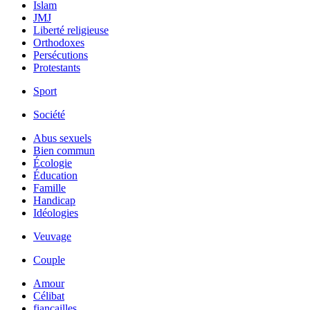
Islam
JMJ
Liberté religieuse
Orthodoxes
Persécutions
Protestants
Sport
Société
Abus sexuels
Bien commun
Écologie
Éducation
Famille
Handicap
Idéologies
Veuvage
Couple
Amour
Célibat
fiancailles