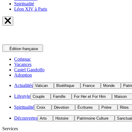
Spiritualité
Léon XIV à Paris
Édition
française
Cotignac
Vacances
Castel Gandolfo
Adoption
Actualités
Vatican
Bioéthique
France
Monde
Patri
Lifestyle
Couple
Famille
For Her et For Him
Maison
Spiritualité
Croix
Dévotion
Écritures
Prière
Rites
Découvertes
Arts
Histoire
Patrimoine Culture
Sanctuai
Services