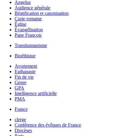
Angelus
Audience générale
Béatification et canonisation
Curie romaine
Église
Évangélisation
Pape François
Transhumanisme
Bioéthique
Avortement
Euthanasie
Fin de vie
Genre
GPA
Intelligence artificielle
PMA
France
clerge
Conférence des évêques de France
Diocèses
Paris