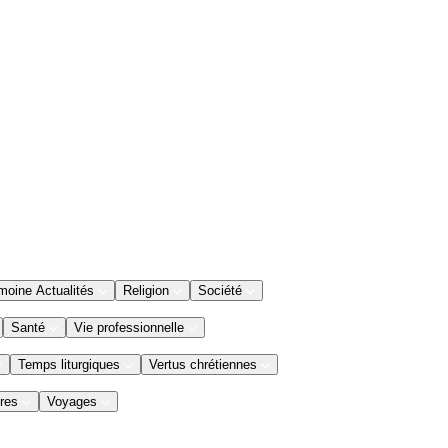
moine Actualités
Religion
Société
Santé
Vie professionnelle
Temps liturgiques
Vertus chrétiennes
res
Voyages