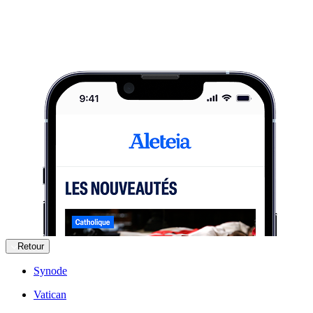
Retour
Synode
Vatican