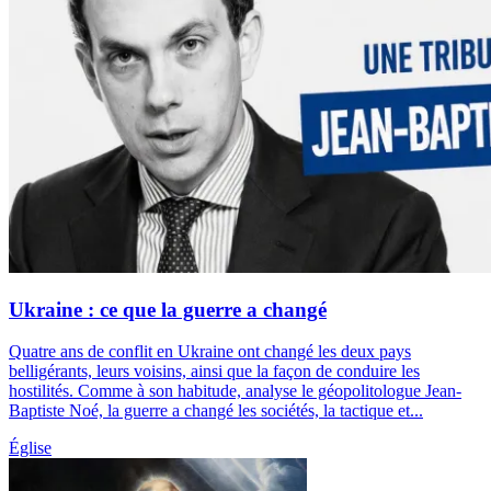
Ukraine : ce que la guerre a changé
Quatre ans de conflit en Ukraine ont changé les deux pays
belligérants, leurs voisins, ainsi que la façon de conduire les
hostilités. Comme à son habitude, analyse le géopolitologue Jean-
Baptiste Noé, la guerre a changé les sociétés, la tactique et...
Église