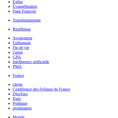
Église
Évangélisation
Pape François
Transhumanisme
Bioéthique
Avortement
Euthanasie
Fin de vie
Genre
GPA
Intelligence artificielle
PMA
France
clerge
Conférence des évêques de France
Diocèses
Paris
Politique
profanation
Monde