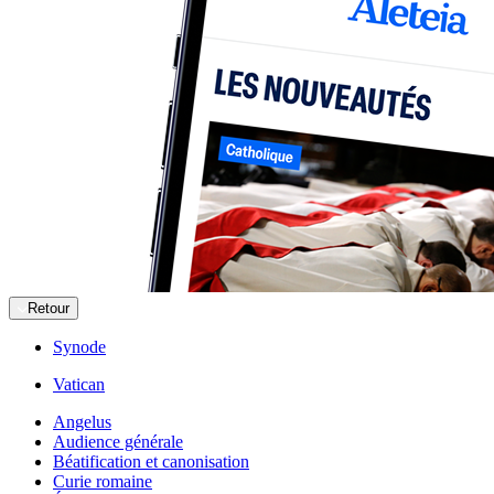
Retour
Synode
Vatican
Angelus
Audience générale
Béatification et canonisation
Curie romaine