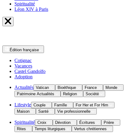
Spiritualité
Léon XIV à Paris
Édition
française
Cotignac
Vacances
Castel Gandolfo
Adoption
Actualités
Vatican
Bioéthique
France
Monde
Patrimoine Actualités
Religion
Société
Lifestyle
Couple
Famille
For Her et For Him
Maison
Santé
Vie professionnelle
Spiritualité
Croix
Dévotion
Écritures
Prière
Rites
Temps liturgiques
Vertus chrétiennes