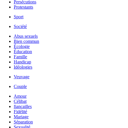
Persécutions
Protestants
Sport
Société
Abus sexuels
Bien commun
Écologie
Éducation
Famille
Handicap
Idéologies
Veuvage
Couple
Amour
Célibat
fiancailles
Fidélité
Mariage
Séparation
Sexualité