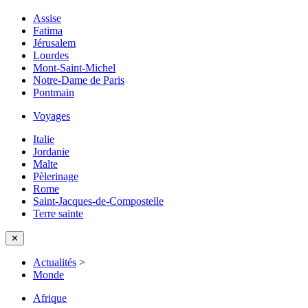
Assise
Fatima
Jérusalem
Lourdes
Mont-Saint-Michel
Notre-Dame de Paris
Pontmain
Voyages
Italie
Jordanie
Malte
Pèlerinage
Rome
Saint-Jacques-de-Compostelle
Terre sainte
✕
Actualités
>
Monde
Afrique