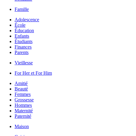
Famille
Adolescence
École
Éducation
Enfants
Étudiants
Finances
Parents
Vieillesse
For Her et For Him
Amitié
Beauté
Femmes
Grossesse
Hommes
Maternité
Paternité
Maison