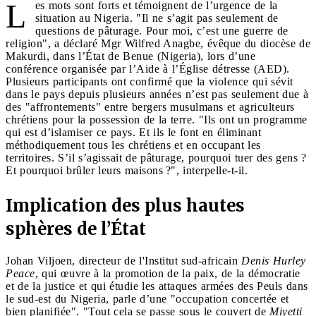
L
es mots sont forts et témoignent de l’urgence de la
situation au Nigeria. "Il ne s’agit pas seulement de
questions de pâturage. Pour moi, c’est une guerre de
religion", a déclaré Mgr Wilfred Anagbe, évêque du diocèse de
Makurdi, dans l’État de Benue (Nigeria), lors d’une
conférence organisée par l’Aide à l’Église détresse (AED).
Plusieurs participants ont confirmé que la violence qui sévit
dans le pays depuis plusieurs années n’est pas seulement due à
des "affrontements" entre bergers musulmans et agriculteurs
chrétiens pour la possession de la terre. "Ils ont un programme
qui est d’islamiser ce pays. Et ils le font en éliminant
méthodiquement tous les chrétiens et en occupant les
territoires. S’il s’agissait de pâturage, pourquoi tuer des gens ?
Et pourquoi brûler leurs maisons ?", interpelle-t-il.
Implication des plus hautes
sphères de l’État
Johan Viljoen, directeur de l'Institut sud-africain
Denis Hurley
Peace
, qui œuvre à la promotion de la paix, de la démocratie
et de la justice et qui étudie les attaques armées des Peuls dans
le sud-est du Nigeria, parle d’une "occupation concertée et
bien planifiée". "Tout cela se passe sous le couvert de
Miyetti