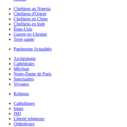
Chrétiens au Nigeria
Chrétiens d'Orient
Chrétiens en Chine
Chrétiens en Inde
États-Unis
Guerre en Ukraine
Terre sainte
Patrimoine Actualités
Archéologie
Cathédrales
Mécénat
Notre-Dame de Paris
Sanctuaires
Voyages
Religion
Catholiques
Islam
JMJ
Liberté religieuse
Orthodoxes