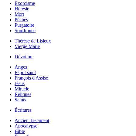
Exorcisme
Hérésie
Mort
Péchés
Purgatoire
Souffrance
Thérèse de Lisieux
Vierge Marie
Dévotion
Anges
Esprit saint
François d'Assise
Jésus
Miracle
Reliques
Saints
Écritures
Ancien Testament
Apocalypse
Bible