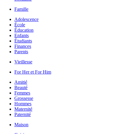
Famille
Adolescence
École
Éducation
Enfants
Étudiants
Finances
Parents
Vieillesse
For Her et For Him
Amitié
Beauté
Femmes
Grossesse
Hommes
Maternité
Paternité
Maison