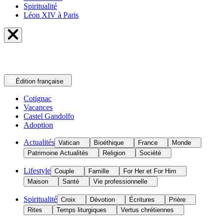
Spiritualité
Léon XIV à Paris
Édition
française
Cotignac
Vacances
Castel Gandolfo
Adoption
Actualités
Vatican
Bioéthique
France
Monde
Patrimoine Actualités
Religion
Société
Lifestyle
Couple
Famille
For Her et For Him
Maison
Santé
Vie professionnelle
Spiritualité
Croix
Dévotion
Écritures
Prière
Rites
Temps liturgiques
Vertus chrétiennes