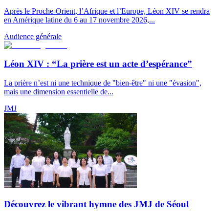
Après le Proche-Orient, l’Afrique et l’Europe, Léon XIV se rendra
en Amérique latine du 6 au 17 novembre 2026,...
Audience générale
Léon XIV : “La prière est un acte d’espérance”
La prière n’est ni une technique de "bien-être" ni une "évasion",
mais une dimension essentielle de...
JMJ
Découvrez le vibrant hymne des JMJ de Séoul