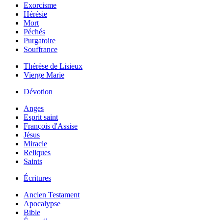
Exorcisme
Hérésie
Mort
Péchés
Purgatoire
Souffrance
Thérèse de Lisieux
Vierge Marie
Dévotion
Anges
Esprit saint
François d'Assise
Jésus
Miracle
Reliques
Saints
Écritures
Ancien Testament
Apocalypse
Bible