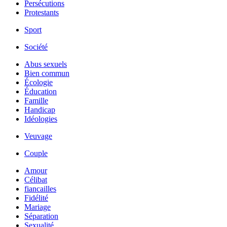
Persécutions
Protestants
Sport
Société
Abus sexuels
Bien commun
Écologie
Éducation
Famille
Handicap
Idéologies
Veuvage
Couple
Amour
Célibat
fiancailles
Fidélité
Mariage
Séparation
Sexualité