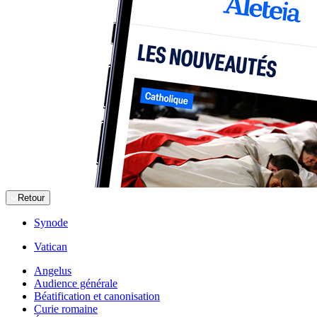
Retour
Synode
Vatican
Angelus
Audience générale
Béatification et canonisation
Curie romaine