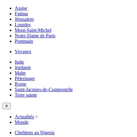
Assise
Fatima
Jérusalem
Lourdes
Mont-Saint-Michel
Notre-Dame de Paris
Pontmain
Voyages
Italie
Jordanie
Malte
Pèlerinage
Rome
Saint-Jacques-de-Compostelle
Terre sainte
✕
Actualités
>
Monde
Chrétiens au Nigeria