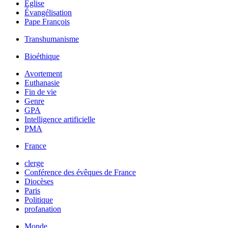
Église
Évangélisation
Pape François
Transhumanisme
Bioéthique
Avortement
Euthanasie
Fin de vie
Genre
GPA
Intelligence artificielle
PMA
France
clerge
Conférence des évêques de France
Diocèses
Paris
Politique
profanation
Monde