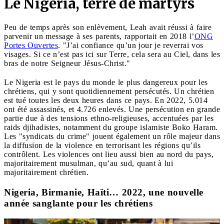
Le Nigeria, terre de martyrs
Peu de temps après son enlèvement, Leah avait réussi à faire
parvenir un message à ses parents, rapportait en 2018 l’
ONG
Portes Ouvertes
. "J’ai confiance qu’un jour je reverrai vos
visages. Si ce n’est pas ici sur Terre, cela sera au Ciel, dans les
bras de notre Seigneur Jésus-Christ."
Le Nigeria est le pays du monde le plus dangereux pour les
chrétiens, qui y sont quotidiennement persécutés. Un chrétien
est tué toutes les deux heures dans ce pays. En 2022, 5.014
ont été assassinés, et 4.726 enlevés. Une persécution en grande
partie due à des tensions ethno-religieuses, accentuées par les
raids djihadistes, notamment du groupe islamiste Boko Haram.
Les "syndicats du crime" jouent également un rôle majeur dans
la diffusion de la violence en terrorisant les régions qu’ils
contrôlent. Les violences ont lieu aussi bien au nord du pays,
majoritairement musulman, qu’au sud, quant à lui
majoritairement chrétien.
Nigeria, Birmanie, Haïti… 2022, une nouvelle
année sanglante pour les chrétiens