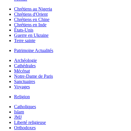
Chrétiens au Nigeria
Chrétiens d'Orient
Chrétiens en Chine
Chrétiens en Inde
États-Unis
Guerre en Ukraine
Terre sainte
Patrimoine Actualités
Archéologie
Cathédrales
Mécénat
Notre-Dame de Paris
Sanctuaires
Voyages
Religion
Catholiques
Islam
JMJ
Liberté religieuse
Orthodoxes