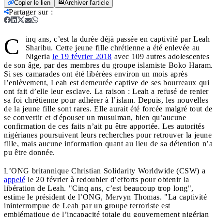
Copier le lien
Archiver l'article
Partager sur
:
C
inq ans, c’est la durée déjà passée en captivité par Leah
Sharibu. Cette jeune fille chrétienne a été enlevée au
Nigeria
le 19 février 2018
avec 109 autres adolescentes
de son âge, par des membres du groupe islamiste Boko Haram.
Si ses camarades ont été libérées environ un mois après
l’enlèvement, Leah est demeurée captive de ses bourreaux qui
ont fait d’elle leur esclave. La raison : Leah a refusé de renier
sa foi chrétienne pour adhérer à l’islam. Depuis, les nouvelles
de la jeune fille sont rares. Elle aurait été forcée malgré tout de
se convertir et d'épouser un musulman, bien qu’aucune
confirmation de ces faits n’ait pu être apportée. Les autorités
nigérianes poursuivent leurs recherches pour retrouver la jeune
fille, mais aucune information quant au lieu de sa détention n’a
pu être donnée.
L’ONG britannique Christian Solidarity Worldwide (CSW) a
appelé
le 20 février à redoubler d’efforts pour obtenir la
libération de Leah. "Cinq ans, c’est beaucoup trop long",
estime le président de l’ONG, Mervyn Thomas. "La captivité
ininterrompue de Leah par un groupe terroriste est
emblématique de l’incapacité totale du gouvernement nigérian