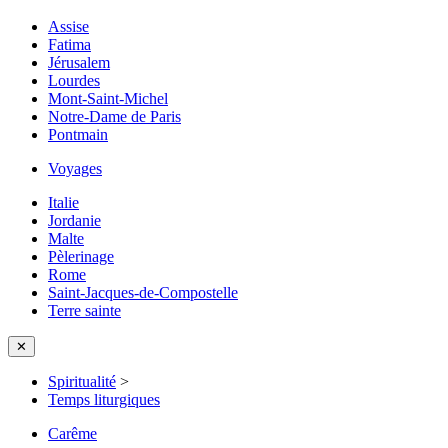
Assise
Fatima
Jérusalem
Lourdes
Mont-Saint-Michel
Notre-Dame de Paris
Pontmain
Voyages
Italie
Jordanie
Malte
Pèlerinage
Rome
Saint-Jacques-de-Compostelle
Terre sainte
✕
Spiritualité
>
Temps liturgiques
Carême