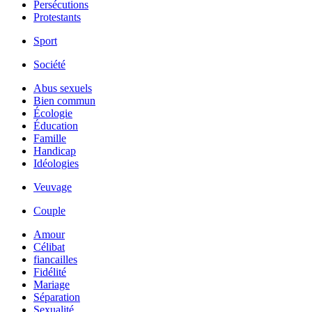
Persécutions
Protestants
Sport
Société
Abus sexuels
Bien commun
Écologie
Éducation
Famille
Handicap
Idéologies
Veuvage
Couple
Amour
Célibat
fiancailles
Fidélité
Mariage
Séparation
Sexualité