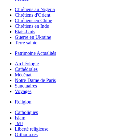
Chrétiens au Nigeria
Chrétiens d'Orient
Chrétiens en Chine
Chrétiens en Inde
États-Unis
Guerre en Ukraine
Terre sainte
Patrimoine Actualités
Archéologie
Cathédrales
Mécénat
Notre-Dame de Paris
Sanctuaires
Voyages
Religion
Catholiques
Islam
JMJ
Liberté religieuse
Orthodoxes