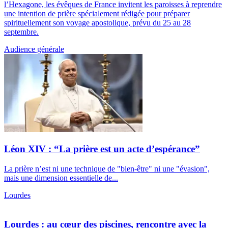
l’Hexagone, les évêques de France invitent les paroisses à reprendre
une intention de prière spécialement rédigée pour préparer
spirituellement son voyage apostolique, prévu du 25 au 28
septembre.
Audience générale
Léon XIV : “La prière est un acte d’espérance”
La prière n’est ni une technique de "bien-être" ni une "évasion",
mais une dimension essentielle de...
Lourdes
Lourdes : au cœur des piscines, rencontre avec la