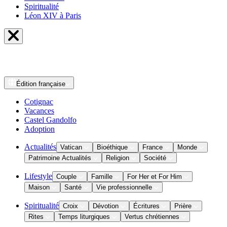
Spiritualité
Léon XIV à Paris
Édition
française
Cotignac
Vacances
Castel Gandolfo
Adoption
Actualités
Vatican
Bioéthique
France
Monde
Patrimoine Actualités
Religion
Société
Lifestyle
Couple
Famille
For Her et For Him
Maison
Santé
Vie professionnelle
Spiritualité
Croix
Dévotion
Écritures
Prière
Rites
Temps liturgiques
Vertus chrétiennes