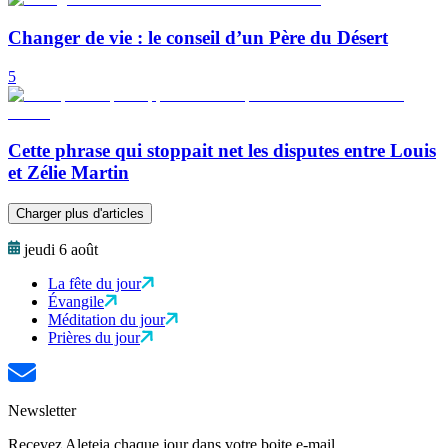
Changer de vie : le conseil d’un Père du Désert
5
Cette phrase qui stoppait net les disputes entre Louis
et Zélie Martin
Charger plus d'articles
jeudi 6 août
La fête du jour
Évangile
Méditation du jour
Prières du jour
Newsletter
Recevez Aleteia chaque jour dans votre boite e-mail.