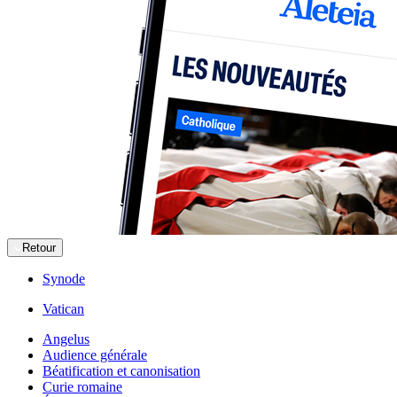
Retour
Synode
Vatican
Angelus
Audience générale
Béatification et canonisation
Curie romaine