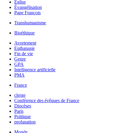
Église
Évangélisation
Pape François
Transhumanisme
Bioéthique
Avortement
Euthanasie
Fin de vie
Genre
GPA
Intelligence artificielle
PMA
France
clerge
Conférence des évêques de France
Diocèses
Paris
Politique
profanation
Monde