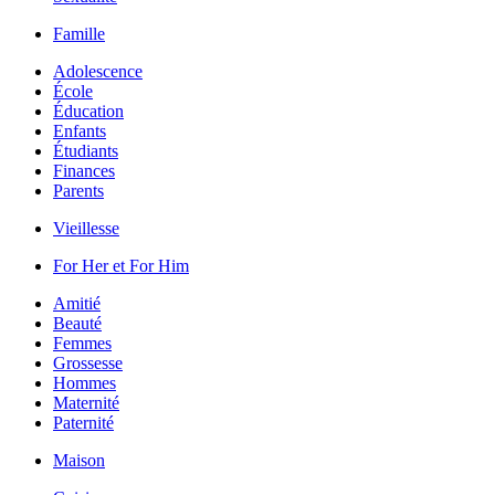
Famille
Adolescence
École
Éducation
Enfants
Étudiants
Finances
Parents
Vieillesse
For Her et For Him
Amitié
Beauté
Femmes
Grossesse
Hommes
Maternité
Paternité
Maison