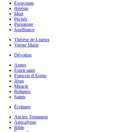
Exorcisme
Hérésie
Mort
Péchés
Purgatoire
Souffrance
Thérèse de Lisieux
Vierge Marie
Dévotion
Anges
Esprit saint
François d'Assise
Jésus
Miracle
Reliques
Saints
Écritures
Ancien Testament
Apocalypse
Bible