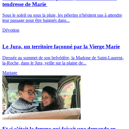
tendresse de Marie
Sous le soleil ou sous la pluie, les pèlerins n'hésitent pas à attendre
leur passage pour être baignés dans...
Dévotion
Le Jura, un territoire façonné par la Vierge Marie
Dressée au sommet de son belvédère, la Madone de Saint-Laurent-
la-Roche, dans le Jura, veille sur la plaine de...
Mariage
Et si c’était la femme qui faisait une demande en