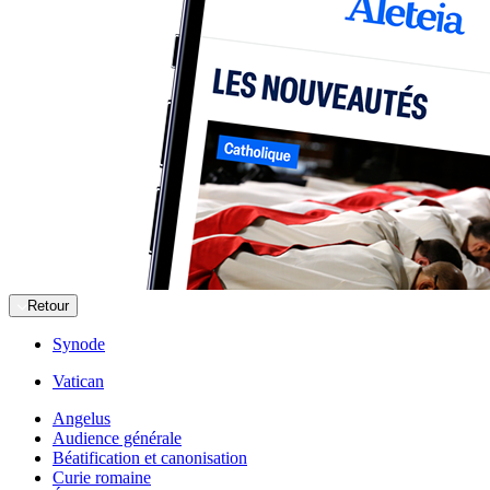
Retour
Synode
Vatican
Angelus
Audience générale
Béatification et canonisation
Curie romaine