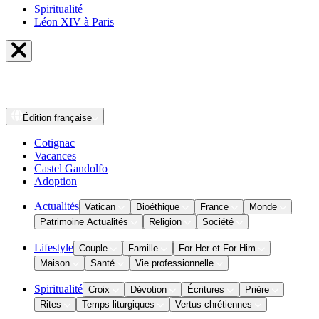
Spiritualité
Léon XIV à Paris
Édition
française
Cotignac
Vacances
Castel Gandolfo
Adoption
Actualités
Vatican
Bioéthique
France
Monde
Patrimoine Actualités
Religion
Société
Lifestyle
Couple
Famille
For Her et For Him
Maison
Santé
Vie professionnelle
Spiritualité
Croix
Dévotion
Écritures
Prière
Rites
Temps liturgiques
Vertus chrétiennes