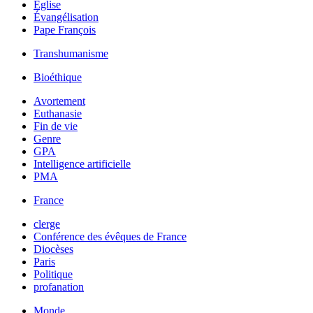
Église
Évangélisation
Pape François
Transhumanisme
Bioéthique
Avortement
Euthanasie
Fin de vie
Genre
GPA
Intelligence artificielle
PMA
France
clerge
Conférence des évêques de France
Diocèses
Paris
Politique
profanation
Monde