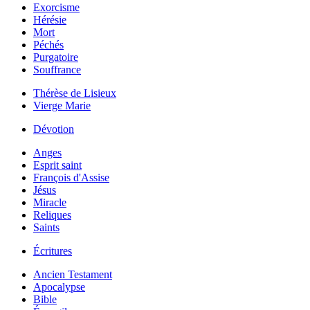
Exorcisme
Hérésie
Mort
Péchés
Purgatoire
Souffrance
Thérèse de Lisieux
Vierge Marie
Dévotion
Anges
Esprit saint
François d'Assise
Jésus
Miracle
Reliques
Saints
Écritures
Ancien Testament
Apocalypse
Bible