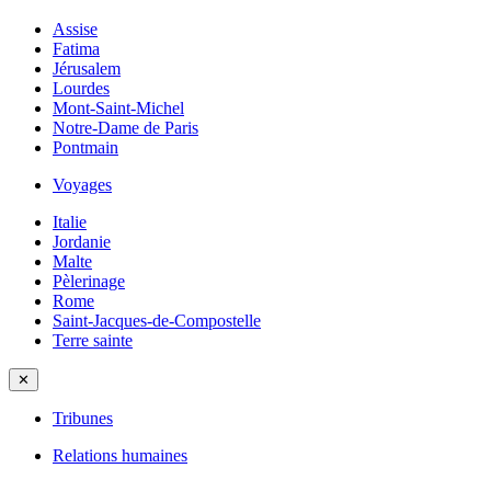
Assise
Fatima
Jérusalem
Lourdes
Mont-Saint-Michel
Notre-Dame de Paris
Pontmain
Voyages
Italie
Jordanie
Malte
Pèlerinage
Rome
Saint-Jacques-de-Compostelle
Terre sainte
✕
Tribunes
Relations humaines