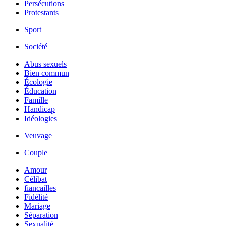
Persécutions
Protestants
Sport
Société
Abus sexuels
Bien commun
Écologie
Éducation
Famille
Handicap
Idéologies
Veuvage
Couple
Amour
Célibat
fiancailles
Fidélité
Mariage
Séparation
Sexualité