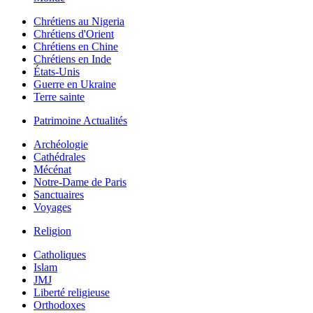
Chrétiens au Nigeria
Chrétiens d'Orient
Chrétiens en Chine
Chrétiens en Inde
États-Unis
Guerre en Ukraine
Terre sainte
Patrimoine Actualités
Archéologie
Cathédrales
Mécénat
Notre-Dame de Paris
Sanctuaires
Voyages
Religion
Catholiques
Islam
JMJ
Liberté religieuse
Orthodoxes