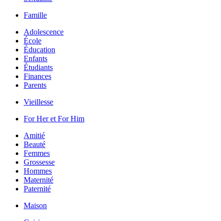
Famille
Adolescence
École
Éducation
Enfants
Étudiants
Finances
Parents
Vieillesse
For Her et For Him
Amitié
Beauté
Femmes
Grossesse
Hommes
Maternité
Paternité
Maison