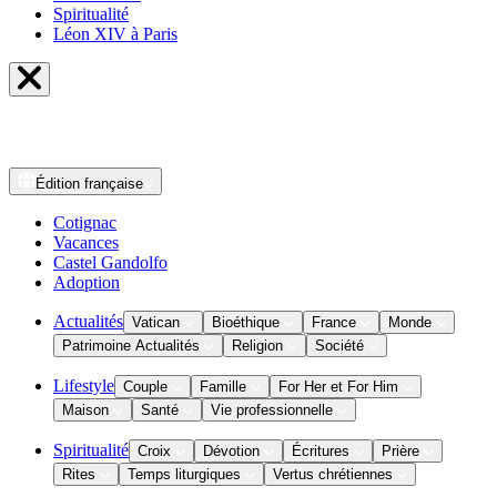
Spiritualité
Léon XIV à Paris
Édition
française
Cotignac
Vacances
Castel Gandolfo
Adoption
Actualités
Vatican
Bioéthique
France
Monde
Patrimoine Actualités
Religion
Société
Lifestyle
Couple
Famille
For Her et For Him
Maison
Santé
Vie professionnelle
Spiritualité
Croix
Dévotion
Écritures
Prière
Rites
Temps liturgiques
Vertus chrétiennes