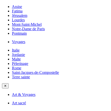
Assise
Fatima
Jérusalem
Lourdes
Mont-Saint-Michel
Notre-Dame de Paris
Pontmain
Voyages
Italie
Jordanie
Malte
Pèlerinage
Rome
Saint-Jacques-de-Compostelle
Terre sainte
✕
Art & Voyages
Art sacré