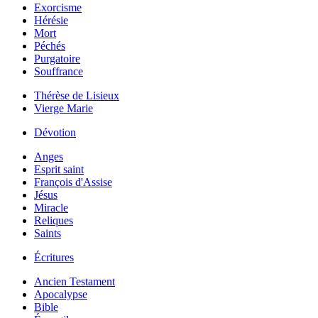
Exorcisme
Hérésie
Mort
Péchés
Purgatoire
Souffrance
Thérèse de Lisieux
Vierge Marie
Dévotion
Anges
Esprit saint
François d'Assise
Jésus
Miracle
Reliques
Saints
Écritures
Ancien Testament
Apocalypse
Bible