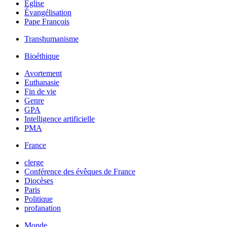
Église
Évangélisation
Pape François
Transhumanisme
Bioéthique
Avortement
Euthanasie
Fin de vie
Genre
GPA
Intelligence artificielle
PMA
France
clerge
Conférence des évêques de France
Diocèses
Paris
Politique
profanation
Monde