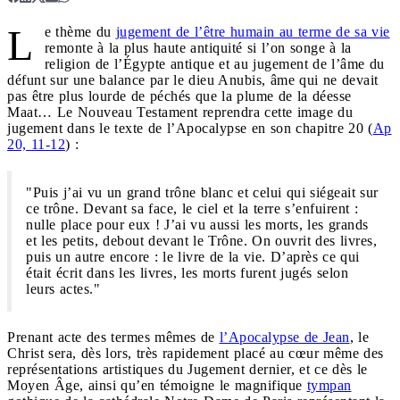
L
e thème du
jugement de l’être humain au terme de sa vie
remonte à la plus haute antiquité si l’on songe à la
religion de l’Égypte antique et au jugement de l’âme du
défunt sur une balance par le dieu Anubis, âme qui ne devait
pas être plus lourde de péchés que la plume de la déesse
Maat… Le Nouveau Testament reprendra cette image du
jugement dans le texte de l’Apocalypse en son chapitre 20 (
Ap
20, 11-12
) :
"Puis j’ai vu un grand trône blanc et celui qui siégeait sur
ce trône. Devant sa face, le ciel et la terre s’enfuirent :
nulle place pour eux ! J’ai vu aussi les morts, les grands
et les petits, debout devant le Trône. On ouvrit des livres,
puis un autre encore : le livre de la vie. D’après ce qui
était écrit dans les livres, les morts furent jugés selon
leurs actes."
Prenant acte des termes mêmes de
l’Apocalypse de Jean
, le
Christ sera, dès lors, très rapidement placé au cœur même des
représentations artistiques du Jugement dernier, et ce dès le
Moyen Âge, ainsi qu’en témoigne le magnifique
tympan