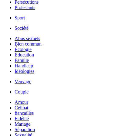
Persécutions
Protestants
Sport
Société
Abus sexuels
Bien commun
Écologie
Éducation
Famille
Handicap
Idéologies
Veuvage
Couple
Amour
Célibat
fiancailles
Fidélité
Mariage
Séparation
Sexualité