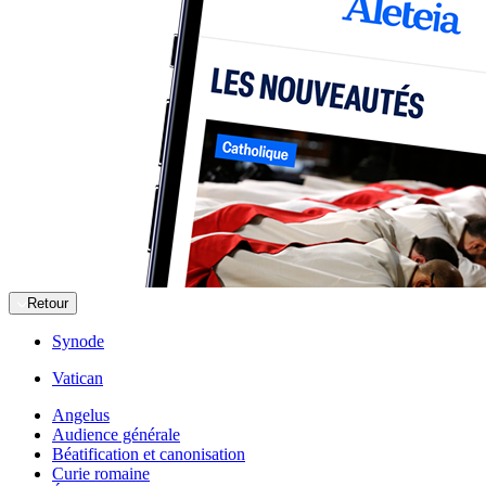
Retour
Synode
Vatican
Angelus
Audience générale
Béatification et canonisation
Curie romaine