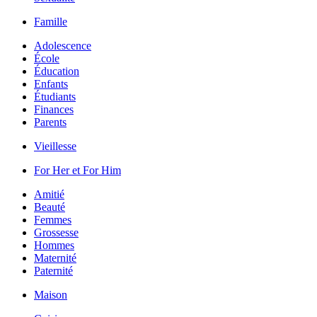
Famille
Adolescence
École
Éducation
Enfants
Étudiants
Finances
Parents
Vieillesse
For Her et For Him
Amitié
Beauté
Femmes
Grossesse
Hommes
Maternité
Paternité
Maison