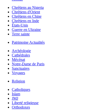
Chrétiens au Nigeria
Chrétiens d'Orient
Chrétiens en Chine
Chrétiens en Inde
États-Unis
Guerre en Ukraine
Terre sainte
Patrimoine Actualités
Archéologie
Cathédrales
Mécénat
Notre-Dame de Paris
Sanctuaires
Voyages
Religion
Catholiques
Islam
JMJ
Liberté religieuse
Orthodoxes