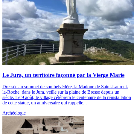
Le Jura, un territoire façonné par la Vierge Marie
Dressée au sommet de son belvédère, la Madone de Saint-Laurent-
la-Roche, dans le Jura, veille sur la plaine de Bresse depuis un
siècle. Le 9 août, le village célébrera le centenaire de la réinstallation
de cette statue, un anniversaire qui rappelle...
Archéologie