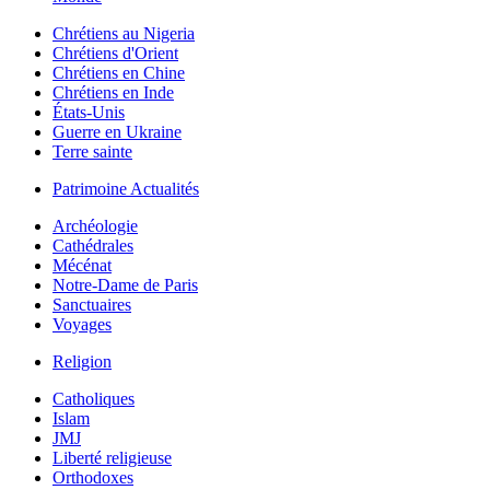
Chrétiens au Nigeria
Chrétiens d'Orient
Chrétiens en Chine
Chrétiens en Inde
États-Unis
Guerre en Ukraine
Terre sainte
Patrimoine Actualités
Archéologie
Cathédrales
Mécénat
Notre-Dame de Paris
Sanctuaires
Voyages
Religion
Catholiques
Islam
JMJ
Liberté religieuse
Orthodoxes