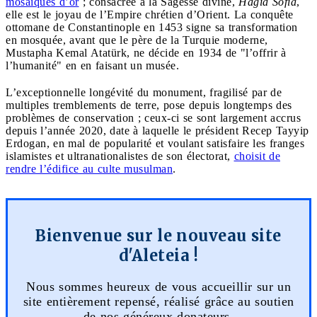
mosaïques d’or
; consacrée à la Sagesse divine,
Hagia Sofia
,
elle est le joyau de l’Empire chrétien d’Orient. La conquête
ottomane de Constantinople en 1453 signe sa transformation
en mosquée, avant que le père de la Turquie moderne,
Mustapha Kemal Atatürk, ne décide en 1934 de "l’offrir à
l’humanité" en en faisant un musée.
L’exceptionnelle longévité du monument, fragilisé par de
multiples tremblements de terre, pose depuis longtemps des
problèmes de conservation ; ceux-ci se sont largement accrus
depuis l’année 2020, date à laquelle le président Recep Tayyip
Erdogan, en mal de popularité et voulant satisfaire les franges
islamistes et ultranationalistes de son électorat,
choisit de
rendre l’édifice au culte musulman
.
Bienvenue sur le nouveau site
d'Aleteia !
Nous sommes heureux de vous accueillir sur un
site entièrement repensé, réalisé grâce au soutien
de nos généreux donateurs.