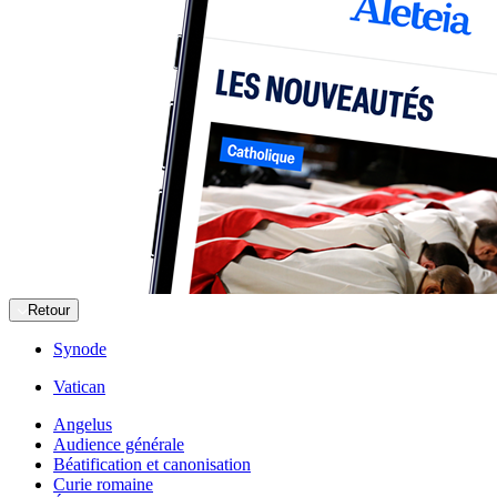
Retour
Synode
Vatican
Angelus
Audience générale
Béatification et canonisation
Curie romaine