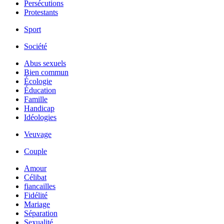
Persécutions
Protestants
Sport
Société
Abus sexuels
Bien commun
Écologie
Éducation
Famille
Handicap
Idéologies
Veuvage
Couple
Amour
Célibat
fiancailles
Fidélité
Mariage
Séparation
Sexualité