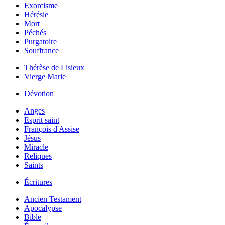
Exorcisme
Hérésie
Mort
Péchés
Purgatoire
Souffrance
Thérèse de Lisieux
Vierge Marie
Dévotion
Anges
Esprit saint
François d'Assise
Jésus
Miracle
Reliques
Saints
Écritures
Ancien Testament
Apocalypse
Bible