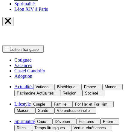
Spiritualité
Léon XIV à Paris
Édition
française
Cotignac
Vacances
Castel Gandolfo
Adoption
Actualités
Vatican
Bioéthique
France
Monde
Patrimoine Actualités
Religion
Société
Lifestyle
Couple
Famille
For Her et For Him
Maison
Santé
Vie professionnelle
Spiritualité
Croix
Dévotion
Écritures
Prière
Rites
Temps liturgiques
Vertus chrétiennes