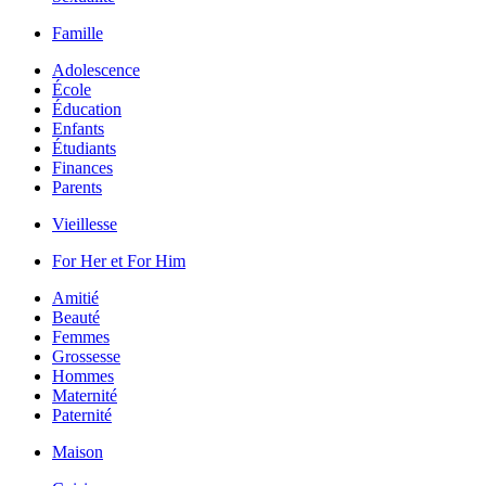
Famille
Adolescence
École
Éducation
Enfants
Étudiants
Finances
Parents
Vieillesse
For Her et For Him
Amitié
Beauté
Femmes
Grossesse
Hommes
Maternité
Paternité
Maison