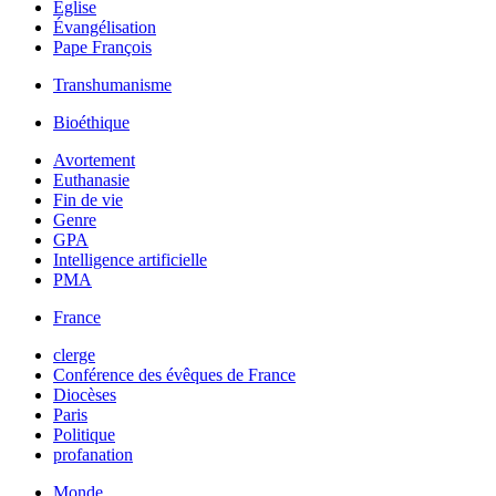
Église
Évangélisation
Pape François
Transhumanisme
Bioéthique
Avortement
Euthanasie
Fin de vie
Genre
GPA
Intelligence artificielle
PMA
France
clerge
Conférence des évêques de France
Diocèses
Paris
Politique
profanation
Monde