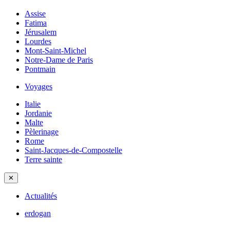
Assise
Fatima
Jérusalem
Lourdes
Mont-Saint-Michel
Notre-Dame de Paris
Pontmain
Voyages
Italie
Jordanie
Malte
Pèlerinage
Rome
Saint-Jacques-de-Compostelle
Terre sainte
✕
Actualités
erdogan