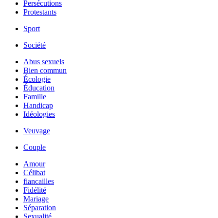
Persécutions
Protestants
Sport
Société
Abus sexuels
Bien commun
Écologie
Éducation
Famille
Handicap
Idéologies
Veuvage
Couple
Amour
Célibat
fiancailles
Fidélité
Mariage
Séparation
Sexualité