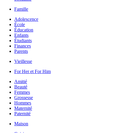
Famille
Adolescence
École
Éducation
Enfants
Étudiants
Finances
Parents
Vieillesse
For Her et For Him
Amitié
Beauté
Femmes
Grossesse
Hommes
Maternité
Paternité
Maison