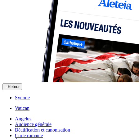
Retour
Synode
Vatican
Angelus
Audience générale
Béatification et canonisation
Curie romaine