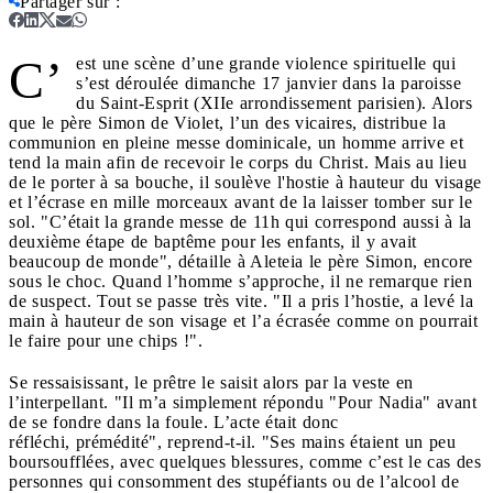
Partager sur
:
C’
est une scène d’une grande violence spirituelle qui
s’est déroulée dimanche 17 janvier dans la paroisse
du Saint-Esprit (XIIe arrondissement parisien). Alors
que le père Simon de Violet, l’un des vicaires, distribue la
communion en pleine messe dominicale, un homme arrive et
tend la main afin de recevoir le corps du Christ. Mais au lieu
de le porter à sa bouche, il soulève l'hostie à hauteur du visage
et l’écrase en mille morceaux avant de la laisser tomber sur le
sol. "C’était la grande messe de 11h qui correspond aussi à la
deuxième étape de baptême pour les enfants, il y avait
beaucoup de monde", détaille à Aleteia le père Simon, encore
sous le choc. Quand l’homme s’approche, il ne remarque rien
de suspect. Tout se passe très vite. "Il a pris l’hostie, a levé la
main à hauteur de son visage et l’a écrasée comme on pourrait
le faire pour une chips !".
Se ressaisissant, le prêtre le saisit alors par la veste en
l’interpellant. "Il m’a simplement répondu "Pour Nadia" avant
de se fondre dans la foule. L’acte était donc
réfléchi, prémédité", reprend-t-il. "Ses mains étaient un peu
boursoufflées, avec quelques blessures, comme c’est le cas des
personnes qui consomment des stupéfiants ou de l’alcool de