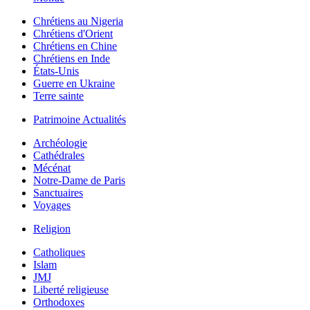
Chrétiens au Nigeria
Chrétiens d'Orient
Chrétiens en Chine
Chrétiens en Inde
États-Unis
Guerre en Ukraine
Terre sainte
Patrimoine Actualités
Archéologie
Cathédrales
Mécénat
Notre-Dame de Paris
Sanctuaires
Voyages
Religion
Catholiques
Islam
JMJ
Liberté religieuse
Orthodoxes