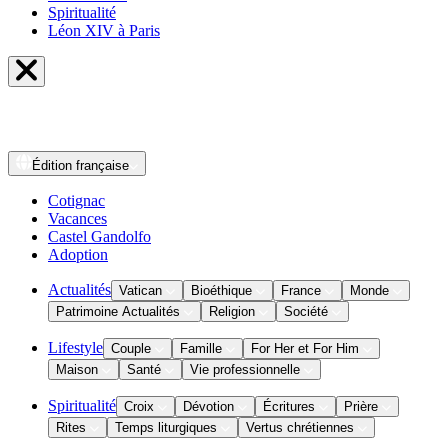
Spiritualité
Léon XIV à Paris
Édition
française
Cotignac
Vacances
Castel Gandolfo
Adoption
Actualités
Vatican
Bioéthique
France
Monde
Patrimoine Actualités
Religion
Société
Lifestyle
Couple
Famille
For Her et For Him
Maison
Santé
Vie professionnelle
Spiritualité
Croix
Dévotion
Écritures
Prière
Rites
Temps liturgiques
Vertus chrétiennes