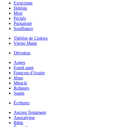
Exorcisme
Hérésie
Mort
Péchés
Purgatoire
Souffrance
Thérèse de Lisieux
Vierge Marie
Dévotion
Anges
Esprit saint
François d'Assise
Jésus
Miracle
Reliques
Saints
Écritures
Ancien Testament
Apocalypse
Bible