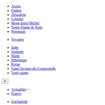
Assise
Fatima
Jérusalem
Lourdes
Mont-Saint-Michel
Notre-Dame de Paris
Pontmain
Voyages
Italie
Jordanie
Malte
Pèlerinage
Rome
Saint-Jacques-de-Compostelle
Terre sainte
✕
Actualités
>
France
Eucharistie