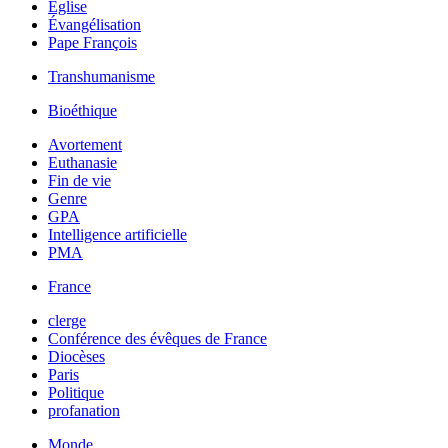
Église
Évangélisation
Pape François
Transhumanisme
Bioéthique
Avortement
Euthanasie
Fin de vie
Genre
GPA
Intelligence artificielle
PMA
France
clerge
Conférence des évêques de France
Diocèses
Paris
Politique
profanation
Monde