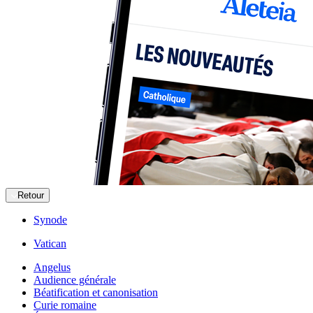
Retour
Synode
Vatican
Angelus
Audience générale
Béatification et canonisation
Curie romaine