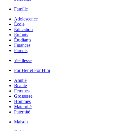
Famille
Adolescence
École
Éducation
Enfants
Étudiants
Finances
Parents
Vieillesse
For Her et For Him
Amitié
Beauté
Femmes
Grossesse
Hommes
Maternité
Paternité
Maison