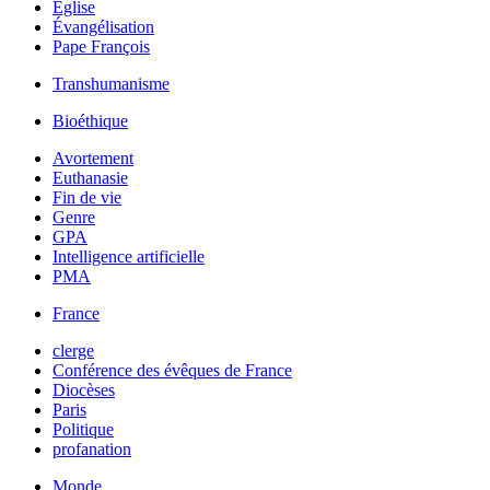
Église
Évangélisation
Pape François
Transhumanisme
Bioéthique
Avortement
Euthanasie
Fin de vie
Genre
GPA
Intelligence artificielle
PMA
France
clerge
Conférence des évêques de France
Diocèses
Paris
Politique
profanation
Monde