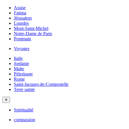
Assise
Fatima
Jérusalem
Lourdes
Mont-Saint-Michel
Notre-Dame de Paris
Pontmain
Voyages
Italie
Jordanie
Malte
Pèlerinage
Rome
Saint-Jacques-de-Compostelle
Terre sainte
✕
Spiritualité
compassion