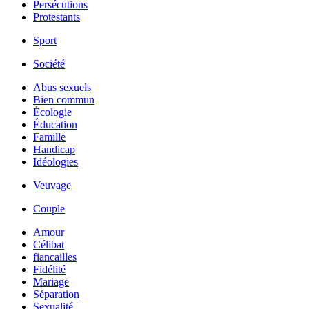
Persécutions
Protestants
Sport
Société
Abus sexuels
Bien commun
Écologie
Éducation
Famille
Handicap
Idéologies
Veuvage
Couple
Amour
Célibat
fiancailles
Fidélité
Mariage
Séparation
Sexualité