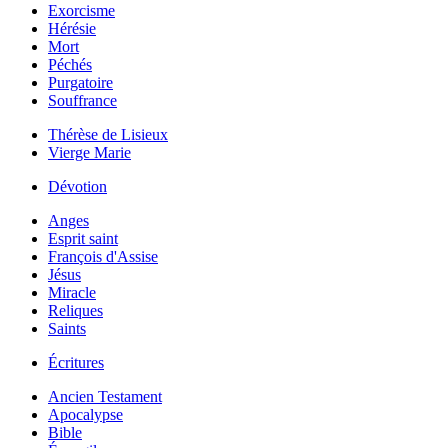
Exorcisme
Hérésie
Mort
Péchés
Purgatoire
Souffrance
Thérèse de Lisieux
Vierge Marie
Dévotion
Anges
Esprit saint
François d'Assise
Jésus
Miracle
Reliques
Saints
Écritures
Ancien Testament
Apocalypse
Bible