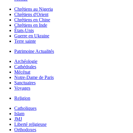
Chrétiens au Nigeria
Chrétiens d'Orient
Chrétiens en Chine
Chrétiens en Inde
États-Unis
Guerre en Ukraine
Terre sainte
Patrimoine Actualités
Archéologie
Cathédrales
Mécénat
Notre-Dame de Paris
Sanctuaires
Voyages
Religion
Catholiques
Islam
JMJ
Liberté religieuse
Orthodoxes