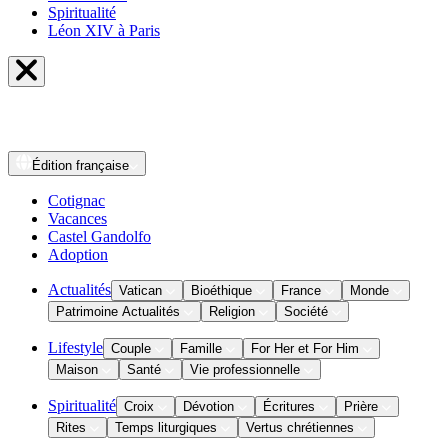
Spiritualité
Léon XIV à Paris
Édition
française
Cotignac
Vacances
Castel Gandolfo
Adoption
Actualités
Vatican
Bioéthique
France
Monde
Patrimoine Actualités
Religion
Société
Lifestyle
Couple
Famille
For Her et For Him
Maison
Santé
Vie professionnelle
Spiritualité
Croix
Dévotion
Écritures
Prière
Rites
Temps liturgiques
Vertus chrétiennes