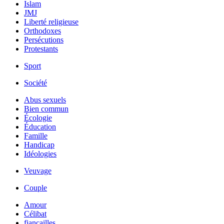
Islam
JMJ
Liberté religieuse
Orthodoxes
Persécutions
Protestants
Sport
Société
Abus sexuels
Bien commun
Écologie
Éducation
Famille
Handicap
Idéologies
Veuvage
Couple
Amour
Célibat
fiancailles