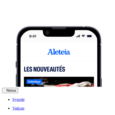
Retour
Synode
Vatican