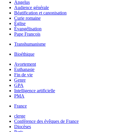
Angelus
Audience générale
Béatification et canonisation
Curie romaine
Église
Évangélisation
Pape François
Transhumanisme
Bioéthique
Avortement
Euthanasie
Fin de vie
Genre
GPA
Intelligence artificielle
PMA
France
clerge
Conférence des évêques de France
Diocèses
Paris