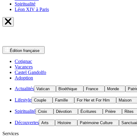
Spiritualité
Léon XIV à Paris
Édition
française
Cotignac
Vacances
Castel Gandolfo
Adoption
Actualités
Vatican
Bioéthique
France
Monde
Patri
Lifestyle
Couple
Famille
For Her et For Him
Maison
Spiritualité
Croix
Dévotion
Écritures
Prière
Rites
Découvertes
Arts
Histoire
Patrimoine Culture
Sanctuai
Services