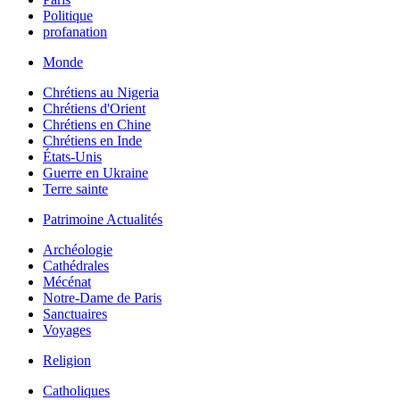
Politique
profanation
Monde
Chrétiens au Nigeria
Chrétiens d'Orient
Chrétiens en Chine
Chrétiens en Inde
États-Unis
Guerre en Ukraine
Terre sainte
Patrimoine Actualités
Archéologie
Cathédrales
Mécénat
Notre-Dame de Paris
Sanctuaires
Voyages
Religion
Catholiques