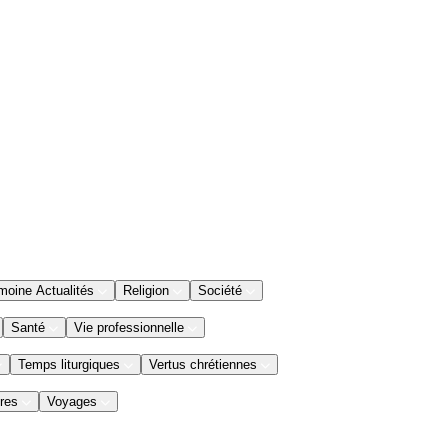
moine Actualités
Religion
Société
Santé
Vie professionnelle
Temps liturgiques
Vertus chrétiennes
res
Voyages