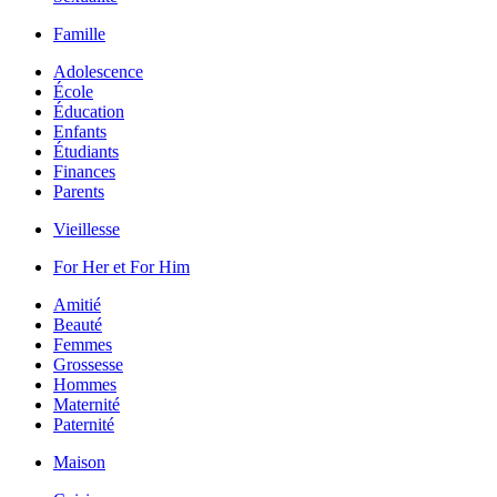
Famille
Adolescence
École
Éducation
Enfants
Étudiants
Finances
Parents
Vieillesse
For Her et For Him
Amitié
Beauté
Femmes
Grossesse
Hommes
Maternité
Paternité
Maison