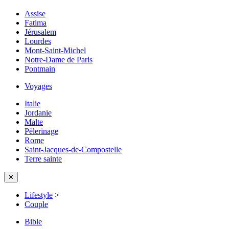
Assise
Fatima
Jérusalem
Lourdes
Mont-Saint-Michel
Notre-Dame de Paris
Pontmain
Voyages
Italie
Jordanie
Malte
Pèlerinage
Rome
Saint-Jacques-de-Compostelle
Terre sainte
✕
Lifestyle
>
Couple
Bible