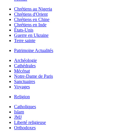
Chrétiens au Nigeria
Chrétiens d'Orient
Chrétiens en Chine
Chrétiens en Inde
États-Unis
Guerre en Ukraine
Terre sainte
Patrimoine Actualités
Archéologie
Cathédrales
Mécénat
Notre-Dame de Paris
Sanctuaires
Voyages
Religion
Catholiques
Islam
JMJ
Liberté religieuse
Orthodoxes