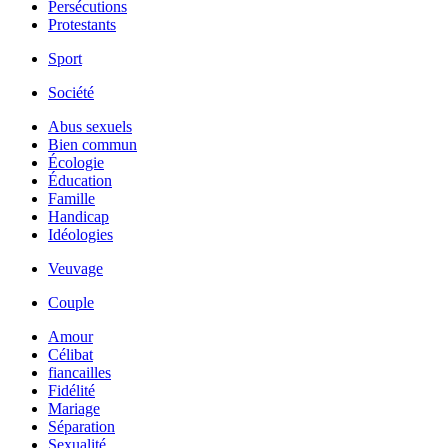
Persécutions
Protestants
Sport
Société
Abus sexuels
Bien commun
Écologie
Éducation
Famille
Handicap
Idéologies
Veuvage
Couple
Amour
Célibat
fiancailles
Fidélité
Mariage
Séparation
Sexualité