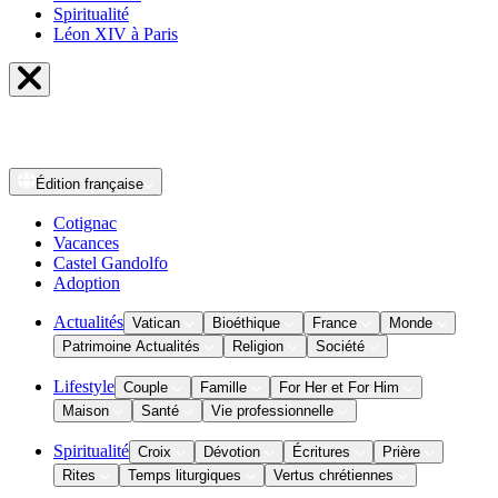
Spiritualité
Léon XIV à Paris
Édition
française
Cotignac
Vacances
Castel Gandolfo
Adoption
Actualités
Vatican
Bioéthique
France
Monde
Patrimoine Actualités
Religion
Société
Lifestyle
Couple
Famille
For Her et For Him
Maison
Santé
Vie professionnelle
Spiritualité
Croix
Dévotion
Écritures
Prière
Rites
Temps liturgiques
Vertus chrétiennes