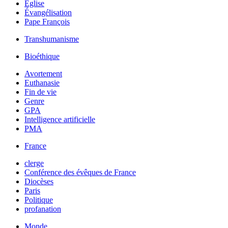
Église
Évangélisation
Pape François
Transhumanisme
Bioéthique
Avortement
Euthanasie
Fin de vie
Genre
GPA
Intelligence artificielle
PMA
France
clerge
Conférence des évêques de France
Diocèses
Paris
Politique
profanation
Monde