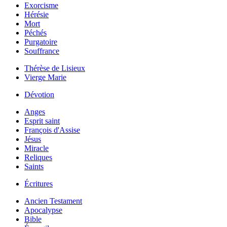
Exorcisme
Hérésie
Mort
Péchés
Purgatoire
Souffrance
Thérèse de Lisieux
Vierge Marie
Dévotion
Anges
Esprit saint
François d'Assise
Jésus
Miracle
Reliques
Saints
Écritures
Ancien Testament
Apocalypse
Bible