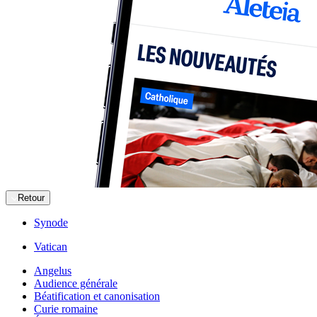
Retour
Synode
Vatican
Angelus
Audience générale
Béatification et canonisation
Curie romaine