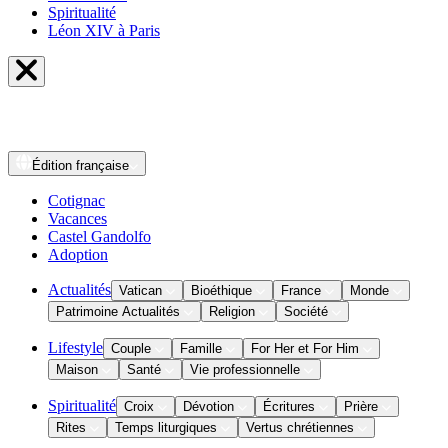
Spiritualité
Léon XIV à Paris
Édition
française
Cotignac
Vacances
Castel Gandolfo
Adoption
Actualités
Vatican
Bioéthique
France
Monde
Patrimoine Actualités
Religion
Société
Lifestyle
Couple
Famille
For Her et For Him
Maison
Santé
Vie professionnelle
Spiritualité
Croix
Dévotion
Écritures
Prière
Rites
Temps liturgiques
Vertus chrétiennes