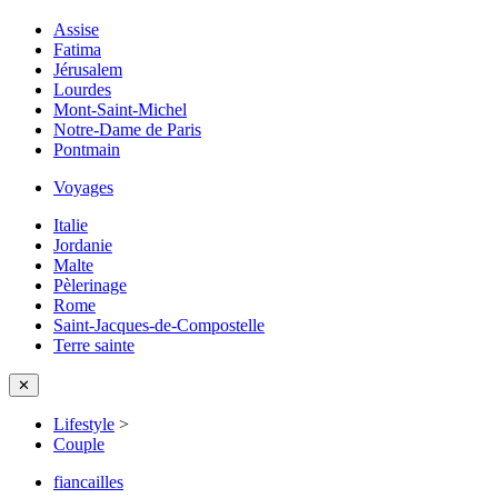
Assise
Fatima
Jérusalem
Lourdes
Mont-Saint-Michel
Notre-Dame de Paris
Pontmain
Voyages
Italie
Jordanie
Malte
Pèlerinage
Rome
Saint-Jacques-de-Compostelle
Terre sainte
✕
Lifestyle
>
Couple
fiancailles