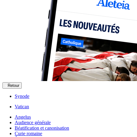
Retour
Synode
Vatican
Angelus
Audience générale
Béatification et canonisation
Curie romaine