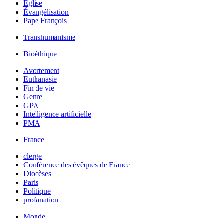
Église
Évangélisation
Pape François
Transhumanisme
Bioéthique
Avortement
Euthanasie
Fin de vie
Genre
GPA
Intelligence artificielle
PMA
France
clerge
Conférence des évêques de France
Diocèses
Paris
Politique
profanation
Monde