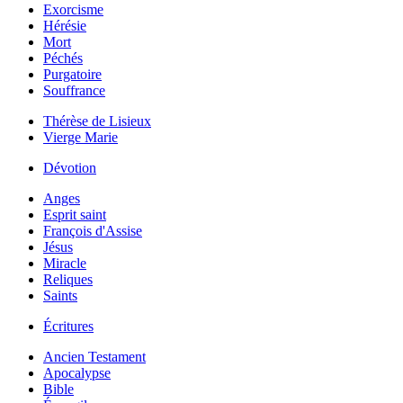
Exorcisme
Hérésie
Mort
Péchés
Purgatoire
Souffrance
Thérèse de Lisieux
Vierge Marie
Dévotion
Anges
Esprit saint
François d'Assise
Jésus
Miracle
Reliques
Saints
Écritures
Ancien Testament
Apocalypse
Bible