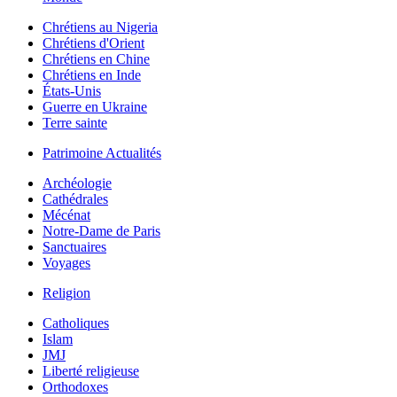
Chrétiens au Nigeria
Chrétiens d'Orient
Chrétiens en Chine
Chrétiens en Inde
États-Unis
Guerre en Ukraine
Terre sainte
Patrimoine Actualités
Archéologie
Cathédrales
Mécénat
Notre-Dame de Paris
Sanctuaires
Voyages
Religion
Catholiques
Islam
JMJ
Liberté religieuse
Orthodoxes