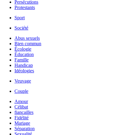
Persécutions
Protestants
Sport
Société
Abus sexuels
Bien commun
Écologie
Éducation
Famille
Handicap
Idéologies
Veuvage
Couple
Amour
Célibat
fiancailles
Fidélité
Mariage
Séparation
Sexualité