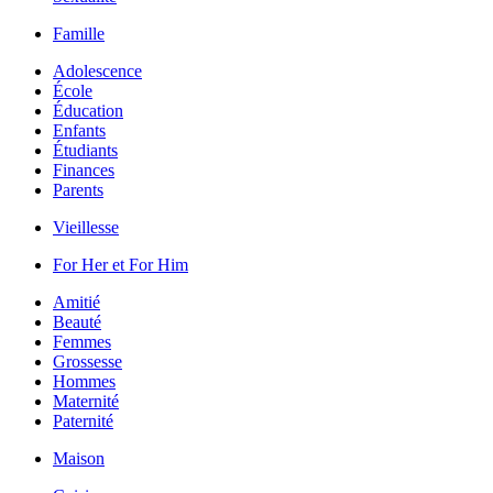
Famille
Adolescence
École
Éducation
Enfants
Étudiants
Finances
Parents
Vieillesse
For Her et For Him
Amitié
Beauté
Femmes
Grossesse
Hommes
Maternité
Paternité
Maison