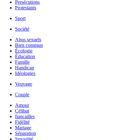
Persécutions
Protestants
Sport
Société
Abus sexuels
Bien commun
Écologie
Éducation
Famille
Handicap
Idéologies
Veuvage
Couple
Amour
Célibat
fiancailles
Fidélité
Mariage
Séparation
Sexualité