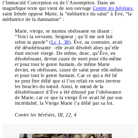
l’Immaculé Conception ou de l’Assomption. Dans un
magnifique texte qui vient de son ouvrage
Contre les hérésies,
saint Irénée oppose Marie, la “médiatrice du salut” à Ève, “la
médiatrice de la damnation” :
Marie, vierge, se montra obéissante en disant :
“Voici ta servante, Seigneur ; qu’il me soit fait
selon ta parole” (
Lc 1, 38
). Ève, au contraire, avait
été désobéissante : elle avait désobéi alors qu’elle
était encore vierge.
De même, donc, qu’Ève, en
désobéissant, devint cause de mort pour elle-même
et pour tout le genre humain, de même Marie
devint, en obéissant, cause de salut pour elle-même
et pour tout le genre humain.
Car ce qui a été lié
ne peut être délié que si l’on refait en sens inverse
les boucles du nœud.
Ainsi, le nœud de la
désobéissance d’Ève a été dénoué par l’obéissance
de Marie, car ce que la vierge Ève avait lié par son
incrédulité, la Vierge Marie l’a délié par sa foi.
Contre les hérésies, III, 22, 4