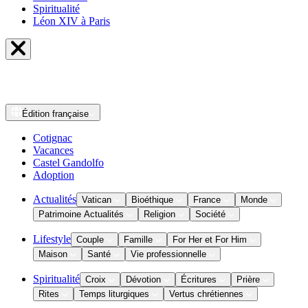
Spiritualité
Léon XIV à Paris
Édition
française
Cotignac
Vacances
Castel Gandolfo
Adoption
Actualités
Vatican
Bioéthique
France
Monde
Patrimoine Actualités
Religion
Société
Lifestyle
Couple
Famille
For Her et For Him
Maison
Santé
Vie professionnelle
Spiritualité
Croix
Dévotion
Écritures
Prière
Rites
Temps liturgiques
Vertus chrétiennes