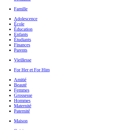
Famille
Adolescence
École
Éducation
Enfants
Étudiants
Finances
Parents
Vieillesse
For Her et For Him
Amitié
Beauté
Femmes
Grossesse
Hommes
Maternité
Paternité
Maison