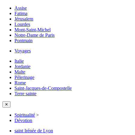
Assise
Fatima
Jérusalem
Lourdes
Mont-Saint-Michel
Notre-Dame de Paris
Pontmain
Voyages
Italie
Jordanie
Malte
Pèlerinage
Rome
Saint-Jacques-de-Compostelle
Terre sainte
✕
Spiritualité
>
Dévotion
saint Irénée de Lyon