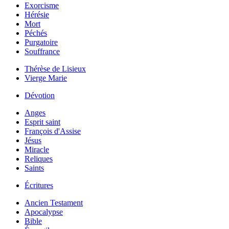
Exorcisme
Hérésie
Mort
Péchés
Purgatoire
Souffrance
Thérèse de Lisieux
Vierge Marie
Dévotion
Anges
Esprit saint
François d'Assise
Jésus
Miracle
Reliques
Saints
Écritures
Ancien Testament
Apocalypse
Bible