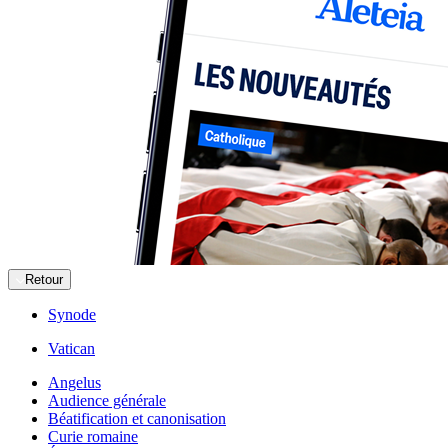
Retour
Synode
Vatican
Angelus
Audience générale
Béatification et canonisation
Curie romaine