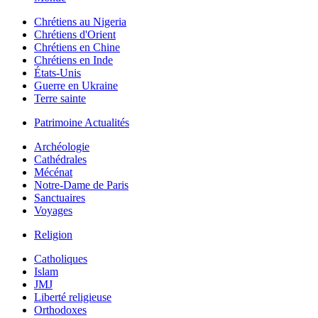
Chrétiens au Nigeria
Chrétiens d'Orient
Chrétiens en Chine
Chrétiens en Inde
États-Unis
Guerre en Ukraine
Terre sainte
Patrimoine Actualités
Archéologie
Cathédrales
Mécénat
Notre-Dame de Paris
Sanctuaires
Voyages
Religion
Catholiques
Islam
JMJ
Liberté religieuse
Orthodoxes