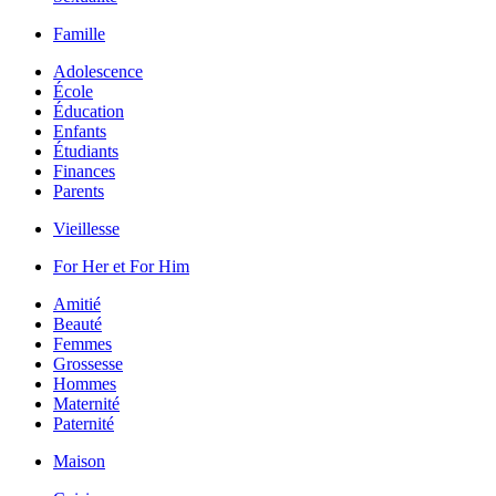
Famille
Adolescence
École
Éducation
Enfants
Étudiants
Finances
Parents
Vieillesse
For Her et For Him
Amitié
Beauté
Femmes
Grossesse
Hommes
Maternité
Paternité
Maison