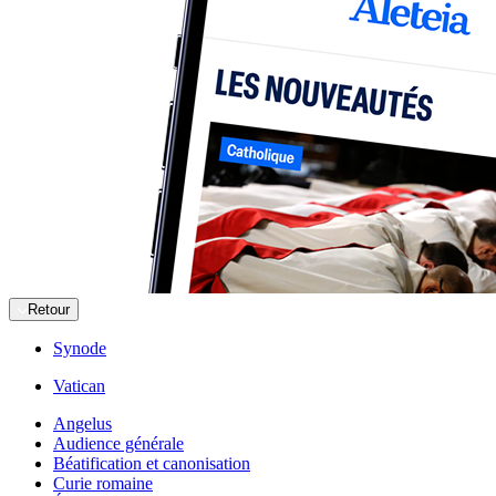
Retour
Synode
Vatican
Angelus
Audience générale
Béatification et canonisation
Curie romaine