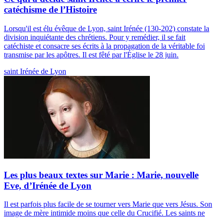
catéchisme de l’Histoire
Lorsqu'il est élu évêque de Lyon, saint Irénée (130-202) constate la
division inquiétante des chrétiens. Pour y remédier, il se fait
catéchiste et consacre ses écrits à la propagation de la véritable foi
transmise par les apôtres. Il est fêté par l'Église le 28 juin.
saint Irénée de Lyon
Les plus beaux textes sur Marie : Marie, nouvelle
Eve, d’Irénée de Lyon
Il est parfois plus facile de se tourner vers Marie que vers Jésus. Son
image de mère intimide moins que celle du Crucifié. Les saints ne