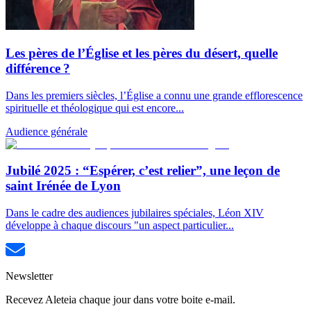
Les pères de l’Église et les pères du désert, quelle
différence ?
Dans les premiers siècles, l’Église a connu une grande efflorescence
spirituelle et théologique qui est encore...
Audience générale
Jubilé 2025 : “Espérer, c’est relier”, une leçon de
saint Irénée de Lyon
Dans le cadre des audiences jubilaires spéciales, Léon XIV
développe à chaque discours "un aspect particulier...
Newsletter
Recevez Aleteia chaque jour dans votre boite e-mail.