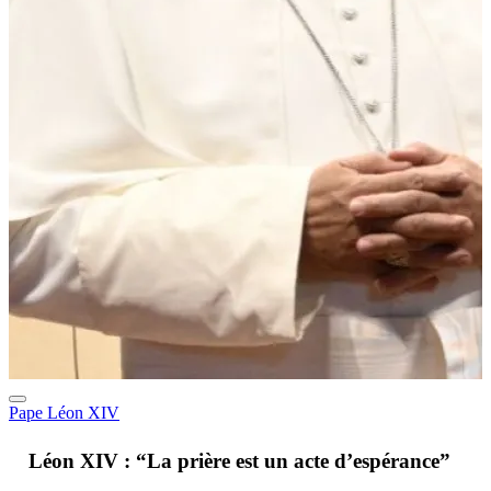
Pape Léon XIV
A
Léon XIV : “La prière est un acte d’espérance”
v