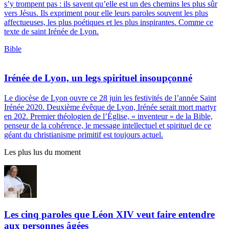
s’y trompent pas : ils savent qu’elle est un des chemins les plus sûr
vers Jésus. Ils expriment pour elle leurs paroles souvent les plus
affectueuses, les plus poétiques et les plus inspirantes. Comme ce
texte de saint Irénée de Lyon.
Bible
Irénée de Lyon, un legs spirituel insoupçonné
Le diocèse de Lyon ouvre ce 28 juin les festivités de l’année Saint
Irénée 2020. Deuxième évêque de Lyon, Irénée serait mort martyr
en 202. Premier théologien de l’Église, « inventeur » de la Bible,
penseur de la cohérence, le message intellectuel et spirituel de ce
géant du christianisme primitif est toujours actuel.
Les plus lus du moment
Les cinq paroles que Léon XIV veut faire entendre
aux personnes âgées