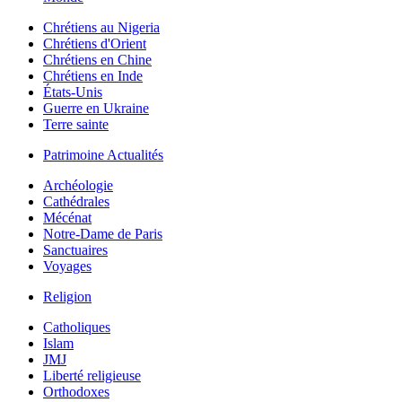
Chrétiens au Nigeria
Chrétiens d'Orient
Chrétiens en Chine
Chrétiens en Inde
États-Unis
Guerre en Ukraine
Terre sainte
Patrimoine Actualités
Archéologie
Cathédrales
Mécénat
Notre-Dame de Paris
Sanctuaires
Voyages
Religion
Catholiques
Islam
JMJ
Liberté religieuse
Orthodoxes