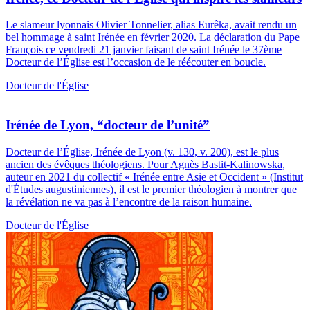
Le slameur lyonnais Olivier Tonnelier, alias Eurêka, avait rendu un
bel hommage à saint Irénée en février 2020. La déclaration du Pape
François ce vendredi 21 janvier faisant de saint Irénée le 37ème
Docteur de l’Église est l’occasion de le réécouter en boucle.
Docteur de l'Église
Irénée de Lyon, “docteur de l’unité”
Docteur de l’Église, Irénée de Lyon (v. 130, v. 200), est le plus
ancien des évêques théologiens. Pour Agnès Bastit-Kalinowska,
auteur en 2021 du collectif « Irénée entre Asie et Occident » (Institut
d'Études augustiniennes), il est le premier théologien à montrer que
la révélation ne va pas à l’encontre de la raison humaine.
Docteur de l'Église