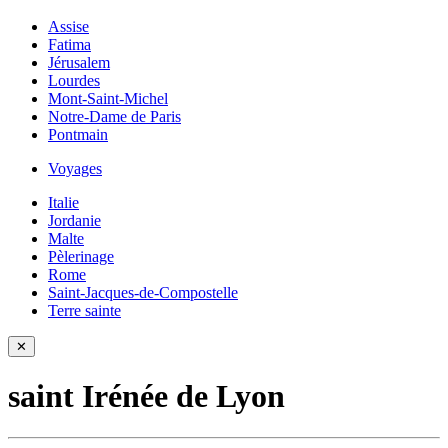
Assise
Fatima
Jérusalem
Lourdes
Mont-Saint-Michel
Notre-Dame de Paris
Pontmain
Voyages
Italie
Jordanie
Malte
Pèlerinage
Rome
Saint-Jacques-de-Compostelle
Terre sainte
✕
saint Irénée de Lyon