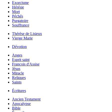
Exorcisme
Hérésie
Mort
Péchés
Purgatoire
Souffrance
Thérèse de Lisieux
Vierge Marie
Dévotion
Anges
Esprit saint
François d'Assise
Jésus
Miracle
Reliques
Saints
Écritures
Ancien Testament
Apocalypse
Bible