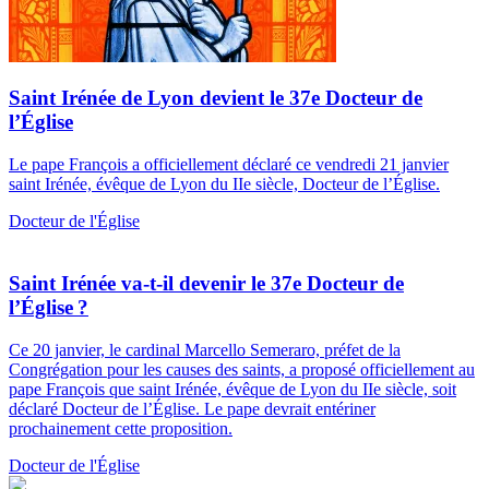
Saint Irénée de Lyon devient le 37e Docteur de
l’Église
Le pape François a officiellement déclaré ce vendredi 21 janvier
saint Irénée, évêque de Lyon du IIe siècle, Docteur de l’Église.
Docteur de l'Église
Saint Irénée va-t-il devenir le 37e Docteur de
l’Église ?
Ce 20 janvier, le cardinal Marcello Semeraro, préfet de la
Congrégation pour les causes des saints, a proposé officiellement au
pape François que saint Irénée, évêque de Lyon du IIe siècle, soit
déclaré Docteur de l’Église. Le pape devrait entériner
prochainement cette proposition.
Docteur de l'Église