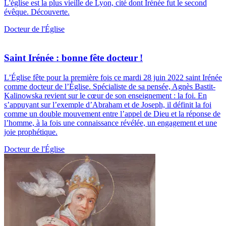
L'église est la plus vieille de Lyon, cité dont Irénée fut le second
évêque. Découverte.
Docteur de l'Église
Saint Irénée : bonne fête docteur !
L’Église fête pour la première fois ce mardi 28 juin 2022 saint Irénée
comme docteur de l’Église. Spécialiste de sa pensée, Agnès Bastit-
Kalinowska revient sur le cœur de son enseignement : la foi. En
s’appuyant sur l’exemple d’Abraham et de Joseph, il définit la foi
comme un double mouvement entre l’appel de Dieu et la réponse de
l’homme, à la fois une connaissance révélée, un engagement et une
joie prophétique.
Docteur de l'Église