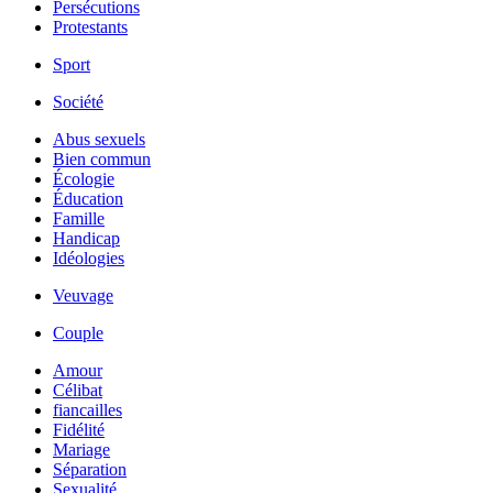
Persécutions
Protestants
Sport
Société
Abus sexuels
Bien commun
Écologie
Éducation
Famille
Handicap
Idéologies
Veuvage
Couple
Amour
Célibat
fiancailles
Fidélité
Mariage
Séparation
Sexualité