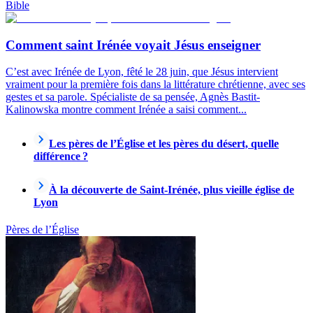
Bible
Comment saint Irénée voyait Jésus enseigner
C’est avec Irénée de Lyon, fêté le 28 juin, que Jésus intervient
vraiment pour la première fois dans la littérature chrétienne, avec ses
gestes et sa parole. Spécialiste de sa pensée, Agnès Bastit-
Kalinowska montre comment Irénée a saisi comment...
Les pères de l’Église et les pères du désert, quelle
différence ?
À la découverte de Saint-Irénée, plus vieille église de
Lyon
Pères de l’Église