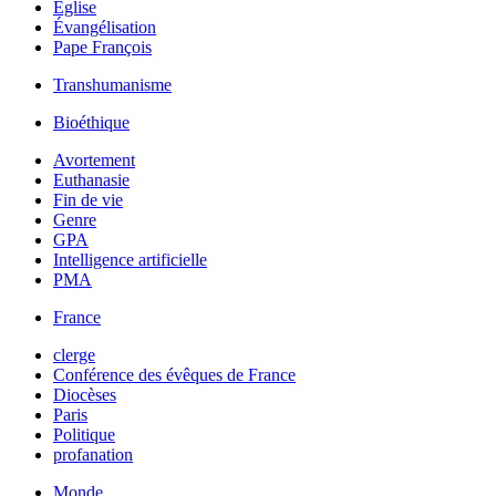
Église
Évangélisation
Pape François
Transhumanisme
Bioéthique
Avortement
Euthanasie
Fin de vie
Genre
GPA
Intelligence artificielle
PMA
France
clerge
Conférence des évêques de France
Diocèses
Paris
Politique
profanation
Monde