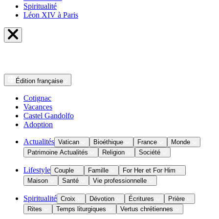
Spiritualité
Léon XIV à Paris
Édition
française
Cotignac
Vacances
Castel Gandolfo
Adoption
Actualités
Vatican
Bioéthique
France
Monde
Patrimoine Actualités
Religion
Société
Lifestyle
Couple
Famille
For Her et For Him
Maison
Santé
Vie professionnelle
Spiritualité
Croix
Dévotion
Écritures
Prière
Rites
Temps liturgiques
Vertus chrétiennes