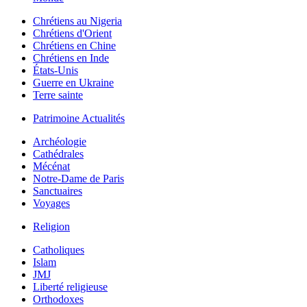
Chrétiens au Nigeria
Chrétiens d'Orient
Chrétiens en Chine
Chrétiens en Inde
États-Unis
Guerre en Ukraine
Terre sainte
Patrimoine Actualités
Archéologie
Cathédrales
Mécénat
Notre-Dame de Paris
Sanctuaires
Voyages
Religion
Catholiques
Islam
JMJ
Liberté religieuse
Orthodoxes