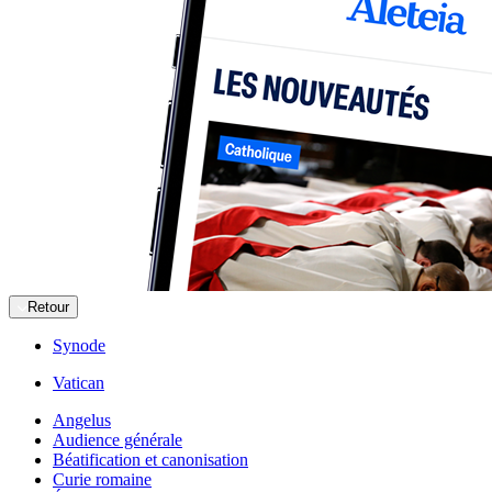
Retour
Synode
Vatican
Angelus
Audience générale
Béatification et canonisation
Curie romaine