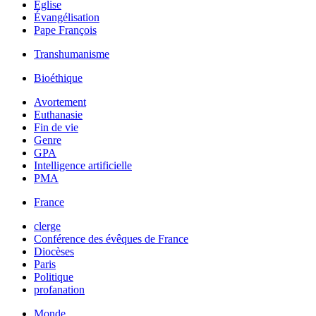
Église
Évangélisation
Pape François
Transhumanisme
Bioéthique
Avortement
Euthanasie
Fin de vie
Genre
GPA
Intelligence artificielle
PMA
France
clerge
Conférence des évêques de France
Diocèses
Paris
Politique
profanation
Monde