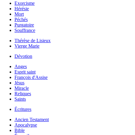
Exorcisme
Hérésie
Mort
Péchés
Purgatoire
Souffrance
Thérèse de Lisieux
Vierge Marie
Dévotion
Anges
Esprit saint
François d'Assise
Jésus
Miracle
Reliques
Saints
Écritures
Ancien Testament
Apocalypse
Bible