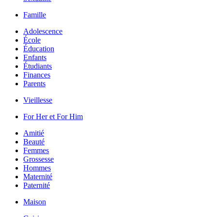
Famille
Adolescence
École
Éducation
Enfants
Étudiants
Finances
Parents
Vieillesse
For Her et For Him
Amitié
Beauté
Femmes
Grossesse
Hommes
Maternité
Paternité
Maison