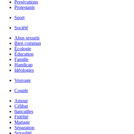
Persécutions
Protestants
Sport
Société
Abus sexuels
Bien commun
Écologie
Éducation
Famille
Handicap
Idéologies
Veuvage
Couple
Amour
Célibat
fiancailles
Fidélité
Mariage
Séparation
Sexualité