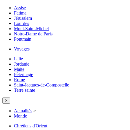
Assise
Fatima
Jérusalem
Lourdes
Mont-Saint-Michel
Notre-Dame de Paris
Pontmain
Voyages
Italie
Jordanie
Malte
Pèlerinage
Rome
Saint-Jacques-de-Compostelle
Terre sainte
✕
Actualités
>
Monde
Chrétiens d'Orient