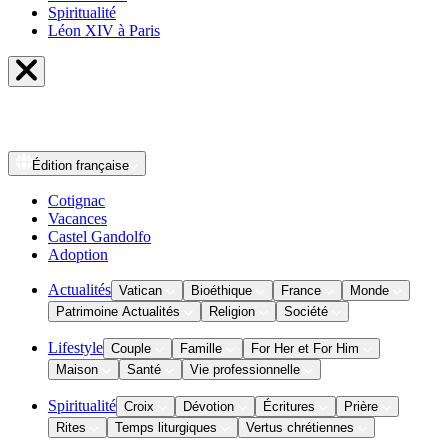
Spiritualité
Léon XIV à Paris
Édition
française
Cotignac
Vacances
Castel Gandolfo
Adoption
Actualités
Vatican
Bioéthique
France
Monde
Patrimoine Actualités
Religion
Société
Lifestyle
Couple
Famille
For Her et For Him
Maison
Santé
Vie professionnelle
Spiritualité
Croix
Dévotion
Écritures
Prière
Rites
Temps liturgiques
Vertus chrétiennes