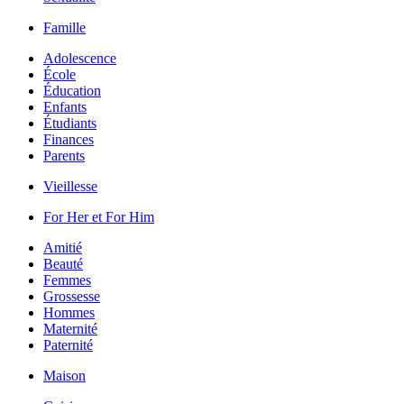
Famille
Adolescence
École
Éducation
Enfants
Étudiants
Finances
Parents
Vieillesse
For Her et For Him
Amitié
Beauté
Femmes
Grossesse
Hommes
Maternité
Paternité
Maison