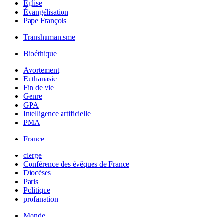
Église
Évangélisation
Pape François
Transhumanisme
Bioéthique
Avortement
Euthanasie
Fin de vie
Genre
GPA
Intelligence artificielle
PMA
France
clerge
Conférence des évêques de France
Diocèses
Paris
Politique
profanation
Monde