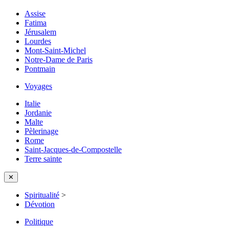
Assise
Fatima
Jérusalem
Lourdes
Mont-Saint-Michel
Notre-Dame de Paris
Pontmain
Voyages
Italie
Jordanie
Malte
Pèlerinage
Rome
Saint-Jacques-de-Compostelle
Terre sainte
✕
Spiritualité
>
Dévotion
Politique