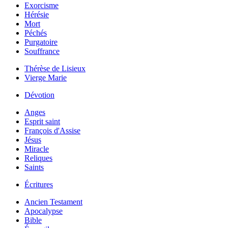
Exorcisme
Hérésie
Mort
Péchés
Purgatoire
Souffrance
Thérèse de Lisieux
Vierge Marie
Dévotion
Anges
Esprit saint
François d'Assise
Jésus
Miracle
Reliques
Saints
Écritures
Ancien Testament
Apocalypse
Bible