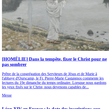
[HOMÉLIE] Dans la tempête, fixer le Christ pour ne
pas sombrer
Prêtre de la congrégation des Serviteurs de Jésus et de Marie à
l'abbaye d'Ourscamp, le Fr. Pierre-Marie Castaignos commente les
lectures du 19e dimanche du temps ordinaire. Lorsque nous gardons
les yeux fixés sur le Christ, nous devenons capables de...
Messe
Léon XIV en France : la date des inscriptions aux