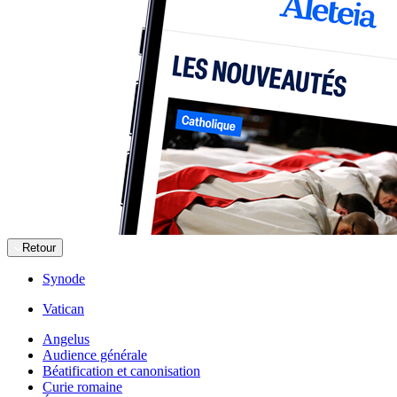
Retour
Synode
Vatican
Angelus
Audience générale
Béatification et canonisation
Curie romaine