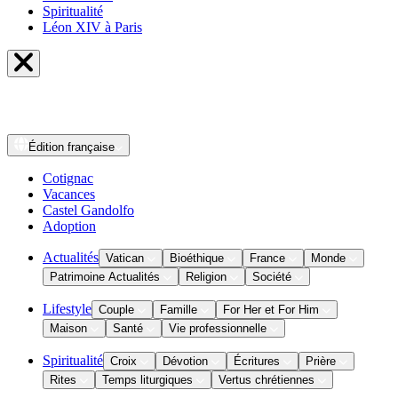
Spiritualité
Léon XIV à Paris
Édition
française
Cotignac
Vacances
Castel Gandolfo
Adoption
Actualités
Vatican
Bioéthique
France
Monde
Patrimoine Actualités
Religion
Société
Lifestyle
Couple
Famille
For Her et For Him
Maison
Santé
Vie professionnelle
Spiritualité
Croix
Dévotion
Écritures
Prière
Rites
Temps liturgiques
Vertus chrétiennes