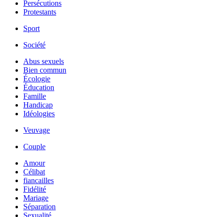
Persécutions
Protestants
Sport
Société
Abus sexuels
Bien commun
Écologie
Éducation
Famille
Handicap
Idéologies
Veuvage
Couple
Amour
Célibat
fiancailles
Fidélité
Mariage
Séparation
Sexualité