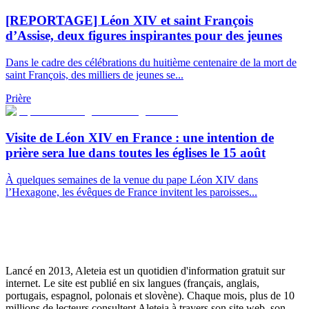
[REPORTAGE] Léon XIV et saint François
d’Assise, deux figures inspirantes pour des jeunes
Dans le cadre des célébrations du huitième centenaire de la mort de
saint François, des milliers de jeunes se...
Prière
Visite de Léon XIV en France : une intention de
prière sera lue dans toutes les églises le 15 août
À quelques semaines de la venue du pape Léon XIV dans
l’Hexagone, les évêques de France invitent les paroisses...
Lancé en 2013, Aleteia est un quotidien d'information gratuit sur
internet. Le site est publié en six langues (français, anglais,
portugais, espagnol, polonais et slovène). Chaque mois, plus de 10
millions de lecteurs consultent Aleteia à travers son site web, son