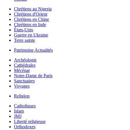
Chrétiens au Nigeria
Chrétiens d'Orient
Chrétiens en Chine
Chrétiens en Inde
États-Unis
Guerre en Ukraine
Terre sainte
Patrimoine Actualités
Archéologie
Cathédrales
Mécénat
Notre-Dame de Paris
Sanctuaires
Voyages
Religion
Catholiques
Islam
JMJ
Liberté religieuse
Orthodoxes