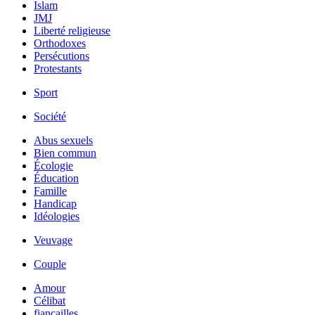
Islam
JMJ
Liberté religieuse
Orthodoxes
Persécutions
Protestants
Sport
Société
Abus sexuels
Bien commun
Écologie
Éducation
Famille
Handicap
Idéologies
Veuvage
Couple
Amour
Célibat
fiancailles