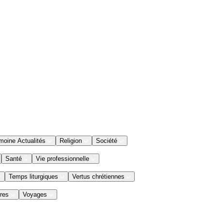
moine Actualités
Religion
Société
Santé
Vie professionnelle
Temps liturgiques
Vertus chrétiennes
res
Voyages