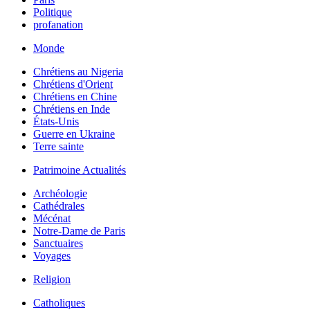
Politique
profanation
Monde
Chrétiens au Nigeria
Chrétiens d'Orient
Chrétiens en Chine
Chrétiens en Inde
États-Unis
Guerre en Ukraine
Terre sainte
Patrimoine Actualités
Archéologie
Cathédrales
Mécénat
Notre-Dame de Paris
Sanctuaires
Voyages
Religion
Catholiques