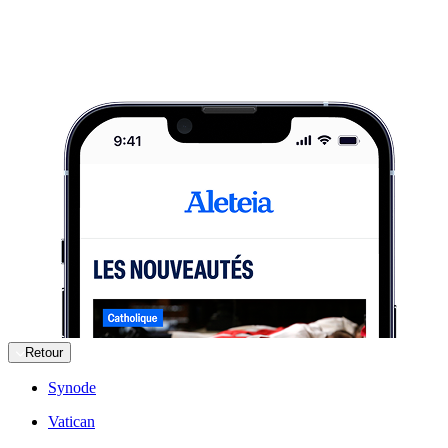
Retour
Synode
Vatican