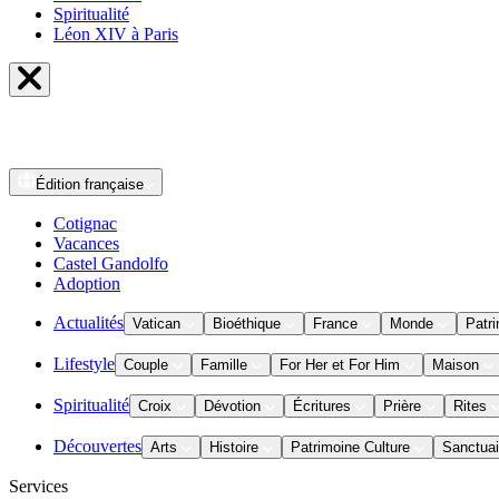
Spiritualité
Léon XIV à Paris
Édition
française
Cotignac
Vacances
Castel Gandolfo
Adoption
Actualités
Vatican
Bioéthique
France
Monde
Patri
Lifestyle
Couple
Famille
For Her et For Him
Maison
Spiritualité
Croix
Dévotion
Écritures
Prière
Rites
Découvertes
Arts
Histoire
Patrimoine Culture
Sanctuai
Services