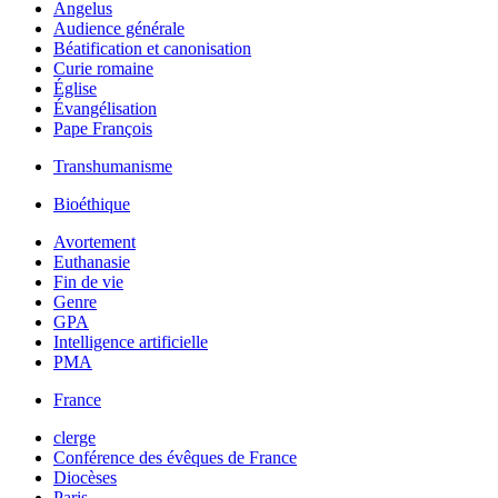
Angelus
Audience générale
Béatification et canonisation
Curie romaine
Église
Évangélisation
Pape François
Transhumanisme
Bioéthique
Avortement
Euthanasie
Fin de vie
Genre
GPA
Intelligence artificielle
PMA
France
clerge
Conférence des évêques de France
Diocèses
Paris