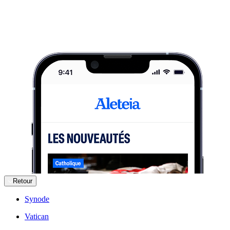
Retour
Synode
Vatican