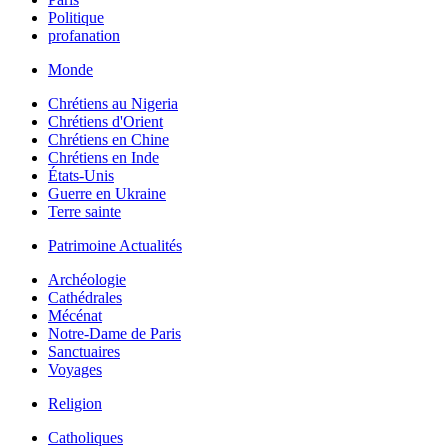
Politique
profanation
Monde
Chrétiens au Nigeria
Chrétiens d'Orient
Chrétiens en Chine
Chrétiens en Inde
États-Unis
Guerre en Ukraine
Terre sainte
Patrimoine Actualités
Archéologie
Cathédrales
Mécénat
Notre-Dame de Paris
Sanctuaires
Voyages
Religion
Catholiques