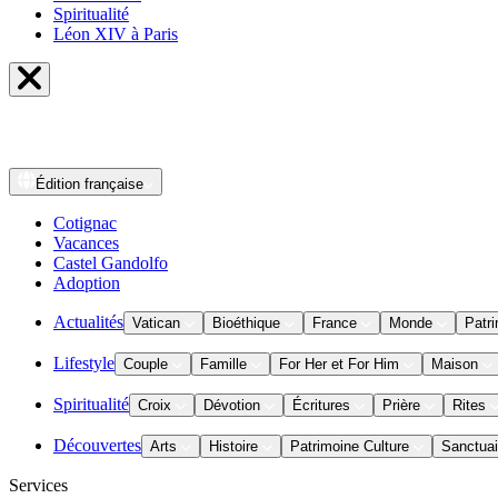
Spiritualité
Léon XIV à Paris
Édition
française
Cotignac
Vacances
Castel Gandolfo
Adoption
Actualités
Vatican
Bioéthique
France
Monde
Patri
Lifestyle
Couple
Famille
For Her et For Him
Maison
Spiritualité
Croix
Dévotion
Écritures
Prière
Rites
Découvertes
Arts
Histoire
Patrimoine Culture
Sanctuai
Services