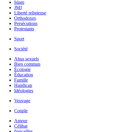
Islam
JMJ
Liberté religieuse
Orthodoxes
Persécutions
Protestants
Sport
Société
Abus sexuels
Bien commun
Écologie
Éducation
Famille
Handicap
Idéologies
Veuvage
Couple
Amour
Célibat
fiancailles