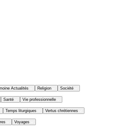
moine Actualités
Religion
Société
Santé
Vie professionnelle
Temps liturgiques
Vertus chrétiennes
res
Voyages