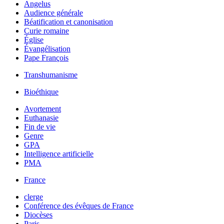
Angelus
Audience générale
Béatification et canonisation
Curie romaine
Église
Évangélisation
Pape François
Transhumanisme
Bioéthique
Avortement
Euthanasie
Fin de vie
Genre
GPA
Intelligence artificielle
PMA
France
clerge
Conférence des évêques de France
Diocèses
Paris