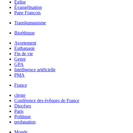
Église
Évangélisation
Pape François
Transhumanisme
Bioéthique
Avortement
Euthanasie
Fin de vie
Genre
GPA
Intelligence artificielle
PMA
France
clerge
Conférence des évêques de France
Diocèses
Paris
Politique
profanation
Monde