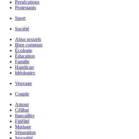
Persécutions
Protestants
Sport
Société
Abus sexuels
Bien commun
Écologie
Éducation
Famille
Handicap
Idéologies
Veuvage
Couple
Amour
Célibat
fiancailles
Fidélité
Mariage
Séparation
Sexualité