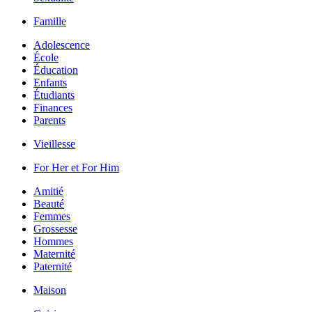
Famille
Adolescence
École
Éducation
Enfants
Étudiants
Finances
Parents
Vieillesse
For Her et For Him
Amitié
Beauté
Femmes
Grossesse
Hommes
Maternité
Paternité
Maison