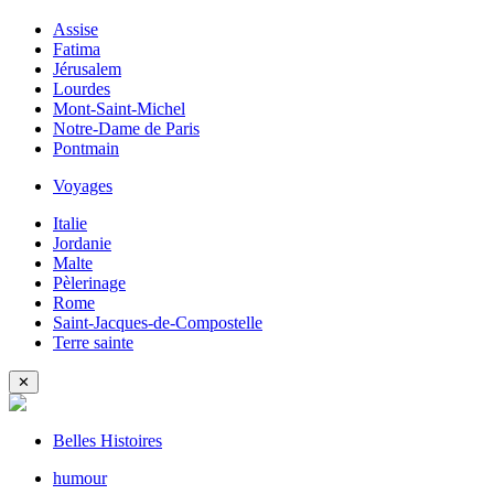
Assise
Fatima
Jérusalem
Lourdes
Mont-Saint-Michel
Notre-Dame de Paris
Pontmain
Voyages
Italie
Jordanie
Malte
Pèlerinage
Rome
Saint-Jacques-de-Compostelle
Terre sainte
✕
Belles Histoires
humour