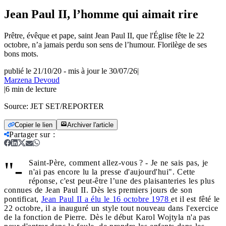
Jean Paul II, l’homme qui aimait rire
Prêtre, évêque et pape, saint Jean Paul II, que l'Église fête le 22
octobre, n’a jamais perdu son sens de l’humour. Florilège de ses
bons mots.
publié le 21/10/20
-
mis à jour le 30/07/26
|
Marzena Devoud
|
6
min de lecture
Source:
JET SET/REPORTER
Copier le lien
Archiver l'article
Partager sur
:
"-
Saint-Père, comment allez-vous ?
- Je ne sais pas, je
n'ai pas encore lu la presse d'aujourd'hui". Cette
réponse, c'est peut-être l’une des plaisanteries les plus
connues de Jean Paul II. Dès
les premiers jours de son
pontificat,
Jean Paul II a élu le 16 octobre 1978
et il est fêté le
22 octobre, il a inauguré un style tout nouveau dans l'exercice
de la fonction de Pierre. Dès le début Karol Wojtyla n'a pas