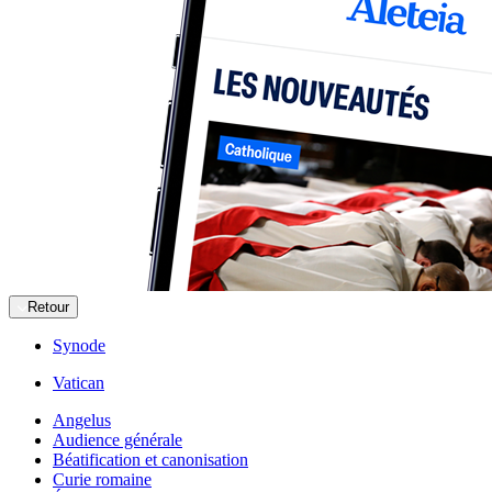
Retour
Synode
Vatican
Angelus
Audience générale
Béatification et canonisation
Curie romaine