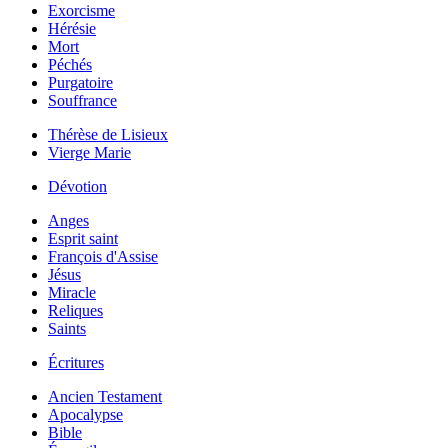
Exorcisme
Hérésie
Mort
Péchés
Purgatoire
Souffrance
Thérèse de Lisieux
Vierge Marie
Dévotion
Anges
Esprit saint
François d'Assise
Jésus
Miracle
Reliques
Saints
Écritures
Ancien Testament
Apocalypse
Bible