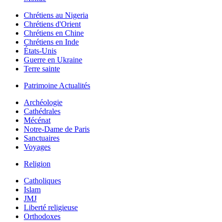
Chrétiens au Nigeria
Chrétiens d'Orient
Chrétiens en Chine
Chrétiens en Inde
États-Unis
Guerre en Ukraine
Terre sainte
Patrimoine Actualités
Archéologie
Cathédrales
Mécénat
Notre-Dame de Paris
Sanctuaires
Voyages
Religion
Catholiques
Islam
JMJ
Liberté religieuse
Orthodoxes