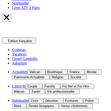
Spiritualité
Léon XIV à Paris
Édition
française
Cotignac
Vacances
Castel Gandolfo
Adoption
Actualités
Vatican
Bioéthique
France
Monde
Patrimoine Actualités
Religion
Société
Lifestyle
Couple
Famille
For Her et For Him
Maison
Santé
Vie professionnelle
Spiritualité
Croix
Dévotion
Écritures
Prière
Rites
Temps liturgiques
Vertus chrétiennes