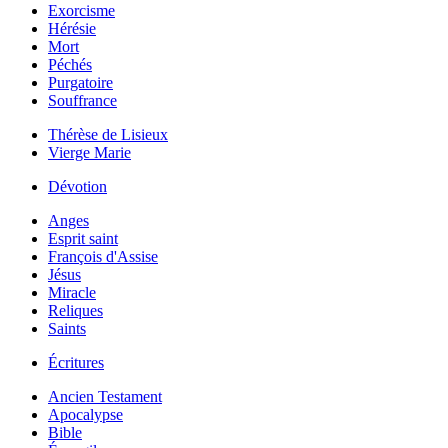
Exorcisme
Hérésie
Mort
Péchés
Purgatoire
Souffrance
Thérèse de Lisieux
Vierge Marie
Dévotion
Anges
Esprit saint
François d'Assise
Jésus
Miracle
Reliques
Saints
Écritures
Ancien Testament
Apocalypse
Bible