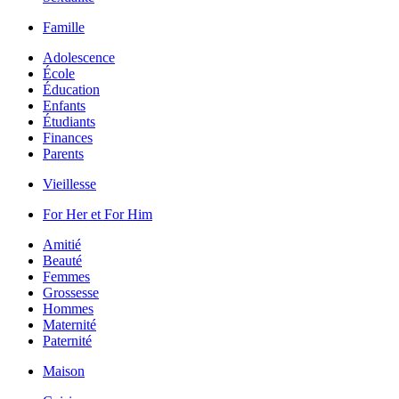
Famille
Adolescence
École
Éducation
Enfants
Étudiants
Finances
Parents
Vieillesse
For Her et For Him
Amitié
Beauté
Femmes
Grossesse
Hommes
Maternité
Paternité
Maison