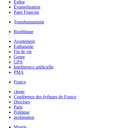
Église
Évangélisation
Pape François
Transhumanisme
Bioéthique
Avortement
Euthanasie
Fin de vie
Genre
GPA
Intelligence artificielle
PMA
France
clerge
Conférence des évêques de France
Diocèses
Paris
Politique
profanation
Monde