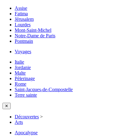
Assise
Fatima
Jérusalem
Lourdes
Mont-Saint-Michel
Notre-Dame de Paris
Pontmain
Voyages
Italie
Jordanie
Malte
Pèlerinage
Rome
Saint-Jacques-de-Compostelle
Terre sainte
✕
Découvertes
>
Arts
Apocalypse