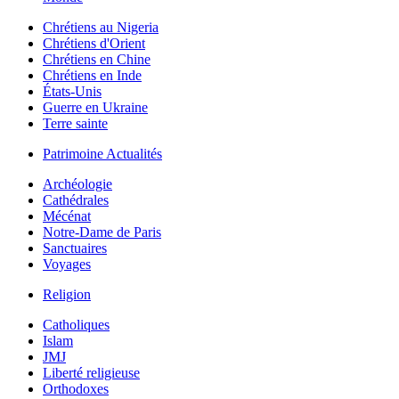
Chrétiens au Nigeria
Chrétiens d'Orient
Chrétiens en Chine
Chrétiens en Inde
États-Unis
Guerre en Ukraine
Terre sainte
Patrimoine Actualités
Archéologie
Cathédrales
Mécénat
Notre-Dame de Paris
Sanctuaires
Voyages
Religion
Catholiques
Islam
JMJ
Liberté religieuse
Orthodoxes