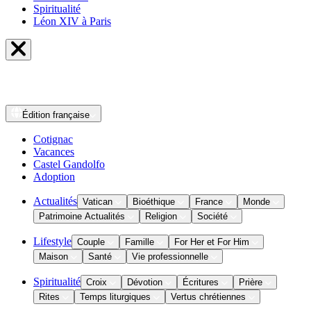
Spiritualité
Léon XIV à Paris
Édition
française
Cotignac
Vacances
Castel Gandolfo
Adoption
Actualités
Vatican
Bioéthique
France
Monde
Patrimoine Actualités
Religion
Société
Lifestyle
Couple
Famille
For Her et For Him
Maison
Santé
Vie professionnelle
Spiritualité
Croix
Dévotion
Écritures
Prière
Rites
Temps liturgiques
Vertus chrétiennes