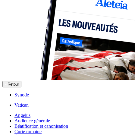
Retour
Synode
Vatican
Angelus
Audience générale
Béatification et canonisation
Curie romaine