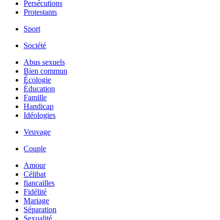
Persécutions
Protestants
Sport
Société
Abus sexuels
Bien commun
Écologie
Éducation
Famille
Handicap
Idéologies
Veuvage
Couple
Amour
Célibat
fiancailles
Fidélité
Mariage
Séparation
Sexualité