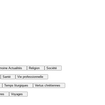
moine Actualités
Religion
Société
Santé
Vie professionnelle
Temps liturgiques
Vertus chrétiennes
res
Voyages