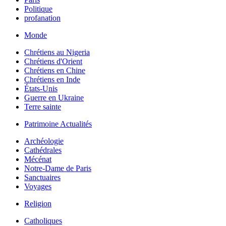
Politique
profanation
Monde
Chrétiens au Nigeria
Chrétiens d'Orient
Chrétiens en Chine
Chrétiens en Inde
États-Unis
Guerre en Ukraine
Terre sainte
Patrimoine Actualités
Archéologie
Cathédrales
Mécénat
Notre-Dame de Paris
Sanctuaires
Voyages
Religion
Catholiques