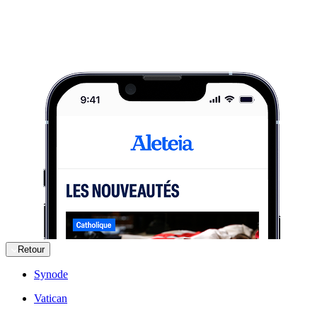
Retour
Synode
Vatican