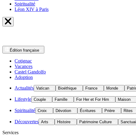
Spiritualité
Léon XIV à Paris
Édition
française
Cotignac
Vacances
Castel Gandolfo
Adoption
Actualités
Vatican
Bioéthique
France
Monde
Patri
Lifestyle
Couple
Famille
For Her et For Him
Maison
Spiritualité
Croix
Dévotion
Écritures
Prière
Rites
Découvertes
Arts
Histoire
Patrimoine Culture
Sanctuai
Services