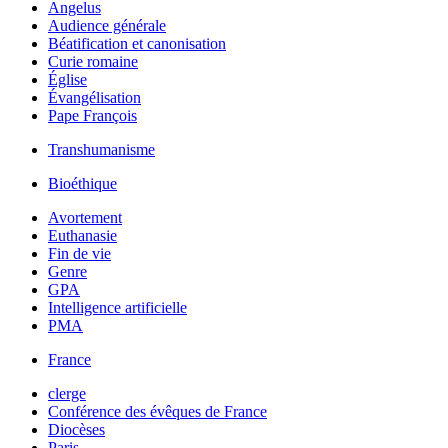
Angelus
Audience générale
Béatification et canonisation
Curie romaine
Église
Évangélisation
Pape François
Transhumanisme
Bioéthique
Avortement
Euthanasie
Fin de vie
Genre
GPA
Intelligence artificielle
PMA
France
clerge
Conférence des évêques de France
Diocèses
Paris