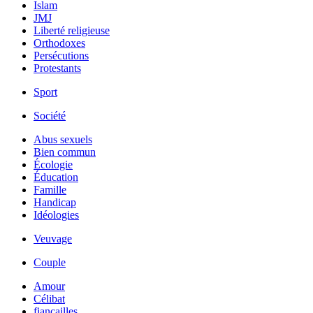
Islam
JMJ
Liberté religieuse
Orthodoxes
Persécutions
Protestants
Sport
Société
Abus sexuels
Bien commun
Écologie
Éducation
Famille
Handicap
Idéologies
Veuvage
Couple
Amour
Célibat
fiancailles