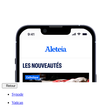
Retour
Synode
Vatican