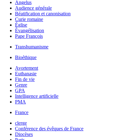
Angelus
Audience générale
Béatification et canonisation
Curie romaine
Église
Évangélisation
Pape François
Transhumanisme
Bioéthique
Avortement
Euthanasie
Fin de vie
Genre
GPA
Intelligence artificielle
PMA
France
clerge
Conférence des évêques de France
Diocèses
Paris