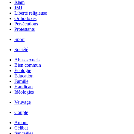
Islam
JMJ
Liberté religieuse
Orthodoxes
Persécutions
Protestants
Sport
Société
Abus sexuels
Bien commun
Écologie
Éducation
Famille
Handicap
Idéologies
Veuvage
Couple
Amour
Célibat
fiancailles