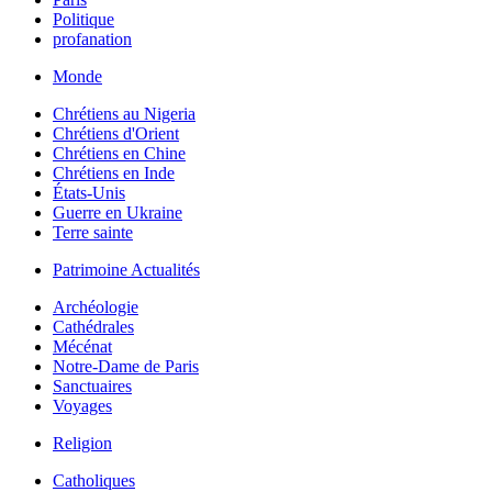
Politique
profanation
Monde
Chrétiens au Nigeria
Chrétiens d'Orient
Chrétiens en Chine
Chrétiens en Inde
États-Unis
Guerre en Ukraine
Terre sainte
Patrimoine Actualités
Archéologie
Cathédrales
Mécénat
Notre-Dame de Paris
Sanctuaires
Voyages
Religion
Catholiques