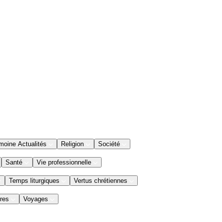
moine Actualités
Religion
Société
Santé
Vie professionnelle
Temps liturgiques
Vertus chrétiennes
res
Voyages