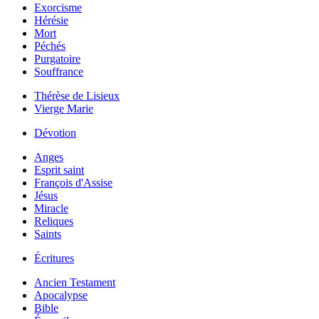
Exorcisme
Hérésie
Mort
Péchés
Purgatoire
Souffrance
Thérèse de Lisieux
Vierge Marie
Dévotion
Anges
Esprit saint
François d'Assise
Jésus
Miracle
Reliques
Saints
Écritures
Ancien Testament
Apocalypse
Bible