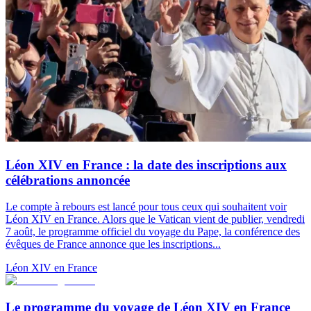
Léon XIV en France : la date des inscriptions aux
célébrations annoncée
Le compte à rebours est lancé pour tous ceux qui souhaitent voir
Léon XIV en France. Alors que le Vatican vient de publier, vendredi
7 août, le programme officiel du voyage du Pape, la conférence des
évêques de France annonce que les inscriptions...
Léon XIV en France
Le programme du voyage de Léon XIV en France