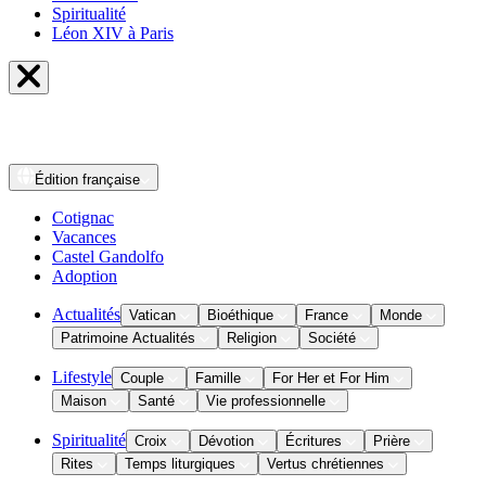
Spiritualité
Léon XIV à Paris
Édition
française
Cotignac
Vacances
Castel Gandolfo
Adoption
Actualités
Vatican
Bioéthique
France
Monde
Patrimoine Actualités
Religion
Société
Lifestyle
Couple
Famille
For Her et For Him
Maison
Santé
Vie professionnelle
Spiritualité
Croix
Dévotion
Écritures
Prière
Rites
Temps liturgiques
Vertus chrétiennes