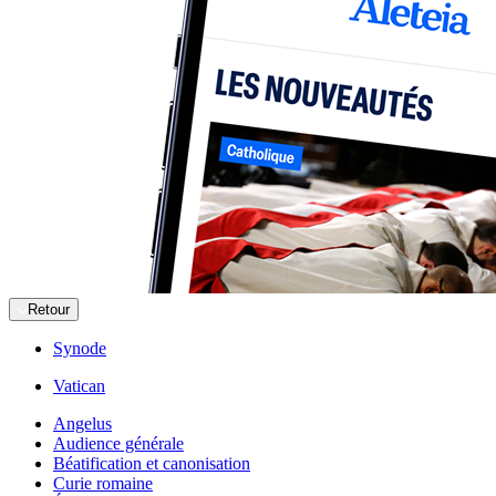
Retour
Synode
Vatican
Angelus
Audience générale
Béatification et canonisation
Curie romaine