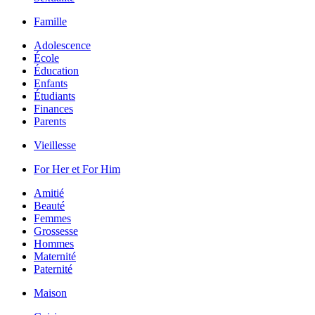
Famille
Adolescence
École
Éducation
Enfants
Étudiants
Finances
Parents
Vieillesse
For Her et For Him
Amitié
Beauté
Femmes
Grossesse
Hommes
Maternité
Paternité
Maison