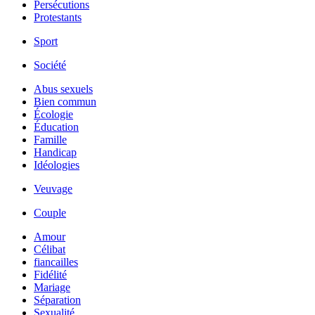
Persécutions
Protestants
Sport
Société
Abus sexuels
Bien commun
Écologie
Éducation
Famille
Handicap
Idéologies
Veuvage
Couple
Amour
Célibat
fiancailles
Fidélité
Mariage
Séparation
Sexualité