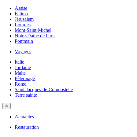
Assise
Fatima
Jérusalem
Lourdes
Mont-Saint-Michel
Notre-Dame de Paris
Pontmain
Voyages
Italie
Jordanie
Malte
Pèlerinage
Rome
Saint-Jacques-de-Compostelle
Terre sainte
✕
Actualités
Restauration