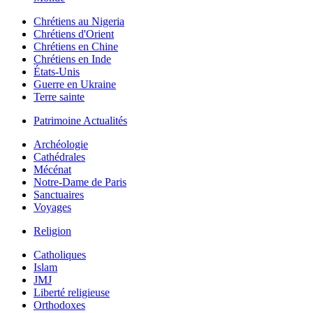
Chrétiens au Nigeria
Chrétiens d'Orient
Chrétiens en Chine
Chrétiens en Inde
États-Unis
Guerre en Ukraine
Terre sainte
Patrimoine Actualités
Archéologie
Cathédrales
Mécénat
Notre-Dame de Paris
Sanctuaires
Voyages
Religion
Catholiques
Islam
JMJ
Liberté religieuse
Orthodoxes