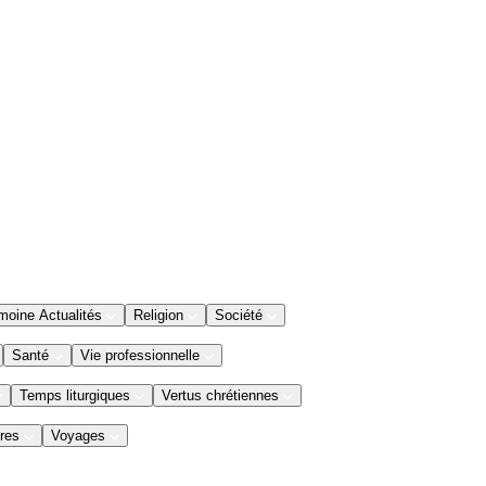
moine Actualités
Religion
Société
Santé
Vie professionnelle
Temps liturgiques
Vertus chrétiennes
res
Voyages