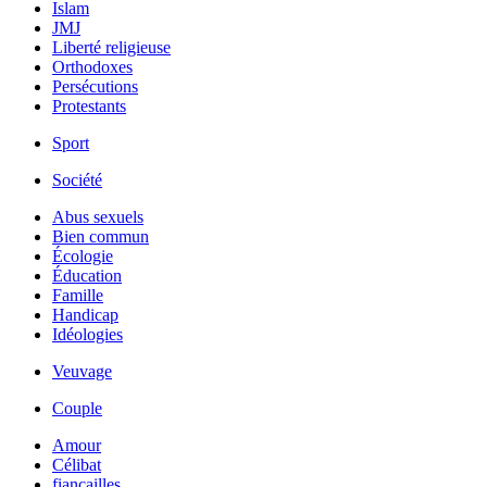
Islam
JMJ
Liberté religieuse
Orthodoxes
Persécutions
Protestants
Sport
Société
Abus sexuels
Bien commun
Écologie
Éducation
Famille
Handicap
Idéologies
Veuvage
Couple
Amour
Célibat
fiancailles