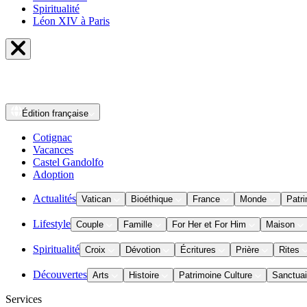
Spiritualité
Léon XIV à Paris
Édition
française
Cotignac
Vacances
Castel Gandolfo
Adoption
Actualités
Vatican
Bioéthique
France
Monde
Patri
Lifestyle
Couple
Famille
For Her et For Him
Maison
Spiritualité
Croix
Dévotion
Écritures
Prière
Rites
Découvertes
Arts
Histoire
Patrimoine Culture
Sanctuai
Services