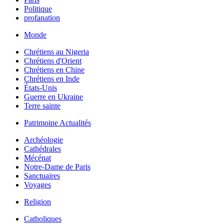
Politique
profanation
Monde
Chrétiens au Nigeria
Chrétiens d'Orient
Chrétiens en Chine
Chrétiens en Inde
États-Unis
Guerre en Ukraine
Terre sainte
Patrimoine Actualités
Archéologie
Cathédrales
Mécénat
Notre-Dame de Paris
Sanctuaires
Voyages
Religion
Catholiques