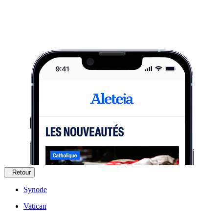
Retour
Synode
Vatican