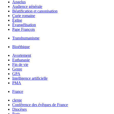
Angelus
Audience générale
Béatification et canonisation
Curie romaine
Église
Évangélisation
Pape François
Transhumanisme
Bioéthique
Avortement
Euthanasie
Fin de vie
Genre
GPA
Intelligence artificielle
PMA
France
clerge
Conférence des évêques de France
Diocèses
Paris