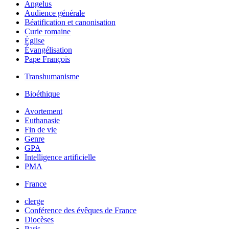
Angelus
Audience générale
Béatification et canonisation
Curie romaine
Église
Évangélisation
Pape François
Transhumanisme
Bioéthique
Avortement
Euthanasie
Fin de vie
Genre
GPA
Intelligence artificielle
PMA
France
clerge
Conférence des évêques de France
Diocèses
Paris