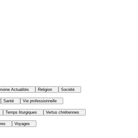
moine Actualités
Religion
Société
Santé
Vie professionnelle
Temps liturgiques
Vertus chrétiennes
res
Voyages