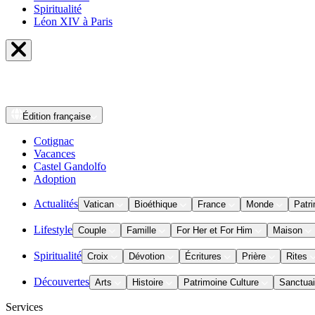
Spiritualité
Léon XIV à Paris
Édition
française
Cotignac
Vacances
Castel Gandolfo
Adoption
Actualités
Vatican
Bioéthique
France
Monde
Patri
Lifestyle
Couple
Famille
For Her et For Him
Maison
Spiritualité
Croix
Dévotion
Écritures
Prière
Rites
Découvertes
Arts
Histoire
Patrimoine Culture
Sanctuai
Services