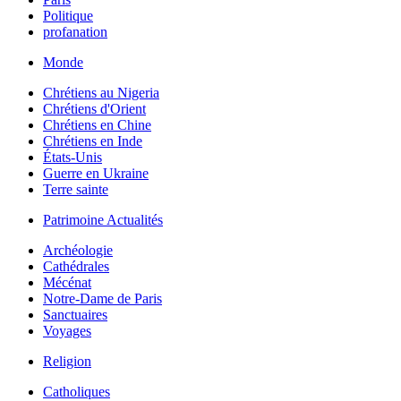
Politique
profanation
Monde
Chrétiens au Nigeria
Chrétiens d'Orient
Chrétiens en Chine
Chrétiens en Inde
États-Unis
Guerre en Ukraine
Terre sainte
Patrimoine Actualités
Archéologie
Cathédrales
Mécénat
Notre-Dame de Paris
Sanctuaires
Voyages
Religion
Catholiques