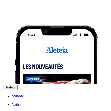
Retour
Synode
Vatican