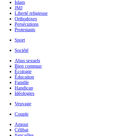
Islam
JMJ
Liberté religieuse
Orthodoxes
Persécutions
Protestants
Sport
Société
Abus sexuels
Bien commun
Écologie
Éducation
Famille
Handicap
Idéologies
Veuvage
Couple
Amour
Célibat
fiancailles