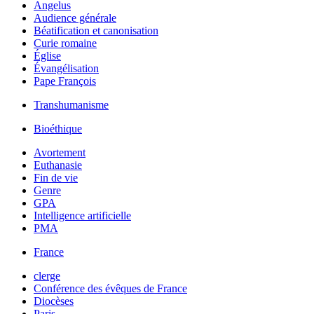
Angelus
Audience générale
Béatification et canonisation
Curie romaine
Église
Évangélisation
Pape François
Transhumanisme
Bioéthique
Avortement
Euthanasie
Fin de vie
Genre
GPA
Intelligence artificielle
PMA
France
clerge
Conférence des évêques de France
Diocèses
Paris