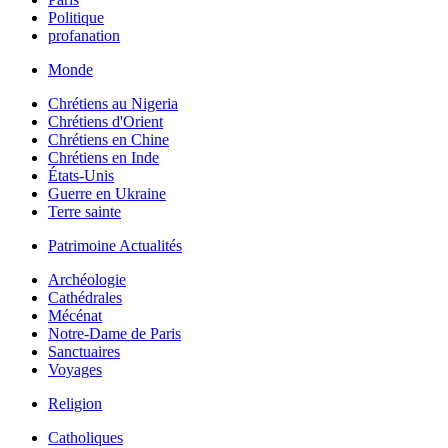
Politique
profanation
Monde
Chrétiens au Nigeria
Chrétiens d'Orient
Chrétiens en Chine
Chrétiens en Inde
États-Unis
Guerre en Ukraine
Terre sainte
Patrimoine Actualités
Archéologie
Cathédrales
Mécénat
Notre-Dame de Paris
Sanctuaires
Voyages
Religion
Catholiques