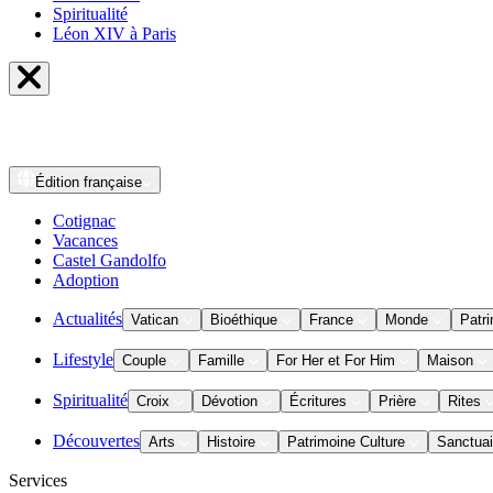
Spiritualité
Léon XIV à Paris
Édition
française
Cotignac
Vacances
Castel Gandolfo
Adoption
Actualités
Vatican
Bioéthique
France
Monde
Patri
Lifestyle
Couple
Famille
For Her et For Him
Maison
Spiritualité
Croix
Dévotion
Écritures
Prière
Rites
Découvertes
Arts
Histoire
Patrimoine Culture
Sanctuai
Services