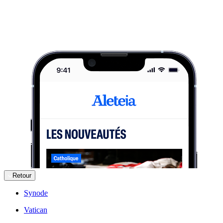
Retour
Synode
Vatican