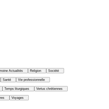
moine Actualités
Religion
Société
Santé
Vie professionnelle
Temps liturgiques
Vertus chrétiennes
res
Voyages