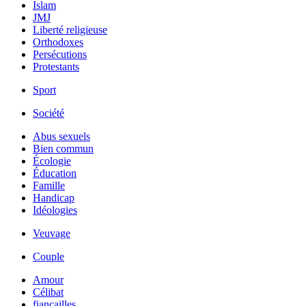
Islam
JMJ
Liberté religieuse
Orthodoxes
Persécutions
Protestants
Sport
Société
Abus sexuels
Bien commun
Écologie
Éducation
Famille
Handicap
Idéologies
Veuvage
Couple
Amour
Célibat
fiancailles