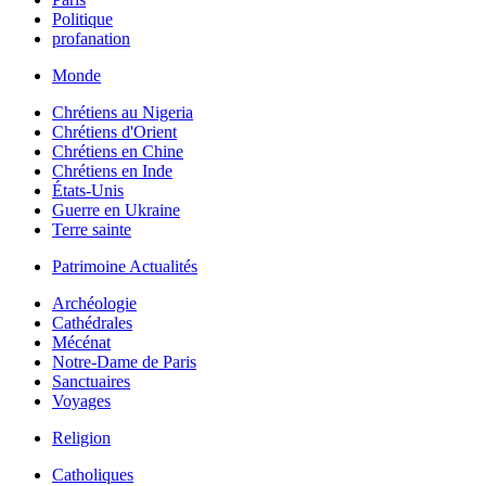
Politique
profanation
Monde
Chrétiens au Nigeria
Chrétiens d'Orient
Chrétiens en Chine
Chrétiens en Inde
États-Unis
Guerre en Ukraine
Terre sainte
Patrimoine Actualités
Archéologie
Cathédrales
Mécénat
Notre-Dame de Paris
Sanctuaires
Voyages
Religion
Catholiques