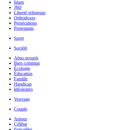
Islam
JMJ
Liberté religieuse
Orthodoxes
Persécutions
Protestants
Sport
Société
Abus sexuels
Bien commun
Écologie
Éducation
Famille
Handicap
Idéologies
Veuvage
Couple
Amour
Célibat
fiancailles