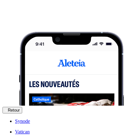
Retour
Synode
Vatican