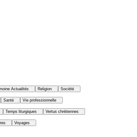
moine Actualités
Religion
Société
Santé
Vie professionnelle
Temps liturgiques
Vertus chrétiennes
res
Voyages