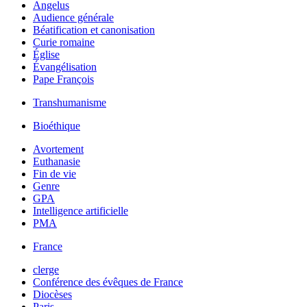
Angelus
Audience générale
Béatification et canonisation
Curie romaine
Église
Évangélisation
Pape François
Transhumanisme
Bioéthique
Avortement
Euthanasie
Fin de vie
Genre
GPA
Intelligence artificielle
PMA
France
clerge
Conférence des évêques de France
Diocèses
Paris