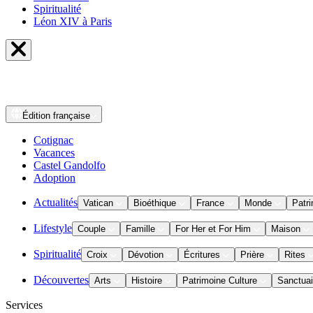
Spiritualité
Léon XIV à Paris
Édition
française
Cotignac
Vacances
Castel Gandolfo
Adoption
Actualités
Vatican
Bioéthique
France
Monde
Patri
Lifestyle
Couple
Famille
For Her et For Him
Maison
Spiritualité
Croix
Dévotion
Écritures
Prière
Rites
Découvertes
Arts
Histoire
Patrimoine Culture
Sanctuai
Services