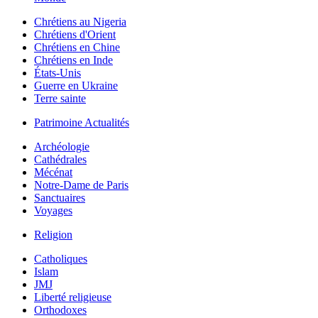
Chrétiens au Nigeria
Chrétiens d'Orient
Chrétiens en Chine
Chrétiens en Inde
États-Unis
Guerre en Ukraine
Terre sainte
Patrimoine Actualités
Archéologie
Cathédrales
Mécénat
Notre-Dame de Paris
Sanctuaires
Voyages
Religion
Catholiques
Islam
JMJ
Liberté religieuse
Orthodoxes