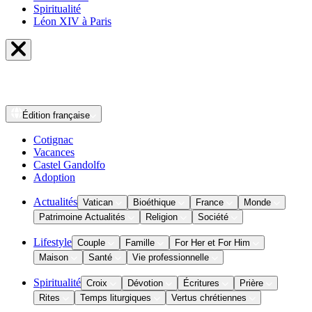
Spiritualité
Léon XIV à Paris
Édition
française
Cotignac
Vacances
Castel Gandolfo
Adoption
Actualités
Vatican
Bioéthique
France
Monde
Patrimoine Actualités
Religion
Société
Lifestyle
Couple
Famille
For Her et For Him
Maison
Santé
Vie professionnelle
Spiritualité
Croix
Dévotion
Écritures
Prière
Rites
Temps liturgiques
Vertus chrétiennes