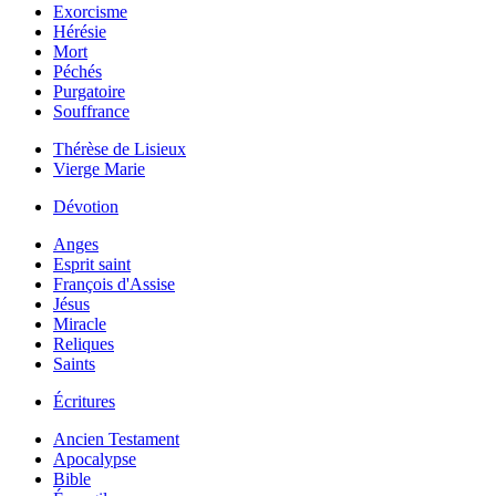
Exorcisme
Hérésie
Mort
Péchés
Purgatoire
Souffrance
Thérèse de Lisieux
Vierge Marie
Dévotion
Anges
Esprit saint
François d'Assise
Jésus
Miracle
Reliques
Saints
Écritures
Ancien Testament
Apocalypse
Bible