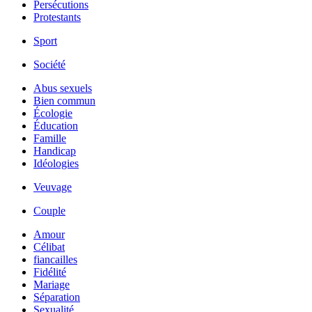
Persécutions
Protestants
Sport
Société
Abus sexuels
Bien commun
Écologie
Éducation
Famille
Handicap
Idéologies
Veuvage
Couple
Amour
Célibat
fiancailles
Fidélité
Mariage
Séparation
Sexualité