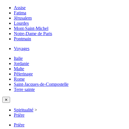
Assise
Fatima
Jérusalem
Lourdes
Mont-Saint-Michel
Notre-Dame de Paris
Pontmain
Voyages
Italie
Jordanie
Malte
Pèlerinage
Rome
Saint-Jacques-de-Compostelle
Terre sainte
✕
Spiritualité
>
Prière
Prière