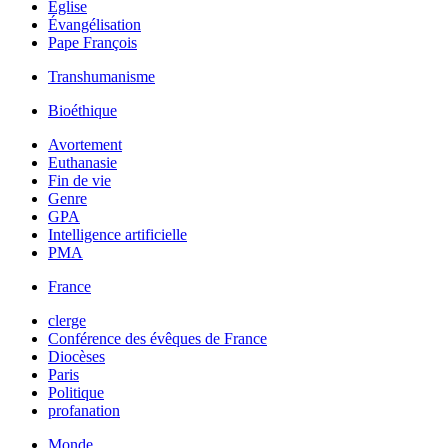
Église
Évangélisation
Pape François
Transhumanisme
Bioéthique
Avortement
Euthanasie
Fin de vie
Genre
GPA
Intelligence artificielle
PMA
France
clerge
Conférence des évêques de France
Diocèses
Paris
Politique
profanation
Monde