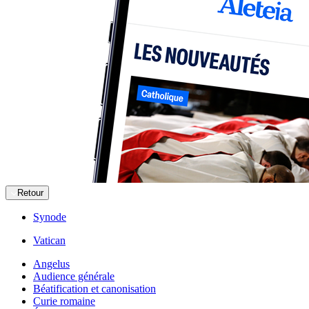
Retour
Synode
Vatican
Angelus
Audience générale
Béatification et canonisation
Curie romaine