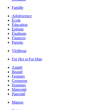
Famille
Adolescence
École
Éducation
Enfants
Étudiants
Finances
Parents
Vieillesse
For Her et For Him
Amitié
Beauté
Femmes
Grossesse
Hommes
Maternité
Paternité
Maison