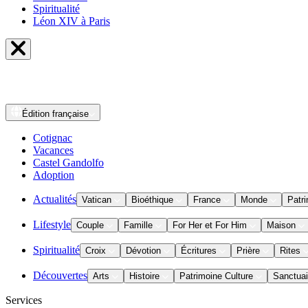
Spiritualité
Léon XIV à Paris
Édition
française
Cotignac
Vacances
Castel Gandolfo
Adoption
Actualités
Vatican
Bioéthique
France
Monde
Patri
Lifestyle
Couple
Famille
For Her et For Him
Maison
Spiritualité
Croix
Dévotion
Écritures
Prière
Rites
Découvertes
Arts
Histoire
Patrimoine Culture
Sanctuai
Services