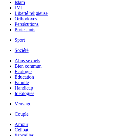
Islam
JMJ
Liberté religieuse
Orthodoxes
Persécutions
Protestants
Sport
Société
Abus sexuels
Bien commun
Écologie
Éducation
Famille
Handicap
Idéologies
Veuvage
Couple
Amour
Célibat
fiancailles