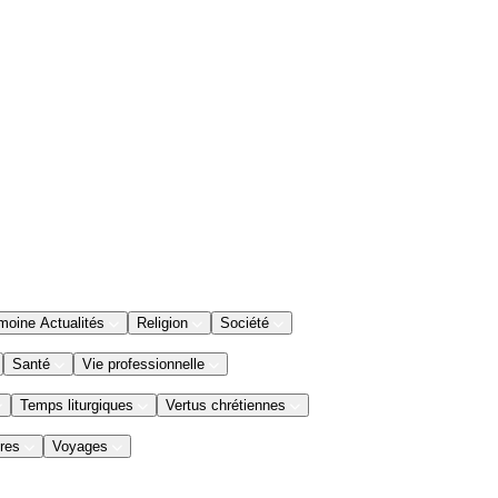
moine Actualités
Religion
Société
Santé
Vie professionnelle
Temps liturgiques
Vertus chrétiennes
res
Voyages