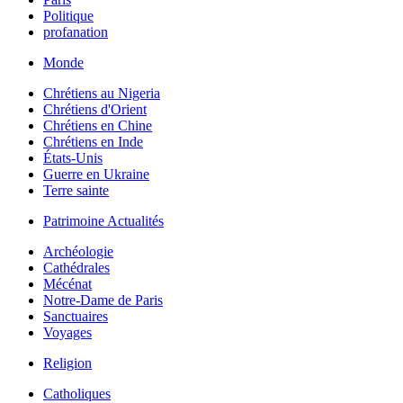
Politique
profanation
Monde
Chrétiens au Nigeria
Chrétiens d'Orient
Chrétiens en Chine
Chrétiens en Inde
États-Unis
Guerre en Ukraine
Terre sainte
Patrimoine Actualités
Archéologie
Cathédrales
Mécénat
Notre-Dame de Paris
Sanctuaires
Voyages
Religion
Catholiques