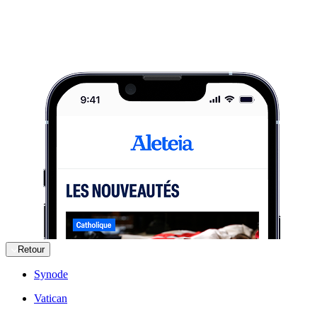
Retour
Synode
Vatican