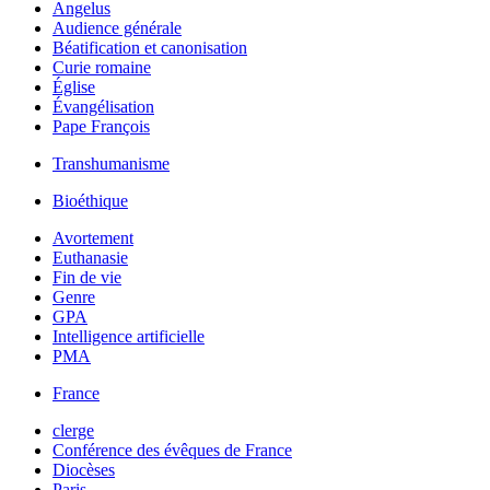
Angelus
Audience générale
Béatification et canonisation
Curie romaine
Église
Évangélisation
Pape François
Transhumanisme
Bioéthique
Avortement
Euthanasie
Fin de vie
Genre
GPA
Intelligence artificielle
PMA
France
clerge
Conférence des évêques de France
Diocèses
Paris