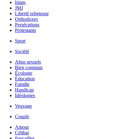
Islam
JMJ
Liberté religieuse
Orthodoxes
Persécutions
Protestants
Sport
Société
Abus sexuels
Bien commun
Écologie
Éducation
Famille
Handicap
Idéologies
Veuvage
Couple
Amour
Célibat
fiancailles