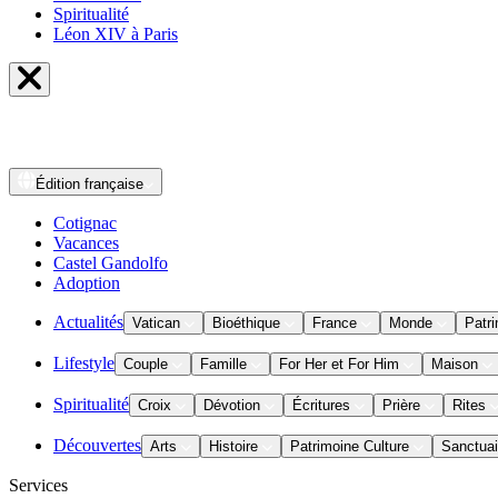
Spiritualité
Léon XIV à Paris
Édition
française
Cotignac
Vacances
Castel Gandolfo
Adoption
Actualités
Vatican
Bioéthique
France
Monde
Patri
Lifestyle
Couple
Famille
For Her et For Him
Maison
Spiritualité
Croix
Dévotion
Écritures
Prière
Rites
Découvertes
Arts
Histoire
Patrimoine Culture
Sanctuai
Services