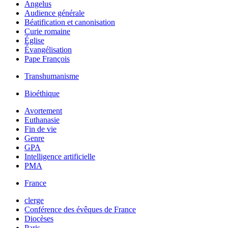
Angelus
Audience générale
Béatification et canonisation
Curie romaine
Église
Évangélisation
Pape François
Transhumanisme
Bioéthique
Avortement
Euthanasie
Fin de vie
Genre
GPA
Intelligence artificielle
PMA
France
clerge
Conférence des évêques de France
Diocèses
Paris