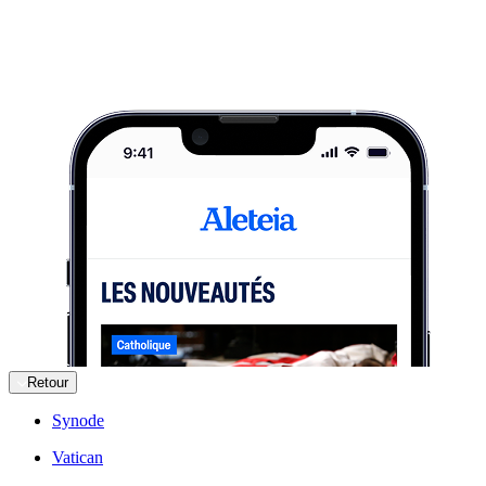
Retour
Synode
Vatican