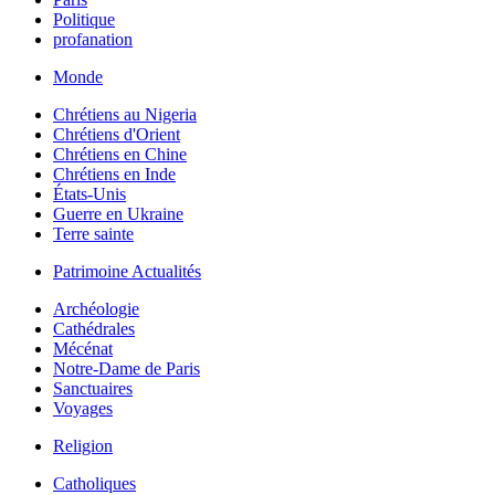
Politique
profanation
Monde
Chrétiens au Nigeria
Chrétiens d'Orient
Chrétiens en Chine
Chrétiens en Inde
États-Unis
Guerre en Ukraine
Terre sainte
Patrimoine Actualités
Archéologie
Cathédrales
Mécénat
Notre-Dame de Paris
Sanctuaires
Voyages
Religion
Catholiques