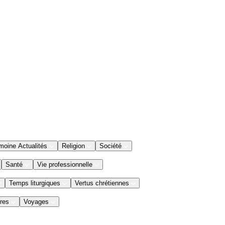
moine Actualités
Religion
Société
Santé
Vie professionnelle
Temps liturgiques
Vertus chrétiennes
res
Voyages