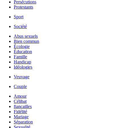
Persécutions
Protestants
Sport
Société
Abus sexuels
Bien commun
Écologie
Éducation
Famille
Handicap
Idéologies
Veuvage
Couple
Amour
Célibat
fiancailles
Fidélité
Mariage
Séparation
Sexualité