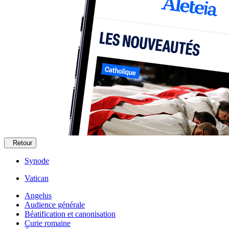
Retour
Synode
Vatican
Angelus
Audience générale
Béatification et canonisation
Curie romaine