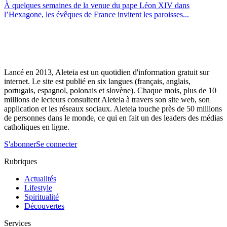
À quelques semaines de la venue du pape Léon XIV dans
l’Hexagone, les évêques de France invitent les paroisses...
Lancé en 2013, Aleteia est un quotidien d'information gratuit sur
internet. Le site est publié en six langues (français, anglais,
portugais, espagnol, polonais et slovène). Chaque mois, plus de 10
millions de lecteurs consultent Aleteia à travers son site web, son
application et les réseaux sociaux. Aleteia touche près de 50 millions
de personnes dans le monde, ce qui en fait un des leaders des médias
catholiques en ligne.
S'abonner
Se connecter
Rubriques
Actualités
Lifestyle
Spiritualité
Découvertes
Services