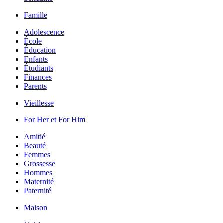
Famille
Adolescence
École
Éducation
Enfants
Étudiants
Finances
Parents
Vieillesse
For Her et For Him
Amitié
Beauté
Femmes
Grossesse
Hommes
Maternité
Paternité
Maison