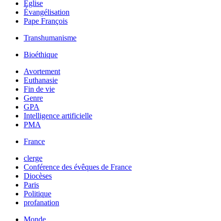
Église
Évangélisation
Pape François
Transhumanisme
Bioéthique
Avortement
Euthanasie
Fin de vie
Genre
GPA
Intelligence artificielle
PMA
France
clerge
Conférence des évêques de France
Diocèses
Paris
Politique
profanation
Monde