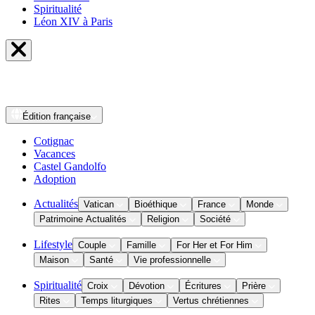
Spiritualité
Léon XIV à Paris
Édition
française
Cotignac
Vacances
Castel Gandolfo
Adoption
Actualités
Vatican
Bioéthique
France
Monde
Patrimoine Actualités
Religion
Société
Lifestyle
Couple
Famille
For Her et For Him
Maison
Santé
Vie professionnelle
Spiritualité
Croix
Dévotion
Écritures
Prière
Rites
Temps liturgiques
Vertus chrétiennes