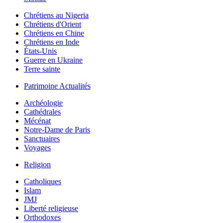
Chrétiens au Nigeria
Chrétiens d'Orient
Chrétiens en Chine
Chrétiens en Inde
États-Unis
Guerre en Ukraine
Terre sainte
Patrimoine Actualités
Archéologie
Cathédrales
Mécénat
Notre-Dame de Paris
Sanctuaires
Voyages
Religion
Catholiques
Islam
JMJ
Liberté religieuse
Orthodoxes