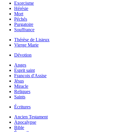
Exorcisme
Hérésie
Mort
Péchés
Purgatoire
Souffrance
Thérèse de Lisieux
Vierge Marie
Dévotion
Anges
Esprit saint
François d'Assise
Jésus
Miracle
Reliques
Saints
Écritures
Ancien Testament
Apocalypse
Bible