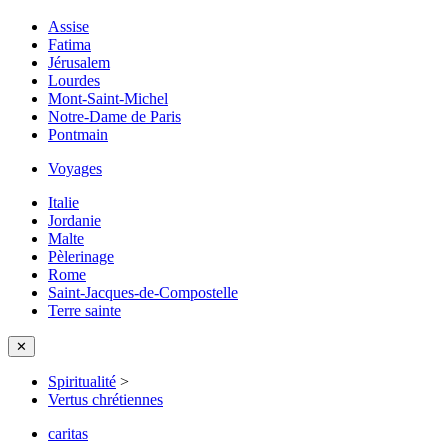
Assise
Fatima
Jérusalem
Lourdes
Mont-Saint-Michel
Notre-Dame de Paris
Pontmain
Voyages
Italie
Jordanie
Malte
Pèlerinage
Rome
Saint-Jacques-de-Compostelle
Terre sainte
✕
Spiritualité
>
Vertus chrétiennes
caritas