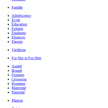
Famille
Adolescence
École
Éducation
Enfants
Étudiants
Finances
Parents
Vieillesse
For Her et For Him
Amitié
Beauté
Femmes
Grossesse
Hommes
Maternité
Paternité
Maison