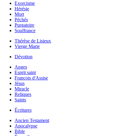
Exorcisme
Hérésie
Mort
Péchés
Purgatoire
Souffrance
Thérèse de Lisieux
Vierge Marie
Dévotion
Anges
Esprit saint
François d'Assise
Jésus
Miracle
Reliques
Saints
Écritures
Ancien Testament
Apocalypse
Bible