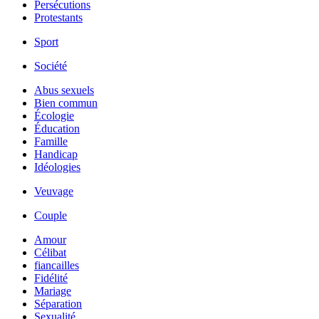
Persécutions
Protestants
Sport
Société
Abus sexuels
Bien commun
Écologie
Éducation
Famille
Handicap
Idéologies
Veuvage
Couple
Amour
Célibat
fiancailles
Fidélité
Mariage
Séparation
Sexualité