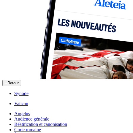
Retour
Synode
Vatican
Angelus
Audience générale
Béatification et canonisation
Curie romaine