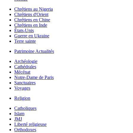
Chrétiens au Nigeria
Chrétiens d'Orient
Chrétiens en Chine
Chrétiens en Inde
États-Unis
Guerre en Ukraine
Terre sainte
Patrimoine Actualités
Archéologie
Cathédrales
Mécénat
Notre-Dame de Paris
Sanctuaires
Voyages
Religion
Catholiques
Islam
JMJ
Liberté religieuse
Orthodoxes