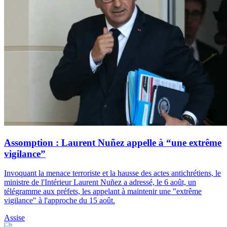
Assomption : Laurent Nuñez appelle à “une extrême
vigilance”
Invoquant la menace terroriste et la hausse des actes antichrétiens, le
ministre de l'Intérieur Laurent Nuñez a adressé, le 6 août, un
télégramme aux préfets, les appelant à maintenir une "extrême
vigilance" à l'approche du 15 août.
Assise