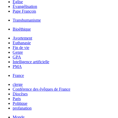
Église
Évangélisation
Pape François
Transhumanisme
Bioéthique
Avortement
Euthanasie
Fin de vie
Genre
GPA
Intelligence artificielle
PMA
France
clerge
Conférence des évêques de France
Diocèses
Paris
Politique
profanation
Monde