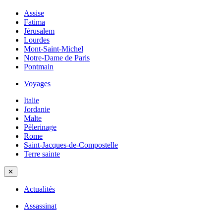
Assise
Fatima
Jérusalem
Lourdes
Mont-Saint-Michel
Notre-Dame de Paris
Pontmain
Voyages
Italie
Jordanie
Malte
Pèlerinage
Rome
Saint-Jacques-de-Compostelle
Terre sainte
✕
Actualités
Assassinat