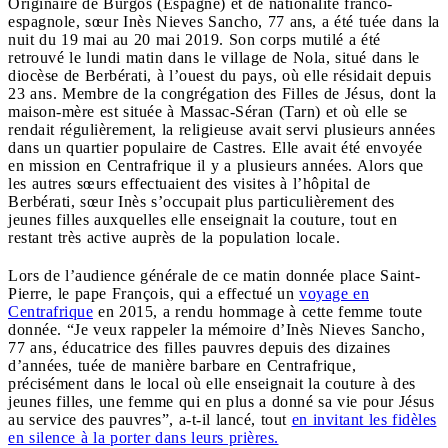
Originaire de Burgos (Espagne) et de nationalité franco-
espagnole, sœur Inès Nieves Sancho, 77 ans, a été tuée dans la
nuit du 19 mai au 20 mai 2019. Son corps mutilé a été
retrouvé le lundi matin dans le village de Nola, situé dans le
diocèse de Berbérati, à l’ouest du pays, où elle résidait depuis
23 ans. Membre de la congrégation des Filles de Jésus, dont la
maison-mère est située à Massac-Séran (Tarn) et où elle se
rendait régulièrement, la religieuse avait servi plusieurs années
dans un quartier populaire de Castres. Elle avait été envoyée
en mission en Centrafrique il y a plusieurs années. Alors que
les autres sœurs effectuaient des visites à l’hôpital de
Berbérati, sœur Inès s’occupait plus particulièrement des
jeunes filles auxquelles elle enseignait la couture, tout en
restant très active auprès de la population locale.
Lors de l’audience générale de ce matin donnée place Saint-
Pierre, le pape François, qui a effectué un
voyage en
Centrafrique
en 2015, a rendu hommage à cette femme toute
donnée. “Je veux rappeler la mémoire d’Inès Nieves Sancho,
77 ans, éducatrice des filles pauvres depuis des dizaines
d’années, tuée de manière barbare en Centrafrique,
précisément dans le local où elle enseignait la couture à des
jeunes filles, une femme qui en plus a donné sa vie pour Jésus
au service des pauvres”, a-t-il lancé, tout
en invitant les fidèles
en silence à la porter dans leurs prières.