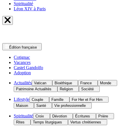
Spiritualité
Léon XIV à Paris
Édition
française
Cotignac
Vacances
Castel Gandolfo
Adoption
Actualités
Vatican
Bioéthique
France
Monde
Patrimoine Actualités
Religion
Société
Lifestyle
Couple
Famille
For Her et For Him
Maison
Santé
Vie professionnelle
Spiritualité
Croix
Dévotion
Écritures
Prière
Rites
Temps liturgiques
Vertus chrétiennes