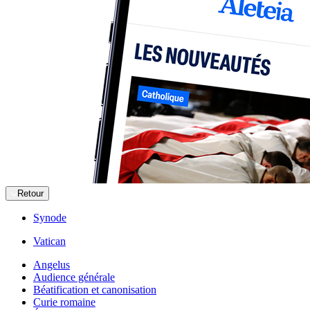
Retour
Synode
Vatican
Angelus
Audience générale
Béatification et canonisation
Curie romaine