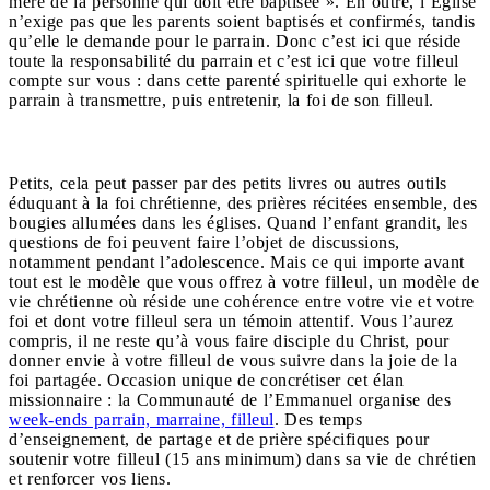
mère de la personne qui doit être baptisée ». En outre, l’Eglise
n’exige pas que les parents soient baptisés et confirmés, tandis
qu’elle le demande pour le parrain. Donc c’est ici que réside
toute la responsabilité du parrain et c’est ici que votre filleul
compte sur vous : dans cette parenté spirituelle qui exhorte le
parrain à transmettre, puis entretenir, la foi de son filleul.
Petits, cela peut passer par des petits livres ou autres outils
éduquant à la foi chrétienne, des prières récitées ensemble, des
bougies allumées dans les églises. Quand l’enfant grandit, les
questions de foi peuvent faire l’objet de discussions,
notamment pendant l’adolescence. Mais ce qui importe avant
tout est le modèle que vous offrez à votre filleul, un modèle de
vie chrétienne où réside une cohérence entre votre vie et votre
foi et dont votre filleul sera un témoin attentif. Vous l’aurez
compris, il ne reste qu’à vous faire disciple du Christ, pour
donner envie à votre filleul de vous suivre dans la joie de la
foi partagée. Occasion unique de concrétiser cet élan
missionnaire : la Communauté de l’Emmanuel organise des
week-ends parrain, marraine, filleul
. Des temps
d’enseignement, de partage et de prière spécifiques pour
soutenir votre filleul (15 ans minimum) dans sa vie de chrétien
et renforcer vos liens.