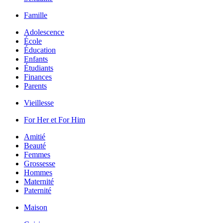
Famille
Adolescence
École
Éducation
Enfants
Étudiants
Finances
Parents
Vieillesse
For Her et For Him
Amitié
Beauté
Femmes
Grossesse
Hommes
Maternité
Paternité
Maison