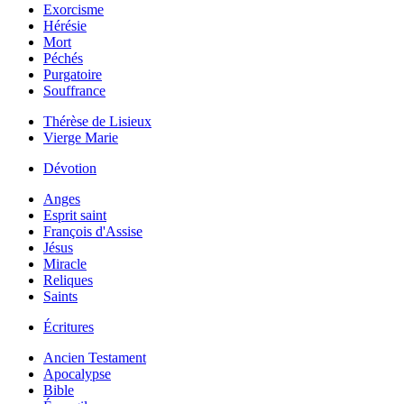
Exorcisme
Hérésie
Mort
Péchés
Purgatoire
Souffrance
Thérèse de Lisieux
Vierge Marie
Dévotion
Anges
Esprit saint
François d'Assise
Jésus
Miracle
Reliques
Saints
Écritures
Ancien Testament
Apocalypse
Bible