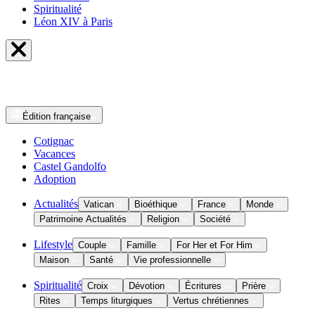
Spiritualité
Léon XIV à Paris
Édition
française
Cotignac
Vacances
Castel Gandolfo
Adoption
Actualités
Vatican
Bioéthique
France
Monde
Patrimoine Actualités
Religion
Société
Lifestyle
Couple
Famille
For Her et For Him
Maison
Santé
Vie professionnelle
Spiritualité
Croix
Dévotion
Écritures
Prière
Rites
Temps liturgiques
Vertus chrétiennes