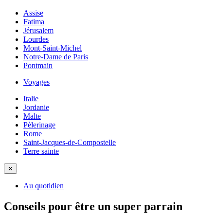
Assise
Fatima
Jérusalem
Lourdes
Mont-Saint-Michel
Notre-Dame de Paris
Pontmain
Voyages
Italie
Jordanie
Malte
Pèlerinage
Rome
Saint-Jacques-de-Compostelle
Terre sainte
✕
Au quotidien
Conseils pour être un super parrain