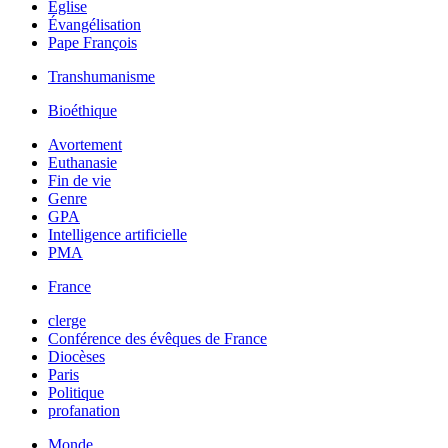
Église
Évangélisation
Pape François
Transhumanisme
Bioéthique
Avortement
Euthanasie
Fin de vie
Genre
GPA
Intelligence artificielle
PMA
France
clerge
Conférence des évêques de France
Diocèses
Paris
Politique
profanation
Monde