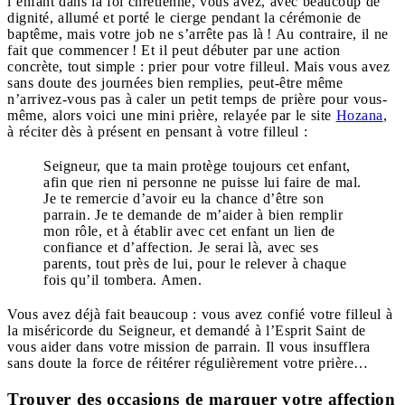
l’enfant dans la foi chrétienne, vous avez, avec beaucoup de
dignité, allumé et porté le cierge pendant la cérémonie de
baptême, mais votre job ne s’arrête pas là ! Au contraire, il ne
fait que commencer ! Et il peut débuter par une action
concrète, tout simple : prier pour votre filleul. Mais vous avez
sans doute des journées bien remplies, peut-être même
n’arrivez-vous pas à caler un petit temps de prière pour vous-
même, alors voici une mini prière, relayée par le site
Hozana
,
à réciter dès à présent en pensant à votre filleul :
Seigneur, que ta main protège toujours cet enfant,
afin que rien ni personne ne puisse lui faire de mal.
Je te remercie d’avoir eu la chance d’être son
parrain. Je te demande de m’aider à bien remplir
mon rôle, et à établir avec cet enfant un lien de
confiance et d’affection. Je serai là, avec ses
parents, tout près de lui, pour le relever à chaque
fois qu’il tombera. Amen.
Vous avez déjà fait beaucoup : vous avez confié votre filleul à
la miséricorde du Seigneur, et demandé à l’Esprit Saint de
vous aider dans votre mission de parrain. Il vous insufflera
sans doute la force de réitérer régulièrement votre prière…
Trouver des occasions de marquer votre affection