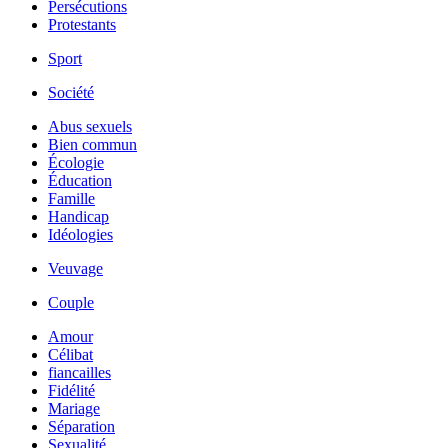
Persécutions
Protestants
Sport
Société
Abus sexuels
Bien commun
Écologie
Éducation
Famille
Handicap
Idéologies
Veuvage
Couple
Amour
Célibat
fiancailles
Fidélité
Mariage
Séparation
Sexualité