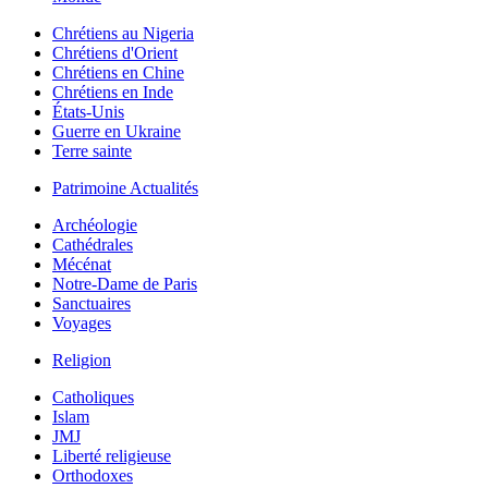
Chrétiens au Nigeria
Chrétiens d'Orient
Chrétiens en Chine
Chrétiens en Inde
États-Unis
Guerre en Ukraine
Terre sainte
Patrimoine Actualités
Archéologie
Cathédrales
Mécénat
Notre-Dame de Paris
Sanctuaires
Voyages
Religion
Catholiques
Islam
JMJ
Liberté religieuse
Orthodoxes