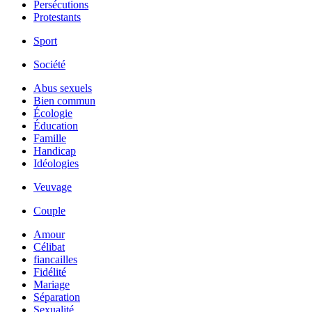
Persécutions
Protestants
Sport
Société
Abus sexuels
Bien commun
Écologie
Éducation
Famille
Handicap
Idéologies
Veuvage
Couple
Amour
Célibat
fiancailles
Fidélité
Mariage
Séparation
Sexualité