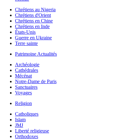
Chrétiens au Nigeria
Chrétiens d'Orient
Chrétiens en Chine
Chrétiens en Inde
États-Unis
Guerre en Ukraine
Terre sainte
Patrimoine Actualités
Archéologie
Cathédrales
Mécénat
Notre-Dame de Paris
Sanctuaires
Voyages
Religion
Catholiques
Islam
JMJ
Liberté religieuse
Orthodoxes