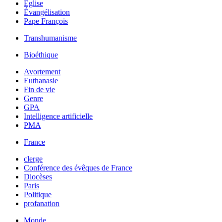
Église
Évangélisation
Pape François
Transhumanisme
Bioéthique
Avortement
Euthanasie
Fin de vie
Genre
GPA
Intelligence artificielle
PMA
France
clerge
Conférence des évêques de France
Diocèses
Paris
Politique
profanation
Monde