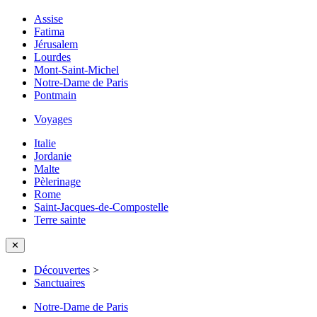
Assise
Fatima
Jérusalem
Lourdes
Mont-Saint-Michel
Notre-Dame de Paris
Pontmain
Voyages
Italie
Jordanie
Malte
Pèlerinage
Rome
Saint-Jacques-de-Compostelle
Terre sainte
✕
Découvertes
>
Sanctuaires
Notre-Dame de Paris