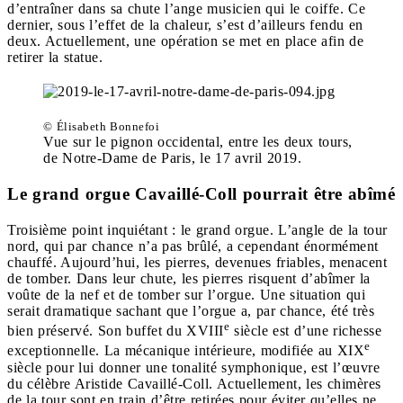
d’entraîner dans sa chute l’ange musicien qui le coiffe. Ce
dernier, sous l’effet de la chaleur, s’est d’ailleurs fendu en
deux. Actuellement, une opération se met en place afin de
retirer la statue.
© Élisabeth Bonnefoi
Vue sur le pignon occidental, entre les deux tours,
de Notre-Dame de Paris, le 17 avril 2019.
Le grand orgue Cavaillé-Coll pourrait être abîmé
Troisième point inquiétant : le grand orgue. L’angle de la tour
nord, qui par chance n’a pas brûlé, a cependant énormément
chauffé. Aujourd’hui, les pierres, devenues friables, menacent
de tomber. Dans leur chute, les pierres risquent d’abîmer la
voûte de la nef et de tomber sur l’orgue. Une situation qui
serait dramatique sachant que l’orgue a, par chance, été très
e
bien préservé. Son buffet du XVIII
siècle est d’une richesse
e
exceptionnelle. La mécanique intérieure, modifiée au XIX
siècle pour lui donner une tonalité symphonique, est l’œuvre
du célèbre Aristide Cavaillé-Coll. Actuellement, les chimères
de la tour sont en train d’être retirées pour éviter qu’elles ne