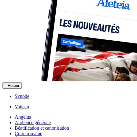
Retour
Synode
Vatican
Angelus
Audience générale
Béatification et canonisation
Curie romaine