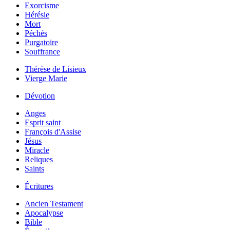
Exorcisme
Hérésie
Mort
Péchés
Purgatoire
Souffrance
Thérèse de Lisieux
Vierge Marie
Dévotion
Anges
Esprit saint
François d'Assise
Jésus
Miracle
Reliques
Saints
Écritures
Ancien Testament
Apocalypse
Bible