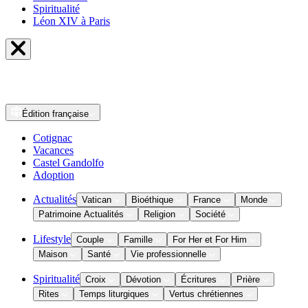
Spiritualité
Léon XIV à Paris
Édition
française
Cotignac
Vacances
Castel Gandolfo
Adoption
Actualités
Vatican
Bioéthique
France
Monde
Patrimoine Actualités
Religion
Société
Lifestyle
Couple
Famille
For Her et For Him
Maison
Santé
Vie professionnelle
Spiritualité
Croix
Dévotion
Écritures
Prière
Rites
Temps liturgiques
Vertus chrétiennes