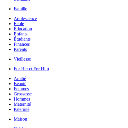
Famille
Adolescence
École
Éducation
Enfants
Étudiants
Finances
Parents
Vieillesse
For Her et For Him
Amitié
Beauté
Femmes
Grossesse
Hommes
Maternité
Paternité
Maison