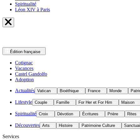
Spiritualité
Léon XIV à Paris
Édition
française
Cotignac
Vacances
Castel Gandolfo
Adoption
Actualités
Vatican
Bioéthique
France
Monde
Patri
Lifestyle
Couple
Famille
For Her et For Him
Maison
Spiritualité
Croix
Dévotion
Écritures
Prière
Rites
Découvertes
Arts
Histoire
Patrimoine Culture
Sanctuai
Services