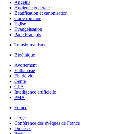
Angelus
Audience générale
Béatification et canonisation
Curie romaine
Église
Évangélisation
Pape François
Transhumanisme
Bioéthique
Avortement
Euthanasie
Fin de vie
Genre
GPA
Intelligence artificielle
PMA
France
clerge
Conférence des évêques de France
Diocèses
Paris