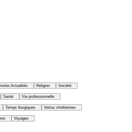
moine Actualités
Religion
Société
Santé
Vie professionnelle
Temps liturgiques
Vertus chrétiennes
res
Voyages