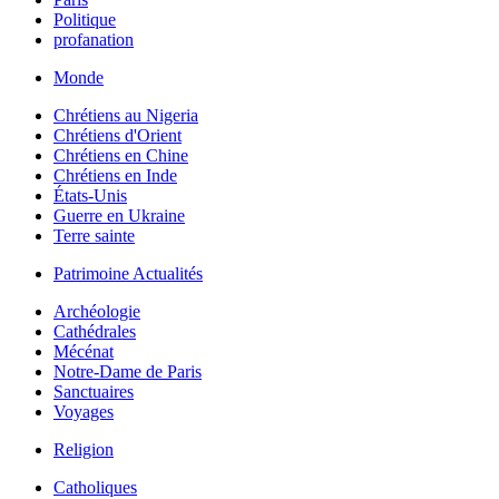
Politique
profanation
Monde
Chrétiens au Nigeria
Chrétiens d'Orient
Chrétiens en Chine
Chrétiens en Inde
États-Unis
Guerre en Ukraine
Terre sainte
Patrimoine Actualités
Archéologie
Cathédrales
Mécénat
Notre-Dame de Paris
Sanctuaires
Voyages
Religion
Catholiques