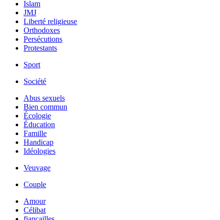
Islam
JMJ
Liberté religieuse
Orthodoxes
Persécutions
Protestants
Sport
Société
Abus sexuels
Bien commun
Écologie
Éducation
Famille
Handicap
Idéologies
Veuvage
Couple
Amour
Célibat
fiancailles