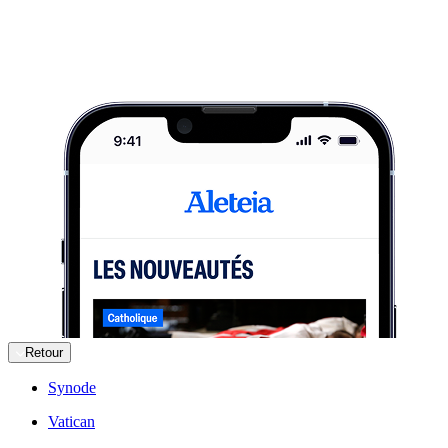
Retour
Synode
Vatican