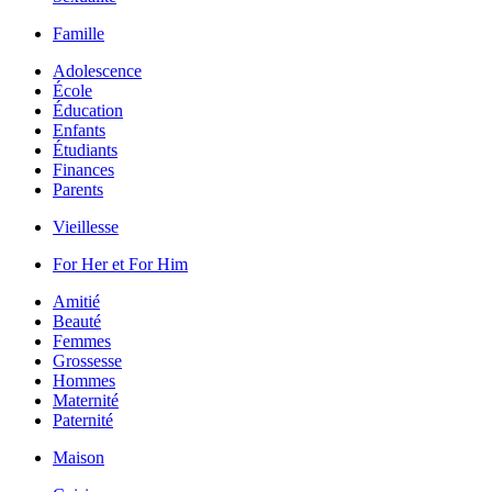
Famille
Adolescence
École
Éducation
Enfants
Étudiants
Finances
Parents
Vieillesse
For Her et For Him
Amitié
Beauté
Femmes
Grossesse
Hommes
Maternité
Paternité
Maison