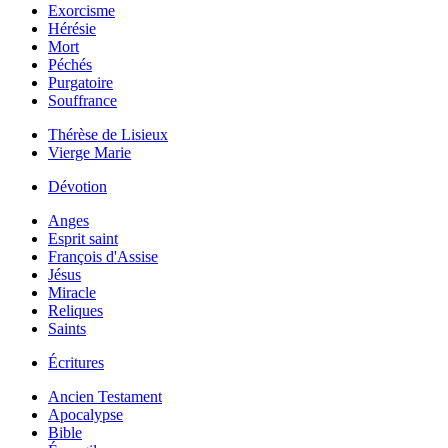
Exorcisme
Hérésie
Mort
Péchés
Purgatoire
Souffrance
Thérèse de Lisieux
Vierge Marie
Dévotion
Anges
Esprit saint
François d'Assise
Jésus
Miracle
Reliques
Saints
Écritures
Ancien Testament
Apocalypse
Bible