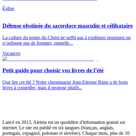
Église
Défense obstinée du sacerdoce masculin et célibataire
La culture du temps du Christ ne suffit pas à expliquer pourquoi on
n’ordonne pas de femmes, rappelle...
Vacances
Petit guide pour choisir vos livres de l’été
Que lire cet été ? Notre chroniqueur Jean-Etienne Rime a de bons
livres à conseiller, mais il propose plutôt...
Lancé en 2013, Aleteia est un quotidien d'information gratuit sur
internet. Le site est publié en six langues (français, anglais,
portugais, espagnol, polonais et slovène). Chaque mois, plus de 10