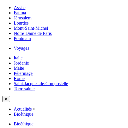
Assise
Fatima
Jérusalem
Lourdes
Mont-Saint-Michel
Notre-Dame de Paris
Pontmain
Voyages
Italie
Jordanie
Malte
Pèlerinage
Rome
Saint-Jacques-de-Compostelle
Terre sainte
✕
Actualités
>
Bioéthique
Bioéthique