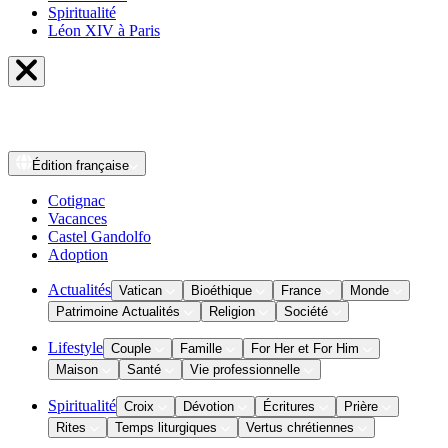
Spiritualité
Léon XIV à Paris
Édition
française
Cotignac
Vacances
Castel Gandolfo
Adoption
Actualités
Vatican
Bioéthique
France
Monde
Patrimoine Actualités
Religion
Société
Lifestyle
Couple
Famille
For Her et For Him
Maison
Santé
Vie professionnelle
Spiritualité
Croix
Dévotion
Écritures
Prière
Rites
Temps liturgiques
Vertus chrétiennes