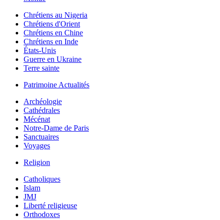
Chrétiens au Nigeria
Chrétiens d'Orient
Chrétiens en Chine
Chrétiens en Inde
États-Unis
Guerre en Ukraine
Terre sainte
Patrimoine Actualités
Archéologie
Cathédrales
Mécénat
Notre-Dame de Paris
Sanctuaires
Voyages
Religion
Catholiques
Islam
JMJ
Liberté religieuse
Orthodoxes