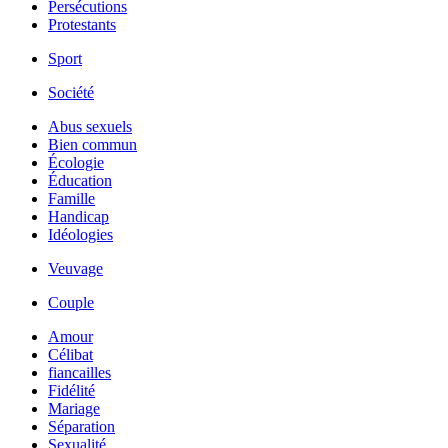
Persécutions
Protestants
Sport
Société
Abus sexuels
Bien commun
Écologie
Éducation
Famille
Handicap
Idéologies
Veuvage
Couple
Amour
Célibat
fiancailles
Fidélité
Mariage
Séparation
Sexualité