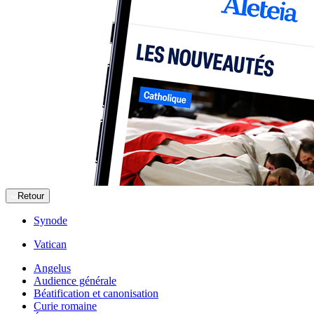
Retour
Synode
Vatican
Angelus
Audience générale
Béatification et canonisation
Curie romaine