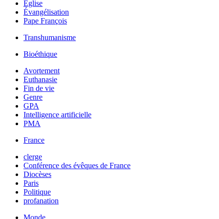
Église
Évangélisation
Pape François
Transhumanisme
Bioéthique
Avortement
Euthanasie
Fin de vie
Genre
GPA
Intelligence artificielle
PMA
France
clerge
Conférence des évêques de France
Diocèses
Paris
Politique
profanation
Monde