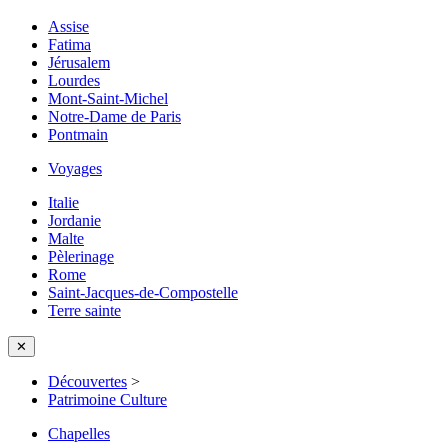
Assise
Fatima
Jérusalem
Lourdes
Mont-Saint-Michel
Notre-Dame de Paris
Pontmain
Voyages
Italie
Jordanie
Malte
Pèlerinage
Rome
Saint-Jacques-de-Compostelle
Terre sainte
✕
Découvertes
>
Patrimoine Culture
Chapelles