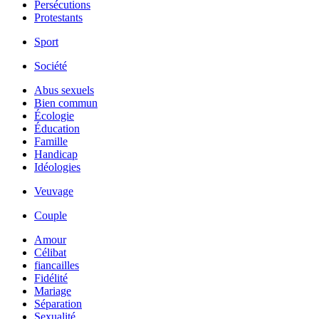
Persécutions
Protestants
Sport
Société
Abus sexuels
Bien commun
Écologie
Éducation
Famille
Handicap
Idéologies
Veuvage
Couple
Amour
Célibat
fiancailles
Fidélité
Mariage
Séparation
Sexualité