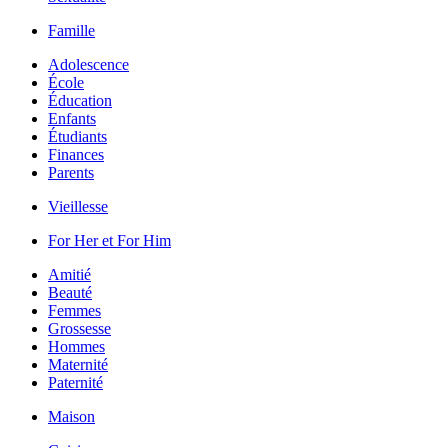
Famille
Adolescence
École
Éducation
Enfants
Étudiants
Finances
Parents
Vieillesse
For Her et For Him
Amitié
Beauté
Femmes
Grossesse
Hommes
Maternité
Paternité
Maison