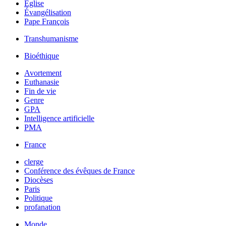
Église
Évangélisation
Pape François
Transhumanisme
Bioéthique
Avortement
Euthanasie
Fin de vie
Genre
GPA
Intelligence artificielle
PMA
France
clerge
Conférence des évêques de France
Diocèses
Paris
Politique
profanation
Monde