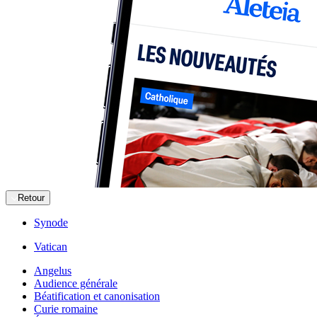
Retour
Synode
Vatican
Angelus
Audience générale
Béatification et canonisation
Curie romaine