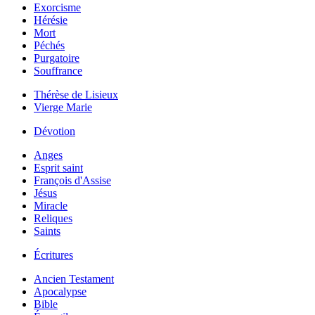
Exorcisme
Hérésie
Mort
Péchés
Purgatoire
Souffrance
Thérèse de Lisieux
Vierge Marie
Dévotion
Anges
Esprit saint
François d'Assise
Jésus
Miracle
Reliques
Saints
Écritures
Ancien Testament
Apocalypse
Bible