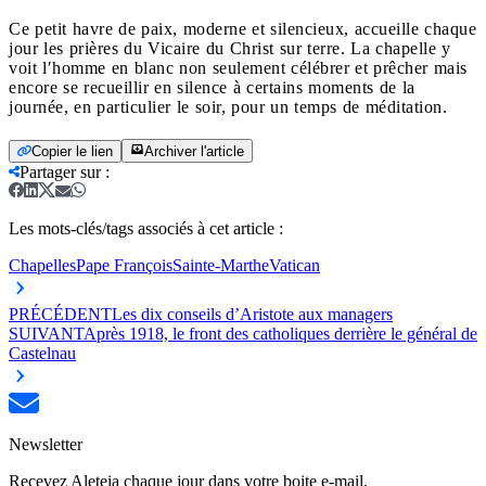
Ce petit havre de paix, moderne et silencieux, accueille chaque
jour les prières du Vicaire du Christ sur terre. La chapelle y
voit l′homme en blanc non seulement célébrer et prêcher mais
encore se recueillir en silence à certains moments de la
journée, en particulier le soir, pour un temps de méditation.
Copier le lien
Archiver l'article
Partager sur
:
Les mots-clés/tags associés à cet article :
Chapelles
Pape François
Sainte-Marthe
Vatican
PRÉCÉDENT
Les dix conseils d’Aristote aux managers
SUIVANT
Après 1918, le front des catholiques derrière le général de
Castelnau
Newsletter
Recevez Aleteia chaque jour dans votre boite e-mail.