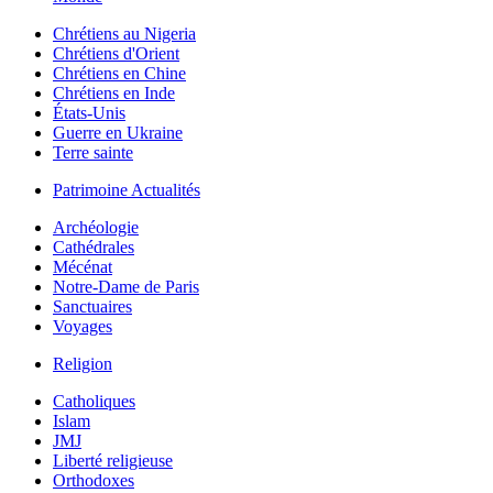
Chrétiens au Nigeria
Chrétiens d'Orient
Chrétiens en Chine
Chrétiens en Inde
États-Unis
Guerre en Ukraine
Terre sainte
Patrimoine Actualités
Archéologie
Cathédrales
Mécénat
Notre-Dame de Paris
Sanctuaires
Voyages
Religion
Catholiques
Islam
JMJ
Liberté religieuse
Orthodoxes