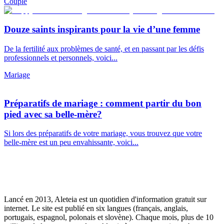
Couple
Douze saints inspirants pour la vie d’une femme
De la fertilité aux problèmes de santé, et en passant par les défis
professionnels et personnels, voici...
Mariage
Préparatifs de mariage : comment partir du bon
pied avec sa belle-mère?
Si lors des préparatifs de votre mariage, vous trouvez que votre
belle-mère est un peu envahissante, voici...
Lancé en 2013, Aleteia est un quotidien d'information gratuit sur
internet. Le site est publié en six langues (français, anglais,
portugais, espagnol, polonais et slovène). Chaque mois, plus de 10