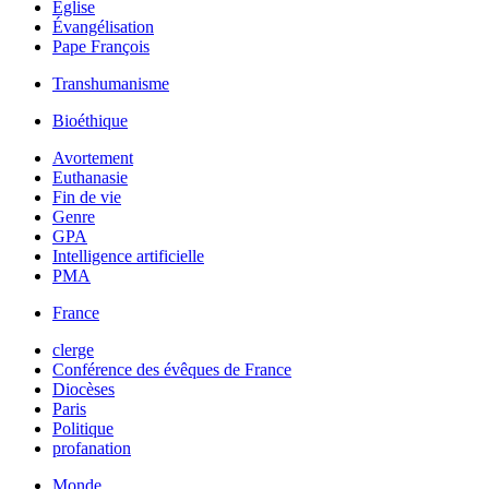
Église
Évangélisation
Pape François
Transhumanisme
Bioéthique
Avortement
Euthanasie
Fin de vie
Genre
GPA
Intelligence artificielle
PMA
France
clerge
Conférence des évêques de France
Diocèses
Paris
Politique
profanation
Monde