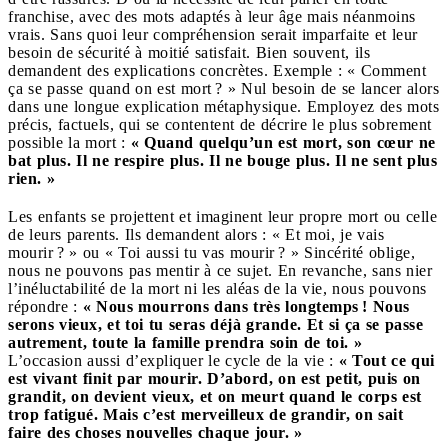
franchise, avec des mots adaptés à leur âge mais néanmoins
vrais. Sans quoi leur compréhension serait imparfaite et leur
besoin de sécurité à moitié satisfait. Bien souvent, ils
demandent des explications concrètes. Exemple : « Comment
ça se passe quand on est mort ? » Nul besoin de se lancer alors
dans une longue explication métaphysique. Employez des mots
précis, factuels, qui se contentent de décrire le plus sobrement
possible la mort :
« Quand quelqu’un est mort, son cœur ne
bat plus. Il ne respire plus. Il ne bouge plus. Il ne sent plus
rien. »
Les enfants se projettent et imaginent leur propre mort ou celle
de leurs parents. Ils demandent alors : « Et moi, je vais
mourir ? » ou « Toi aussi tu vas mourir ? » Sincérité oblige,
nous ne pouvons pas mentir à ce sujet. En revanche, sans nier
l’inéluctabilité de la mort ni les aléas de la vie, nous pouvons
répondre :
« Nous mourrons dans très longtemps ! Nous
serons vieux, et toi tu seras déjà grande. Et si ça se passe
autrement, toute la famille prendra soin de toi. »
L’occasion aussi d’expliquer le cycle de la vie :
« Tout ce qui
est vivant finit par mourir. D’abord, on est petit, puis on
grandit, on devient vieux, et on meurt quand le corps est
trop fatigué. Mais c’est merveilleux de grandir, on sait
faire des choses nouvelles chaque jour. »