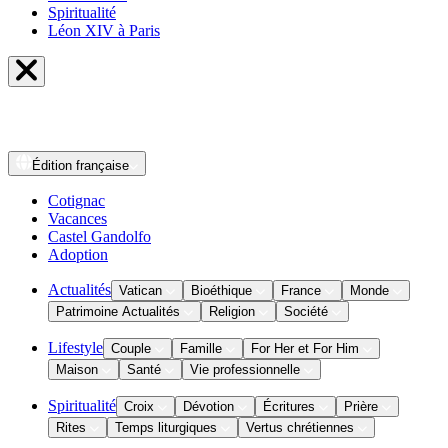
Spiritualité
Léon XIV à Paris
Édition
française
Cotignac
Vacances
Castel Gandolfo
Adoption
Actualités
Vatican
Bioéthique
France
Monde
Patrimoine Actualités
Religion
Société
Lifestyle
Couple
Famille
For Her et For Him
Maison
Santé
Vie professionnelle
Spiritualité
Croix
Dévotion
Écritures
Prière
Rites
Temps liturgiques
Vertus chrétiennes