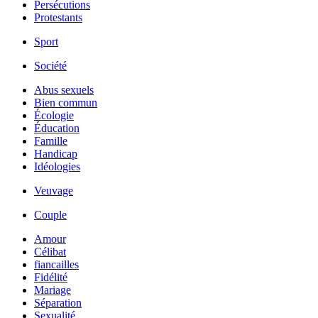
Persécutions
Protestants
Sport
Société
Abus sexuels
Bien commun
Écologie
Éducation
Famille
Handicap
Idéologies
Veuvage
Couple
Amour
Célibat
fiancailles
Fidélité
Mariage
Séparation
Sexualité