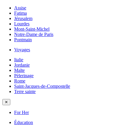
Assise
Fatima
Jérusalem
Lourdes
Mont-Saint-Michel
Notre-Dame de Paris
Pontmain
Voyages
Italie
Jordanie
Malte
Pèlerinage
Rome
Saint-Jacques-de-Compostelle
Terre sainte
✕
For Her
Éducation