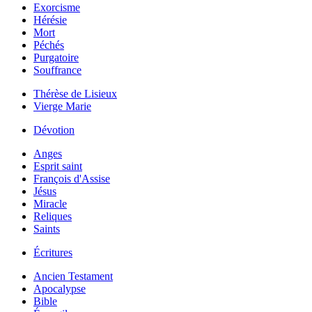
Exorcisme
Hérésie
Mort
Péchés
Purgatoire
Souffrance
Thérèse de Lisieux
Vierge Marie
Dévotion
Anges
Esprit saint
François d'Assise
Jésus
Miracle
Reliques
Saints
Écritures
Ancien Testament
Apocalypse
Bible