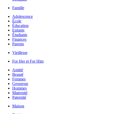
Famille
Adolescence
École
Éducation
Enfants
Étudiants
Finances
Parents
Vieillesse
For Her et For Him
Amitié
Beauté
Femmes
Grossesse
Hommes
Maternité
Paternité
Maison