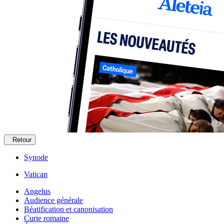
Retour
Synode
Vatican
Angelus
Audience générale
Béatification et canonisation
Curie romaine