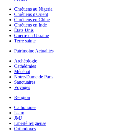
Chrétiens au Nigeria
Chrétiens d'Orient
Chrétiens en Chine
Chrétiens en Inde
États-Unis
Guerre en Ukraine
Terre sainte
Patrimoine Actualités
Archéologie
Cathédrales
Mécénat
Notre-Dame de Paris
Sanctuaires
Voyages
Religion
Catholiques
Islam
JMJ
Liberté religieuse
Orthodoxes