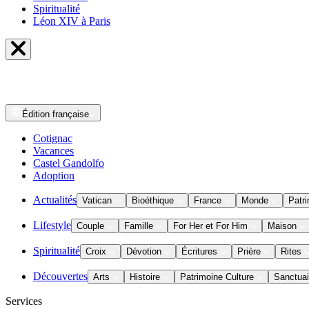
Spiritualité
Léon XIV à Paris
Édition
française
Cotignac
Vacances
Castel Gandolfo
Adoption
Actualités
Vatican
Bioéthique
France
Monde
Patri
Lifestyle
Couple
Famille
For Her et For Him
Maison
Spiritualité
Croix
Dévotion
Écritures
Prière
Rites
Découvertes
Arts
Histoire
Patrimoine Culture
Sanctuai
Services