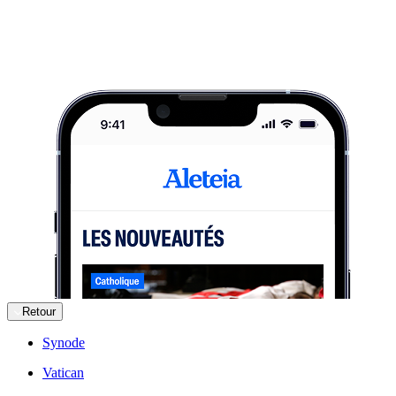
Retour
Synode
Vatican