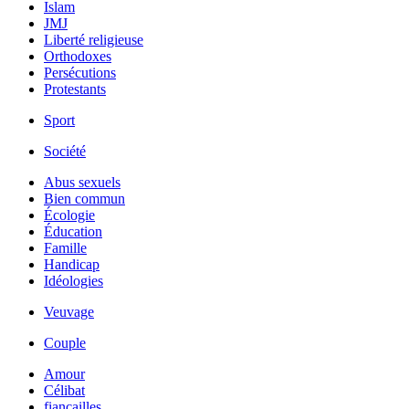
Islam
JMJ
Liberté religieuse
Orthodoxes
Persécutions
Protestants
Sport
Société
Abus sexuels
Bien commun
Écologie
Éducation
Famille
Handicap
Idéologies
Veuvage
Couple
Amour
Célibat
fiancailles