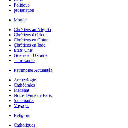
Politique
profanation
Monde
Chrétiens au Nigeria
Chrétiens d'Orient
Chrétiens en Chine
Chrétiens en Inde
États-Unis
Guerre en Ukraine
Terre sainte
Patrimoine Actualités
Archéologie
Cathédrales
Mécénat
Notre-Dame de Paris
Sanctuaires
Voyages
Religion
Catholiques