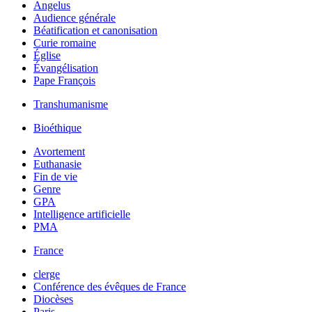
Angelus
Audience générale
Béatification et canonisation
Curie romaine
Église
Évangélisation
Pape François
Transhumanisme
Bioéthique
Avortement
Euthanasie
Fin de vie
Genre
GPA
Intelligence artificielle
PMA
France
clerge
Conférence des évêques de France
Diocèses
Paris