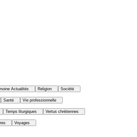
moine Actualités
Religion
Société
Santé
Vie professionnelle
Temps liturgiques
Vertus chrétiennes
res
Voyages