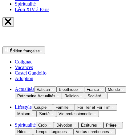
Spiritualité
Léon XIV à Paris
Édition
française
Cotignac
Vacances
Castel Gandolfo
Adoption
Actualités
Vatican
Bioéthique
France
Monde
Patrimoine Actualités
Religion
Société
Lifestyle
Couple
Famille
For Her et For Him
Maison
Santé
Vie professionnelle
Spiritualité
Croix
Dévotion
Écritures
Prière
Rites
Temps liturgiques
Vertus chrétiennes