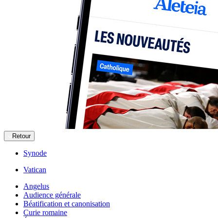
Retour
Synode
Vatican
Angelus
Audience générale
Béatification et canonisation
Curie romaine