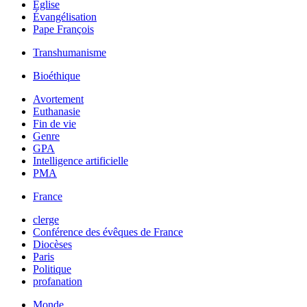
Église
Évangélisation
Pape François
Transhumanisme
Bioéthique
Avortement
Euthanasie
Fin de vie
Genre
GPA
Intelligence artificielle
PMA
France
clerge
Conférence des évêques de France
Diocèses
Paris
Politique
profanation
Monde