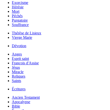
Exorcisme
Hérésie
Mort
Péchés
Purgatoire
Souffrance
Thérèse de Lisieux
Vierge Marie
Dévotion
Anges
Esprit saint
François d'Assise
Jésus
Miracle
Reliques
Saints
Écritures
Ancien Testament
Apocalypse
Bible