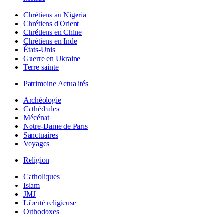
Chrétiens au Nigeria
Chrétiens d'Orient
Chrétiens en Chine
Chrétiens en Inde
États-Unis
Guerre en Ukraine
Terre sainte
Patrimoine Actualités
Archéologie
Cathédrales
Mécénat
Notre-Dame de Paris
Sanctuaires
Voyages
Religion
Catholiques
Islam
JMJ
Liberté religieuse
Orthodoxes