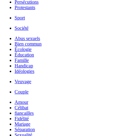
Persécutions
Protestants
Sport
Société
Abus sexuels
Bien commun
Écologie
Éducation
Famille
Handicap
Idéologies
Veuvage
Couple
Amour
Célibat
fiancailles
Fidélité
Mariage
Séparation
Sexualité