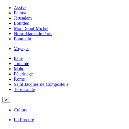
Assise
Fatima
Jérusalem
Lourdes
Mont-Saint-Michel
Notre-Dame de Paris
Pontmain
Voyages
Italie
Jordanie
Malte
Pèlerinage
Rome
Saint-Jacques-de-Compostelle
Terre sainte
✕
Culture
La Procure