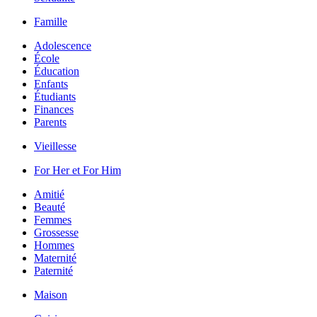
Famille
Adolescence
École
Éducation
Enfants
Étudiants
Finances
Parents
Vieillesse
For Her et For Him
Amitié
Beauté
Femmes
Grossesse
Hommes
Maternité
Paternité
Maison