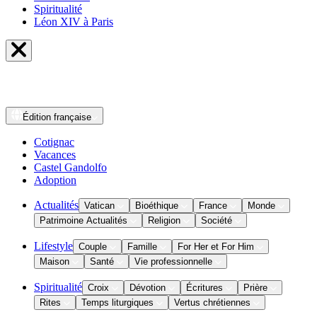
Spiritualité
Léon XIV à Paris
Édition
française
Cotignac
Vacances
Castel Gandolfo
Adoption
Actualités
Vatican
Bioéthique
France
Monde
Patrimoine Actualités
Religion
Société
Lifestyle
Couple
Famille
For Her et For Him
Maison
Santé
Vie professionnelle
Spiritualité
Croix
Dévotion
Écritures
Prière
Rites
Temps liturgiques
Vertus chrétiennes