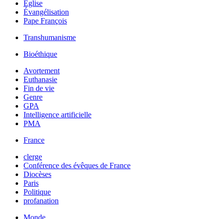
Église
Évangélisation
Pape François
Transhumanisme
Bioéthique
Avortement
Euthanasie
Fin de vie
Genre
GPA
Intelligence artificielle
PMA
France
clerge
Conférence des évêques de France
Diocèses
Paris
Politique
profanation
Monde