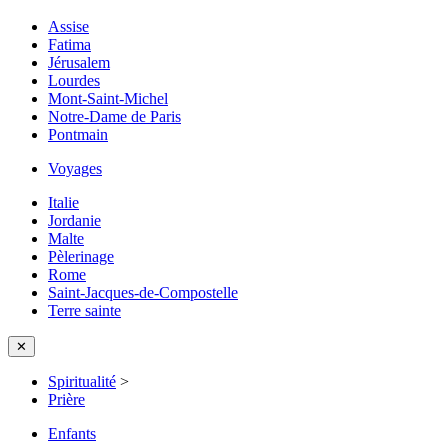
Assise
Fatima
Jérusalem
Lourdes
Mont-Saint-Michel
Notre-Dame de Paris
Pontmain
Voyages
Italie
Jordanie
Malte
Pèlerinage
Rome
Saint-Jacques-de-Compostelle
Terre sainte
✕
Spiritualité
>
Prière
Enfants