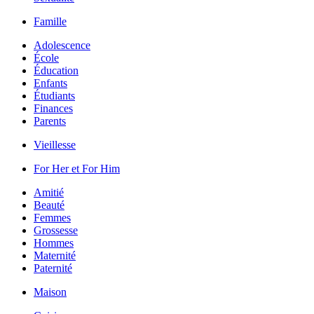
Famille
Adolescence
École
Éducation
Enfants
Étudiants
Finances
Parents
Vieillesse
For Her et For Him
Amitié
Beauté
Femmes
Grossesse
Hommes
Maternité
Paternité
Maison