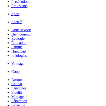
Persécutions
Protestants
Sport
Société
Abus sexuels
Bien commun
Écologie
Éducation
Famille
Handicap
Idéologies
Veuvage
Couple
Amour
Célibat
fiancailles
Fidélité
Mariage
Séparation
Sexualité