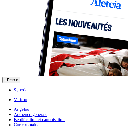
Retour
Synode
Vatican
Angelus
Audience générale
Béatification et canonisation
Curie romaine