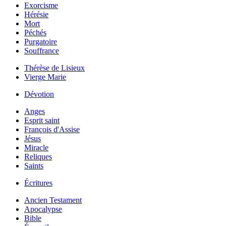
Exorcisme
Hérésie
Mort
Péchés
Purgatoire
Souffrance
Thérèse de Lisieux
Vierge Marie
Dévotion
Anges
Esprit saint
François d'Assise
Jésus
Miracle
Reliques
Saints
Écritures
Ancien Testament
Apocalypse
Bible