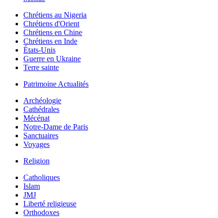
Chrétiens au Nigeria
Chrétiens d'Orient
Chrétiens en Chine
Chrétiens en Inde
États-Unis
Guerre en Ukraine
Terre sainte
Patrimoine Actualités
Archéologie
Cathédrales
Mécénat
Notre-Dame de Paris
Sanctuaires
Voyages
Religion
Catholiques
Islam
JMJ
Liberté religieuse
Orthodoxes