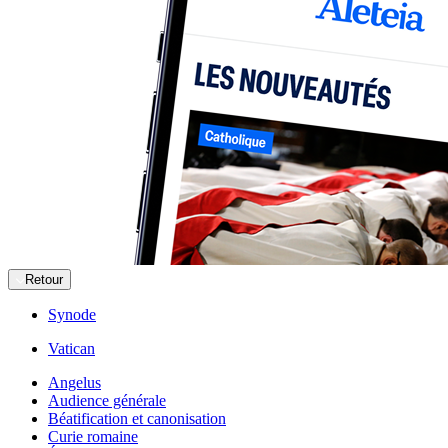
Retour
Synode
Vatican
Angelus
Audience générale
Béatification et canonisation
Curie romaine