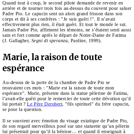
Quand tout à coup, le second pilote demande de revenir en
arrière et de tourner trois fois au-dessus du couvent pour saluer
Padre Pio. Le capucin sent un alors grand frisson dans son
corps et dit à ses confrères : "Je suis guéri !". Il n’avait
effectivement plus rien, il était guéri. Et tout le monde le sut.
Jamais Padre Pio, affirment les témoins, ne s’étaient senti aussi
sain et fort comme après le départ de Notre-Dame de Fatima
(J. Gallagher,
Segni di speranza
, Paoline, 1999).
Marie, la raison de toute
espérance
Au-dessus de la porte de la chambre de Padre Pio se
trouvaient ces mots : "Marie est la raison de toute mon
espérance". Marie, présente dans la statue pèlerine de Fatima,
l’avait-elle guéri pour le remercier de toute cette dévotion qu’il
lui portait ?
Le Père Derobert
, "fils spirituel" du frère capucin,
se pose la question.
Il se souvient avec émotion du visage extatique de Padre Pio,
de son regard merveilleux posé sur une statuette qu’un pèlerin
lui présentait pour qu’il la bénisse… et quand il enseignait à