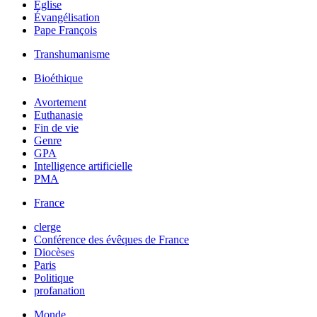
Église
Évangélisation
Pape François
Transhumanisme
Bioéthique
Avortement
Euthanasie
Fin de vie
Genre
GPA
Intelligence artificielle
PMA
France
clerge
Conférence des évêques de France
Diocèses
Paris
Politique
profanation
Monde