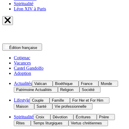
Spiritualité
Léon XIV à Paris
Édition
française
Cotignac
Vacances
Castel Gandolfo
Adoption
Actualités
Vatican
Bioéthique
France
Monde
Patrimoine Actualités
Religion
Société
Lifestyle
Couple
Famille
For Her et For Him
Maison
Santé
Vie professionnelle
Spiritualité
Croix
Dévotion
Écritures
Prière
Rites
Temps liturgiques
Vertus chrétiennes