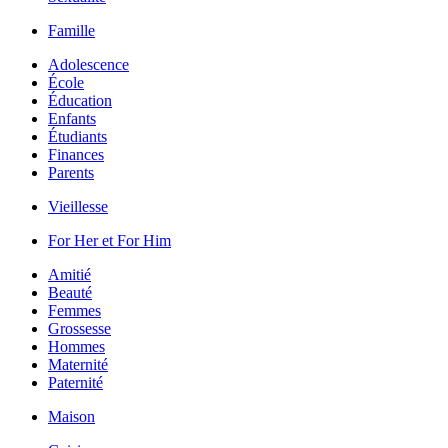
Famille
Adolescence
École
Éducation
Enfants
Étudiants
Finances
Parents
Vieillesse
For Her et For Him
Amitié
Beauté
Femmes
Grossesse
Hommes
Maternité
Paternité
Maison