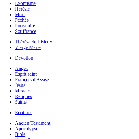
Exorcisme
Hérésie
Mort
Péchés
Purgatoire
Souffrance
Thérèse de Lisieux
Vierge Marie
Dévotion
Anges
Esprit saint
François d'Assise
Jésus
Miracle
Reliques
Saints
Écritures
Ancien Testament
Apocalypse
Bible