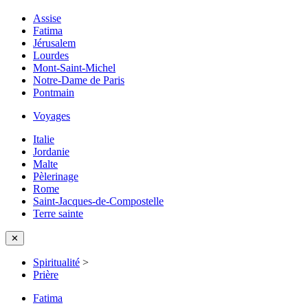
Assise
Fatima
Jérusalem
Lourdes
Mont-Saint-Michel
Notre-Dame de Paris
Pontmain
Voyages
Italie
Jordanie
Malte
Pèlerinage
Rome
Saint-Jacques-de-Compostelle
Terre sainte
✕
Spiritualité
>
Prière
Fatima