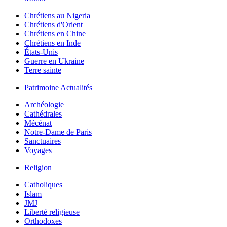
Chrétiens au Nigeria
Chrétiens d'Orient
Chrétiens en Chine
Chrétiens en Inde
États-Unis
Guerre en Ukraine
Terre sainte
Patrimoine Actualités
Archéologie
Cathédrales
Mécénat
Notre-Dame de Paris
Sanctuaires
Voyages
Religion
Catholiques
Islam
JMJ
Liberté religieuse
Orthodoxes