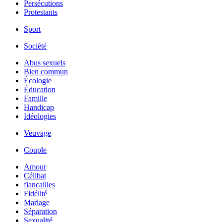
Persécutions
Protestants
Sport
Société
Abus sexuels
Bien commun
Écologie
Éducation
Famille
Handicap
Idéologies
Veuvage
Couple
Amour
Célibat
fiancailles
Fidélité
Mariage
Séparation
Sexualité