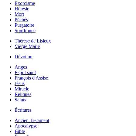
Exorcisme
Hérésie
Mort
Péchés
Purgatoire
Souffrance
Thérèse de Lisieux
Vierge Marie
Dévotion
Anges
Esprit saint
François d'Assise
Jésus
Miracle
Reliques
Saints
Écritures
Ancien Testament
Apocalypse
Bible