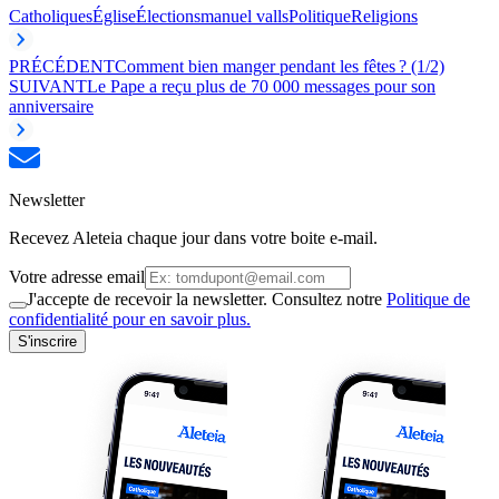
Catholiques
Église
Élections
manuel valls
Politique
Religions
PRÉCÉDENT
Comment bien manger pendant les fêtes ? (1/2)
SUIVANT
Le Pape a reçu plus de 70 000 messages pour son
anniversaire
Newsletter
Recevez Aleteia chaque jour dans votre boite e-mail.
Votre adresse email
J'accepte de recevoir la newsletter. Consultez notre
Politique de
confidentialité pour en savoir plus.
S'inscrire