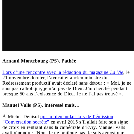
Arnaud Montebourg (PS), l’athée
Lors d’une rencontre avec la rédaction du magazine
La Vie
, le
21 novembre dernier, l’avocat et ancien ministre du
Redressement productif avait déclaré sans détour : « Moi, je ne
suis pas catholique, je n’ai pas de Dieu. J’ai cherché pendant
presque 50 ans l’existence de Dieu. Je ne l’ai pas trouvé ».
Manuel Valls (PS), intéressé mais…
À Michel Denisot
qui lui demandait lors de l’émission
“Conversation secrète”
en avril 2015 s’il allait faire son signe
de croix en rentrant dans la cathédrale d’Évry, Manuel Valls
avait répondu : “Non. Je ne pratique pas, je suis agnostique