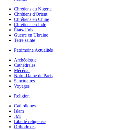
Chrétiens au Nigeria
Chrétiens d'Orient
Chrétiens en Chine
Chrétiens en Inde
États-Unis
Guerre en Ukraine
Terre sainte
Patrimoine Actualités
Archéologie
Cathédrales
Mécénat
Notre-Dame de Paris
Sanctuaires
Voyages
Religion
Catholiques
Islam
JMJ
Liberté religieuse
Orthodoxes