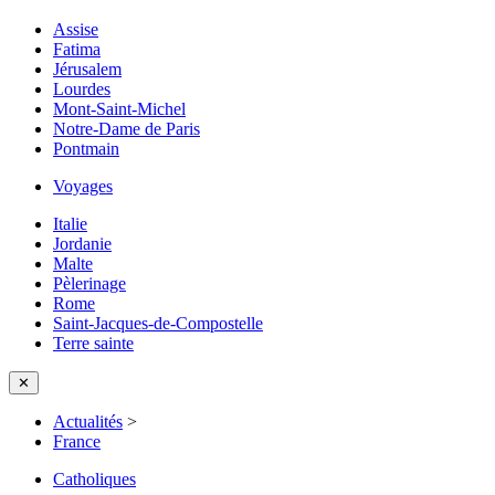
Assise
Fatima
Jérusalem
Lourdes
Mont-Saint-Michel
Notre-Dame de Paris
Pontmain
Voyages
Italie
Jordanie
Malte
Pèlerinage
Rome
Saint-Jacques-de-Compostelle
Terre sainte
✕
Actualités
>
France
Catholiques