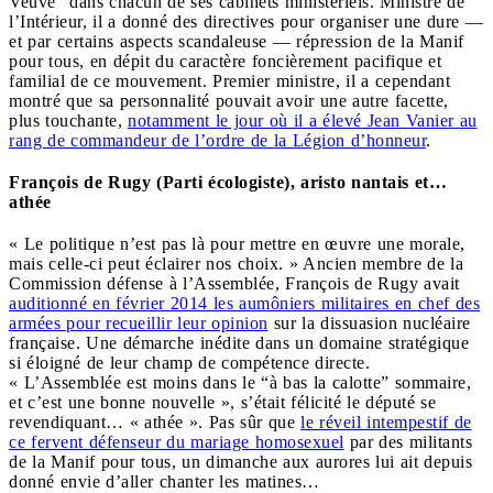
Veuve” dans chacun de ses cabinets ministériels. Ministre de
l’Intérieur, il a donné des directives pour organiser une dure
—
et par certains aspects scandaleuse
—
répression de la Manif
pour tous, en dépit du caractère foncièrement pacifique et
familial de ce mouvement. Premier ministre, il a cependant
montré que sa personnalité pouvait avoir une autre facette,
plus touchante,
notamment le jour où il a élevé Jean Vanier
au
rang de commandeur de l’ordre de
la Légion d’honneur
.
François de Rugy (Parti écologiste), aristo nantais et…
athée
« Le politique n’est pas là pour mettre en œuvre une morale,
mais celle-ci peut éclairer nos choix. » Ancien membre de la
Commission défense à l’Assemblée, François de Rugy avait
auditionné en février 2014 les aumôniers militaires en chef des
armées pour recueillir leur opinion
sur la dissuasion nucléaire
française. Une démarche inédite dans un domaine stratégique
si éloigné de leur champ de compétence directe.
« L’Assemblée est moins dans le “à bas la calotte” sommaire,
et c’est une bonne nouvelle », s’était félicité le député se
revendiquant… « athée ». Pas sûr que
le réveil intempestif de
ce fervent défenseur du mariage homosexuel
par des militants
de la Manif pour tous, un dimanche aux aurores lui ait depuis
donné envie d’aller chanter les matines…