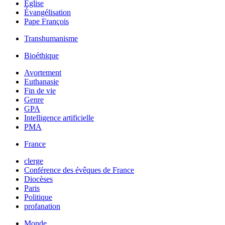
Église
Évangélisation
Pape François
Transhumanisme
Bioéthique
Avortement
Euthanasie
Fin de vie
Genre
GPA
Intelligence artificielle
PMA
France
clerge
Conférence des évêques de France
Diocèses
Paris
Politique
profanation
Monde