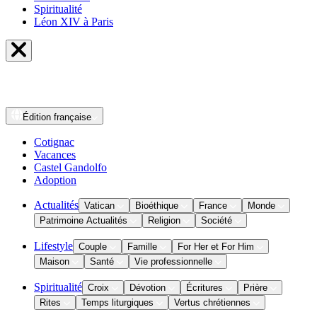
Spiritualité
Léon XIV à Paris
Édition
française
Cotignac
Vacances
Castel Gandolfo
Adoption
Actualités
Vatican
Bioéthique
France
Monde
Patrimoine Actualités
Religion
Société
Lifestyle
Couple
Famille
For Her et For Him
Maison
Santé
Vie professionnelle
Spiritualité
Croix
Dévotion
Écritures
Prière
Rites
Temps liturgiques
Vertus chrétiennes