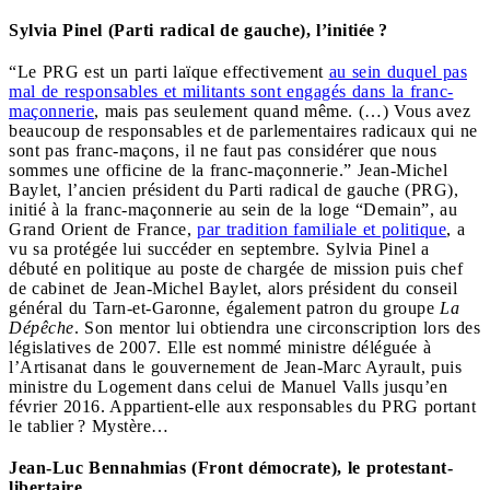
Sylvia Pinel (Parti radical de gauche), l’initiée ?
“Le PRG est un parti laïque effectivement
au sein duquel pas
mal de responsables et militants sont engagés dans la franc-
maçonnerie
, mais pas seulement quand même. (…) Vous avez
beaucoup de responsables et de parlementaires radicaux qui ne
sont pas franc-maçons, il ne faut pas considérer que nous
sommes une officine de la franc-maçonnerie.” Jean-Michel
Baylet, l’ancien président du Parti radical de gauche (PRG),
initié à la franc-maçonnerie au sein de la loge “Demain”, au
Grand Orient de France,
par tradition familiale et politique
, a
vu sa protégée lui succéder en septembre. Sylvia Pinel a
débuté en politique au poste de chargée de mission puis chef
de cabinet de Jean-Michel Baylet, alors président du conseil
général du Tarn-et-Garonne, également patron du groupe
La
Dépêche
. Son mentor lui obtiendra une circonscription lors des
législatives de 2007. Elle est nommé ministre déléguée à
l’Artisanat dans le gouvernement de Jean-Marc Ayrault, puis
ministre du Logement dans celui de Manuel Valls jusqu’en
février 2016. Appartient-elle aux responsables du PRG portant
le tablier ? Mystère…
Jean-Luc Bennahmias (Front démocrate), le protestant-
libertaire