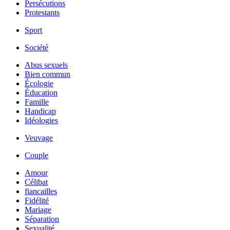
Persécutions
Protestants
Sport
Société
Abus sexuels
Bien commun
Écologie
Éducation
Famille
Handicap
Idéologies
Veuvage
Couple
Amour
Célibat
fiancailles
Fidélité
Mariage
Séparation
Sexualité