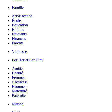
Famille
Adolescence
École
Éducation
Enfants
Étudiants
Finances
Parents
Vieillesse
For Her et For Him
Amitié
Beauté
Femmes
Grossesse
Hommes
Maternité
Paternité
Maison