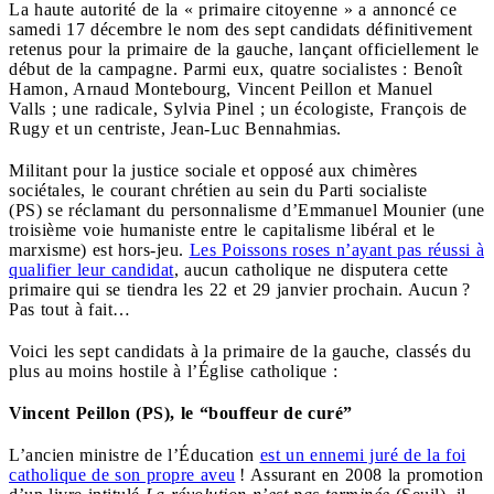
La haute autorité de la « primaire citoyenne » a annoncé ce
samedi 17 décembre le nom des sept candidats définitivement
retenus pour la primaire de la gauche, lançant officiellement le
début de la campagne. Parmi eux, quatre socialistes : Benoît
Hamon, Arnaud Montebourg, Vincent Peillon et Manuel
Valls ; une radicale, Sylvia Pinel ; un écologiste, François de
Rugy et un centriste, Jean-Luc Bennahmias.
Militant pour la justice sociale et opposé aux chimères
sociétales, le courant chrétien au sein du Parti socialiste
(PS) se réclamant du personnalisme d’Emmanuel Mounier (
une
troisième voie humaniste entre le capitalisme libéral et le
marxisme) est hors-jeu
.
Les Poissons roses n’ayant pas réussi à
qualifier leur candidat
, aucun catholique ne disputera cette
primaire qui se tiendra les 22 et 29 janvier prochain. Aucun ?
Pas tout à fait…
Voici les sept candidats à la primaire de la gauche, classés du
plus au moins hostile à l’Église catholique :
Vincent Peillon (PS), le “bouffeur de curé”
L’ancien ministre de l’Éducation
est un ennemi juré de la foi
catholique de son propre aveu
! Assurant en 2008 la promotion