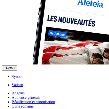
Retour
Synode
Vatican
Angelus
Audience générale
Béatification et canonisation
Curie romaine