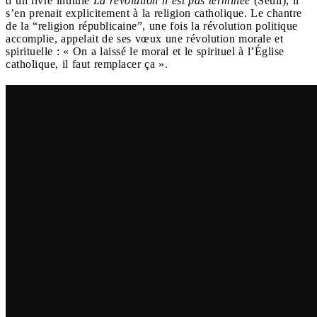
d’un livre intitulé
La révolution n’est pas terminée
(Seuil), il
s’en prenait explicitement à la religion catholique. Le chantre
de la “religion républicaine”, une fois la révolution politique
accomplie, appelait de ses vœux une révolution morale et
spirituelle : « On a laissé le moral et le spirituel à l’Église
catholique, il faut remplacer ça ».