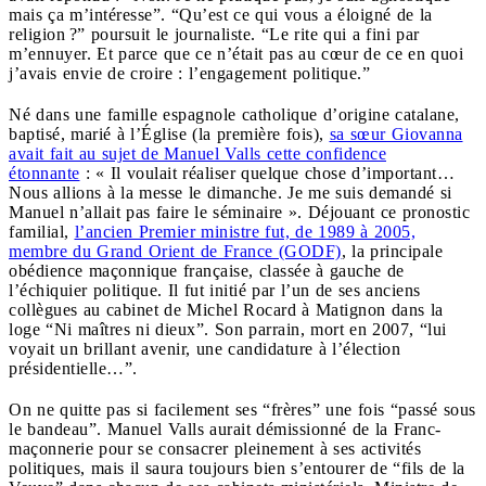
mais ça m’intéresse”. “Qu’est ce qui vous a éloigné de la
religion ?” poursuit le journaliste. “Le rite qui a fini par
m’ennuyer. Et parce que ce n’était pas au cœur de ce en quoi
j’avais envie de croire : l’engagement politique.”
Né dans une famille espagnole catholique d’origine catalane,
baptisé, marié à l’Église (la première fois),
sa sœur Giovanna
avait fait au sujet de Manuel Valls cette confidence
étonnante
: « Il voulait réaliser quelque chose d’important…
Nous allions à la messe le dimanche. Je me suis demandé si
Manuel n’allait pas faire le séminaire ». Déjouant ce pronostic
familial,
l’ancien Premier ministre fut, de 1989 à 2005,
membre du Grand Orient de France (GODF)
, la principale
obédience maçonnique française, classée à gauche de
l’échiquier politique. Il fut initié par l’un de ses anciens
collègues au cabinet de Michel Rocard à Matignon dans la
loge “Ni maîtres ni dieux”. Son parrain, mort en 2007, “lui
voyait un brillant avenir, une candidature à l’élection
présidentielle…”.
On ne quitte pas si facilement ses “frères” une fois “passé sous
le bandeau”. Manuel Valls aurait démissionné de la Franc-
maçonnerie pour se consacrer pleinement à ses activités
politiques, mais il saura toujours bien s’entourer de “fils de la