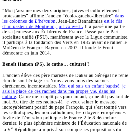
“Moi j’assume mes deux origines, juives et culturellement
protestantes” affirme l’ancien “écolo-gaucho-libertaire”
dans
les colonnes de
Libération
. Jean-Luc Bennahmias
est le fils
d’un pasteur de Montreuil, juif converti.
Il a passé une partie
de sa jeunesse aux Éclaireurs de France. Passé par le Parti
socialiste unifié (PSU), manifestant avec la Ligue communiste,
il participa à la fondation des Verts en 1985 avant de rallier le
MoDem de François Bayrou en 2007. Il fonde le Front
démocrate en juin 2014.
Benoît Hamon (PS), le catho… culturel ?
L’ancien élève des père maristes de Dakar au Sénégal ne renie
rien de son héritage : « Nous avons nous des racines
chrétiennes, incontestables.
Moi qui suis un enfant baptisé, je
sais la place de ces racines dans ma propre vie, dans ma
culture
. Ça ne me remplit pas pour autant, ça ne dit pas tout de
moi. Au titre de ces racines-là, je veux saluer le message
incroyablement positif du pape François, qui s’est tourné vers
les catholiques, les non-catholiques, les citoyens européens ».
Invité de l’émission politique de France 2 le 8 décembre
dernier, le plus éphémère ministre de l’Éducation nationale de
e
la V
République a repris à son compte les propositions du