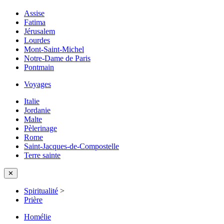
Assise
Fatima
Jérusalem
Lourdes
Mont-Saint-Michel
Notre-Dame de Paris
Pontmain
Voyages
Italie
Jordanie
Malte
Pèlerinage
Rome
Saint-Jacques-de-Compostelle
Terre sainte
✕
Spiritualité
>
Prière
Homélie