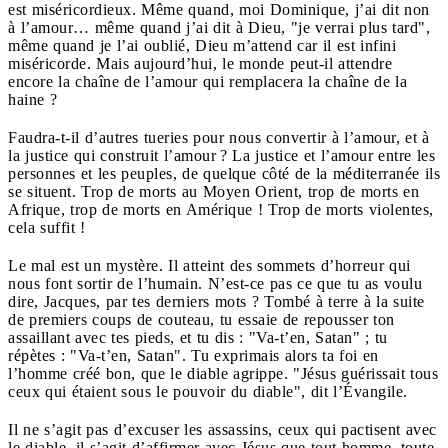
est miséricordieux. Même quand, moi Dominique, j’ai dit non
à l’amour… même quand j’ai dit à Dieu, "je verrai plus tard",
même quand je l’ai oublié, Dieu m’attend car il est infini
miséricorde. Mais aujourd’hui, le monde peut-il attendre
encore la chaîne de l’amour qui remplacera la chaîne de la
haine ?
Faudra-t-il d’autres tueries pour nous convertir à l’amour, et à
la justice qui construit l’amour ? La justice et l’amour entre les
personnes et les peuples, de quelque côté de la méditerranée ils
se situent. Trop de morts au Moyen Orient, trop de morts en
Afrique, trop de morts en Amérique ! Trop de morts violentes,
cela suffit !
Le mal est un mystère. Il atteint des sommets d’horreur qui
nous font sortir de l’humain. N’est-ce pas ce que tu as voulu
dire, Jacques, par tes derniers mots ? Tombé à terre à la suite
de premiers coups de couteau, tu essaie de repousser ton
assaillant avec tes pieds, et tu dis : "Va-t’en, Satan" ; tu
répètes : "Va-t’en, Satan". Tu exprimais alors ta foi en
l’homme créé bon, que le diable agrippe. "Jésus guérissait tous
ceux qui étaient sous le pouvoir du diable", dit l’Évangile.
Il ne s’agit pas d’excuser les assassins, ceux qui pactisent avec
le diable, il s’agit d’affirmer avec Jésus que tout homme, toute