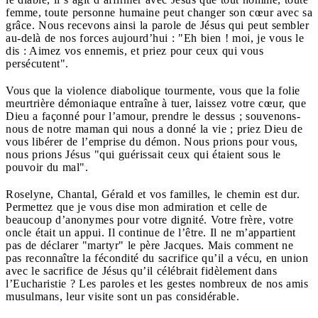
femme, toute personne humaine peut changer son cœur avec sa
grâce. Nous recevons ainsi la parole de Jésus qui peut sembler
au-delà de nos forces aujourd’hui : "Eh bien ! moi, je vous le
dis : Aimez vos ennemis, et priez pour ceux qui vous
persécutent".
Vous que la violence diabolique tourmente, vous que la folie
meurtrière démoniaque entraîne à tuer, laissez votre cœur, que
Dieu a façonné pour l’amour, prendre le dessus ; souvenons-
nous de notre maman qui nous a donné la vie ; priez Dieu de
vous libérer de l’emprise du démon. Nous prions pour vous,
nous prions Jésus "qui guérissait ceux qui étaient sous le
pouvoir du mal".
Roselyne, Chantal, Gérald et vos familles, le chemin est dur.
Permettez que je vous dise mon admiration et celle de
beaucoup d’anonymes pour votre dignité. Votre frère, votre
oncle était un appui. Il continue de l’être. Il ne m’appartient
pas de déclarer "martyr" le père Jacques. Mais comment ne
pas reconnaître la fécondité du sacrifice qu’il a vécu, en union
avec le sacrifice de Jésus qu’il célébrait fidèlement dans
l’Eucharistie ? Les paroles et les gestes nombreux de nos amis
musulmans, leur visite sont un pas considérable.