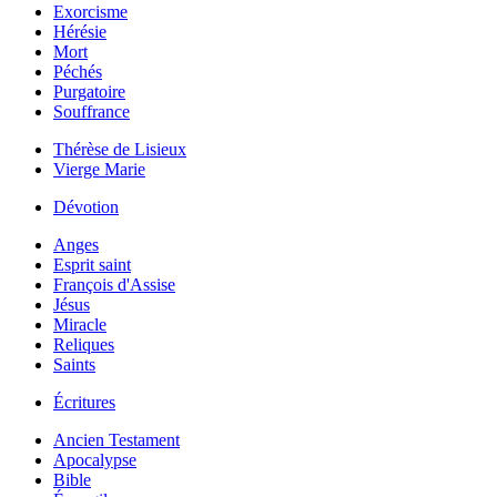
Exorcisme
Hérésie
Mort
Péchés
Purgatoire
Souffrance
Thérèse de Lisieux
Vierge Marie
Dévotion
Anges
Esprit saint
François d'Assise
Jésus
Miracle
Reliques
Saints
Écritures
Ancien Testament
Apocalypse
Bible