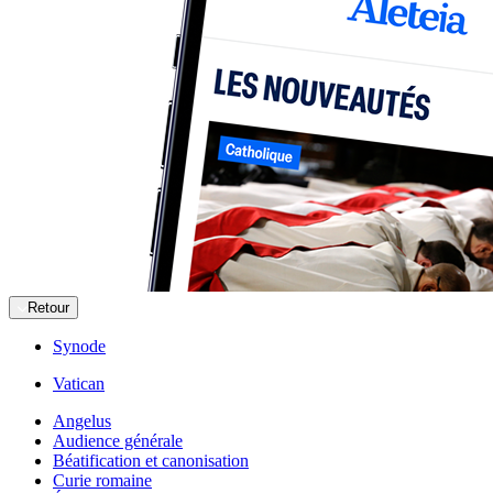
Retour
Synode
Vatican
Angelus
Audience générale
Béatification et canonisation
Curie romaine