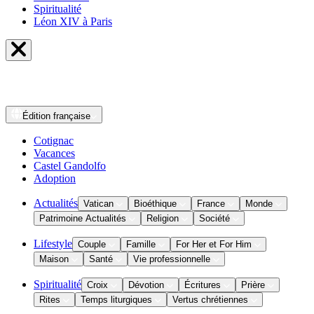
Spiritualité
Léon XIV à Paris
Édition
française
Cotignac
Vacances
Castel Gandolfo
Adoption
Actualités
Vatican
Bioéthique
France
Monde
Patrimoine Actualités
Religion
Société
Lifestyle
Couple
Famille
For Her et For Him
Maison
Santé
Vie professionnelle
Spiritualité
Croix
Dévotion
Écritures
Prière
Rites
Temps liturgiques
Vertus chrétiennes