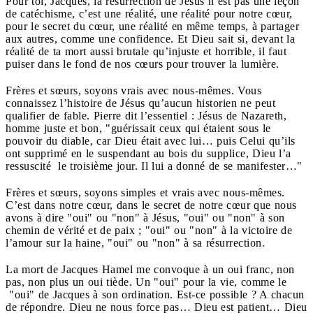
Pour toi, Jacques, la résurrection de Jésus n’est pas une leçon
de catéchisme, c’est une réalité, une réalité pour notre cœur,
pour le secret du cœur, une réalité en même temps, à partager
aux autres, comme une confidence. Et Dieu sait si, devant la
réalité de ta mort aussi brutale qu’injuste et horrible, il faut
puiser dans le fond de nos cœurs pour trouver la lumière.
Frères et sœurs, soyons vrais avec nous-mêmes. Vous
connaissez l’histoire de Jésus qu’aucun historien ne peut
qualifier de fable. Pierre dit l’essentiel : Jésus de Nazareth,
homme juste et bon, "guérissait ceux qui étaient sous le
pouvoir du diable, car Dieu était avec lui… puis Celui qu’ils
ont supprimé en le suspendant au bois du supplice, Dieu l’a
ressuscité le troisième jour. Il lui a donné de se manifester…"
Frères et sœurs, soyons simples et vrais avec nous-mêmes.
C’est dans notre cœur, dans le secret de notre cœur que nous
avons à dire "oui" ou "non" à Jésus, "oui" ou "non" à son
chemin de vérité et de paix ; "oui" ou "non" à la victoire de
l’amour sur la haine, "oui" ou "non" à sa résurrection.
La mort de Jacques Hamel me convoque à un oui franc, non
pas, non plus un oui tiède. Un "oui" pour la vie, comme le
"oui" de Jacques à son ordination. Est-ce possible ? A chacun
de répondre. Dieu ne nous force pas… Dieu est patient… Dieu