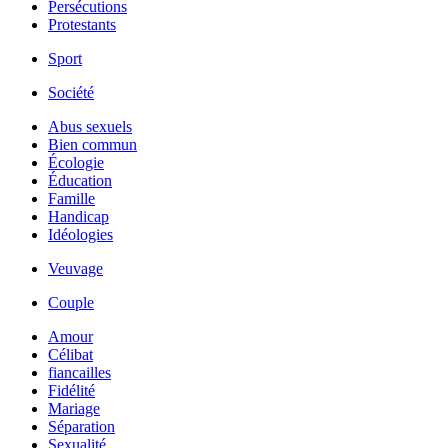
Persécutions
Protestants
Sport
Société
Abus sexuels
Bien commun
Écologie
Éducation
Famille
Handicap
Idéologies
Veuvage
Couple
Amour
Célibat
fiancailles
Fidélité
Mariage
Séparation
Sexualité