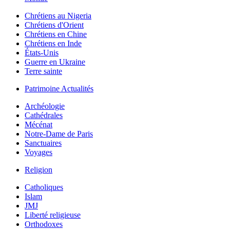
Chrétiens au Nigeria
Chrétiens d'Orient
Chrétiens en Chine
Chrétiens en Inde
États-Unis
Guerre en Ukraine
Terre sainte
Patrimoine Actualités
Archéologie
Cathédrales
Mécénat
Notre-Dame de Paris
Sanctuaires
Voyages
Religion
Catholiques
Islam
JMJ
Liberté religieuse
Orthodoxes