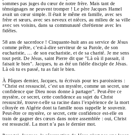
sommes pas juges du cœur de notre frère. Mais tant de
témoignages ne peuvent tromper ! Le père Jacques Hamel
avait un cœur simple. Il était le même en famille, avec ses
frère et sœurs, avec ses neveux et nièces, au milieu de sa ville
avec ses voisins, dans sa communauté chrétienne avec les
fidèles.
58 ans de sacerdoce ! Cinquante-huit ans au service de Jésus
comme prêtre, c’est-à-dire serviteur de sa Parole, de son
eucharistie, … de son eucharistie, et de sa charité. Je me sens
tout petit. De Jésus, saint Pierre dit que "Là où il passait, il
faisait le bien". Jacques, tu as été un fidèle disciple de Jésus.
Là où tu es passé, tu as fait le bien.
À Pâques dernier, Jacques, tu écrivais pour tes paroissiens :
"Christ est ressuscité, c’est un mystère, comme un secret, une
confidence que Dieu nous donne à partager". Peut-être ce
mystère, ce secret, cette confidence au sujet du Christ
ressuscité, trouve-t-elle sa racine dans l’expérience de la mort
côtoyée en Algérie dont ta famille nous rappelle le souvenir.
Peut-être ce mystère, ce secret, cette confidence est-elle en
train de gagner des cœurs dans notre assemblée : oui, Christ
est ressuscité. La mort n’a pas le dernier mot.