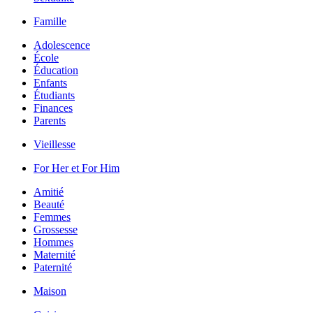
Famille
Adolescence
École
Éducation
Enfants
Étudiants
Finances
Parents
Vieillesse
For Her et For Him
Amitié
Beauté
Femmes
Grossesse
Hommes
Maternité
Paternité
Maison