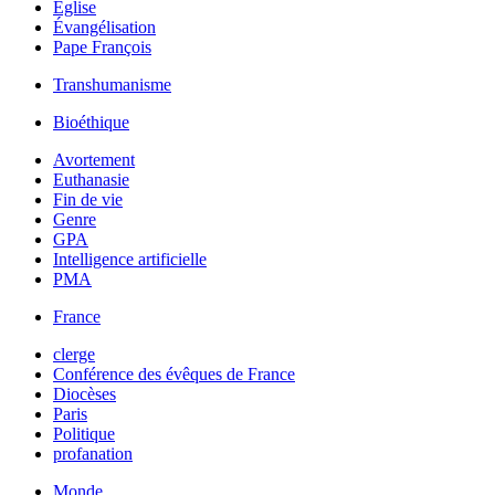
Église
Évangélisation
Pape François
Transhumanisme
Bioéthique
Avortement
Euthanasie
Fin de vie
Genre
GPA
Intelligence artificielle
PMA
France
clerge
Conférence des évêques de France
Diocèses
Paris
Politique
profanation
Monde