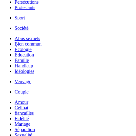
Persécutions
Protestants
Sport
Société
Abus sexuels
Bien commun
Écologie
Éducation
Famille
Handicap
Idéologies
Veuvage
Couple
Amour
Célibat
fiancailles
Fidélité
Mariage
Séparation
Sexualité