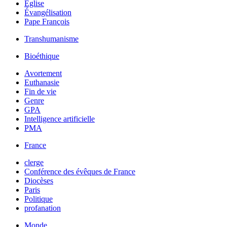
Église
Évangélisation
Pape François
Transhumanisme
Bioéthique
Avortement
Euthanasie
Fin de vie
Genre
GPA
Intelligence artificielle
PMA
France
clerge
Conférence des évêques de France
Diocèses
Paris
Politique
profanation
Monde