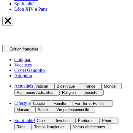
Spiritualité
Léon XIV à Paris
Édition
française
Cotignac
Vacances
Castel Gandolfo
Adoption
Actualités
Vatican
Bioéthique
France
Monde
Patrimoine Actualités
Religion
Société
Lifestyle
Couple
Famille
For Her et For Him
Maison
Santé
Vie professionnelle
Spiritualité
Croix
Dévotion
Écritures
Prière
Rites
Temps liturgiques
Vertus chrétiennes