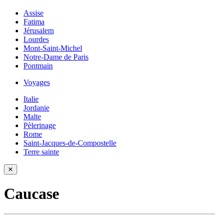
Assise
Fatima
Jérusalem
Lourdes
Mont-Saint-Michel
Notre-Dame de Paris
Pontmain
Voyages
Italie
Jordanie
Malte
Pèlerinage
Rome
Saint-Jacques-de-Compostelle
Terre sainte
✕
Caucase