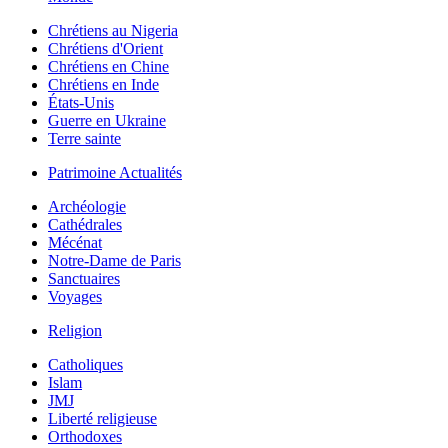
Chrétiens au Nigeria
Chrétiens d'Orient
Chrétiens en Chine
Chrétiens en Inde
États-Unis
Guerre en Ukraine
Terre sainte
Patrimoine Actualités
Archéologie
Cathédrales
Mécénat
Notre-Dame de Paris
Sanctuaires
Voyages
Religion
Catholiques
Islam
JMJ
Liberté religieuse
Orthodoxes