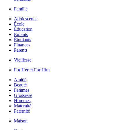
Famille
Adolescence
École
Éducation
Enfants
Étudiants
Finances
Parents
Vieillesse
For Her et For Him
Amitié
Beauté
Femmes
Grossesse
Hommes
Maternité
Paternité
Maison