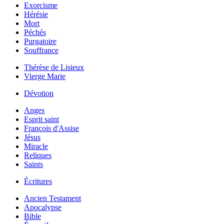
Exorcisme
Hérésie
Mort
Péchés
Purgatoire
Souffrance
Thérèse de Lisieux
Vierge Marie
Dévotion
Anges
Esprit saint
François d'Assise
Jésus
Miracle
Reliques
Saints
Écritures
Ancien Testament
Apocalypse
Bible