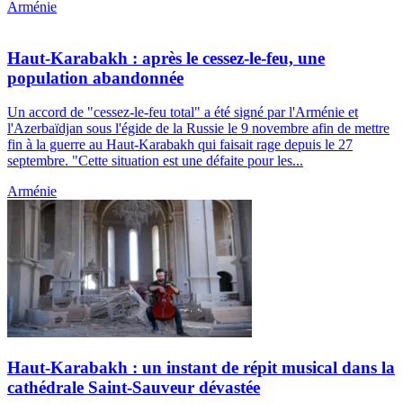
Arménie
Haut-Karabakh : après le cessez-le-feu, une
population abandonnée
Un accord de "cessez-le-feu total" a été signé par l'Arménie et
l'Azerbaïdjan sous l'égide de la Russie le 9 novembre afin de mettre
fin à la guerre au Haut-Karabakh qui faisait rage depuis le 27
septembre. "Cette situation est une défaite pour les...
Arménie
Haut-Karabakh : un instant de répit musical dans la
cathédrale Saint-Sauveur dévastée