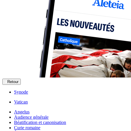
Retour
Synode
Vatican
Angelus
Audience générale
Béatification et canonisation
Curie romaine