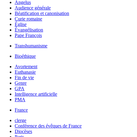
Angelus
Audience générale
Béatification et canonisation
Curie romaine
Église
Évangélisation
Pape François
Transhumanisme
Bioéthique
Avortement
Euthanasie
Fin de vie
Genre
GPA
Intelligence artificielle
PMA
France
clerge
Conférence des évêques de France
Diocèses
Paris