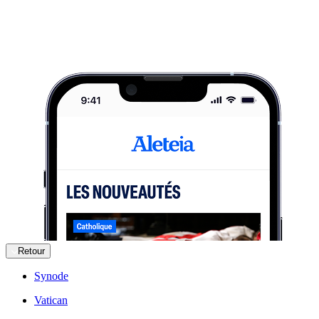
Retour
Synode
Vatican