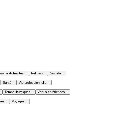
moine Actualités
Religion
Société
Santé
Vie professionnelle
Temps liturgiques
Vertus chrétiennes
res
Voyages