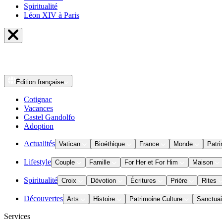
Spiritualité
Léon XIV à Paris
Édition
française
Cotignac
Vacances
Castel Gandolfo
Adoption
Actualités
Vatican
Bioéthique
France
Monde
Patri
Lifestyle
Couple
Famille
For Her et For Him
Maison
Spiritualité
Croix
Dévotion
Écritures
Prière
Rites
Découvertes
Arts
Histoire
Patrimoine Culture
Sanctuai
Services