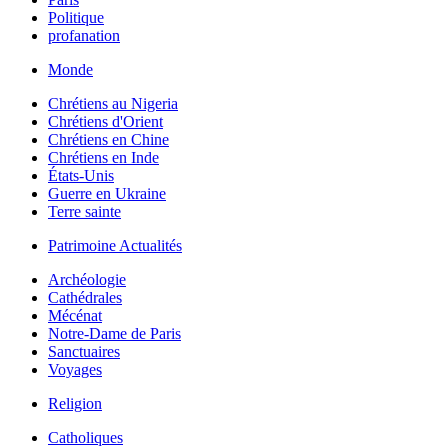
Politique
profanation
Monde
Chrétiens au Nigeria
Chrétiens d'Orient
Chrétiens en Chine
Chrétiens en Inde
États-Unis
Guerre en Ukraine
Terre sainte
Patrimoine Actualités
Archéologie
Cathédrales
Mécénat
Notre-Dame de Paris
Sanctuaires
Voyages
Religion
Catholiques