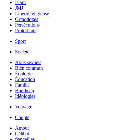
Islam
JMJ
Liberté religieuse
Orthodoxes
Persécutions
Protestants
Sport
Société
Abus sexuels
Bien commun
Écologie
Éducation
Famille
Handicap
Idéologies
Veuvage
Couple
Amour
Célibat
fiancailles