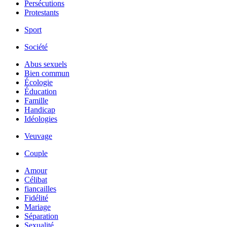
Persécutions
Protestants
Sport
Société
Abus sexuels
Bien commun
Écologie
Éducation
Famille
Handicap
Idéologies
Veuvage
Couple
Amour
Célibat
fiancailles
Fidélité
Mariage
Séparation
Sexualité