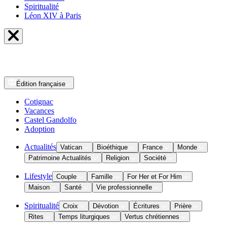
Spiritualité
Léon XIV à Paris
Édition
française
Cotignac
Vacances
Castel Gandolfo
Adoption
Actualités
Vatican
Bioéthique
France
Monde
Patrimoine Actualités
Religion
Société
Lifestyle
Couple
Famille
For Her et For Him
Maison
Santé
Vie professionnelle
Spiritualité
Croix
Dévotion
Écritures
Prière
Rites
Temps liturgiques
Vertus chrétiennes