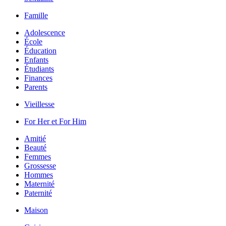
Famille
Adolescence
École
Éducation
Enfants
Étudiants
Finances
Parents
Vieillesse
For Her et For Him
Amitié
Beauté
Femmes
Grossesse
Hommes
Maternité
Paternité
Maison