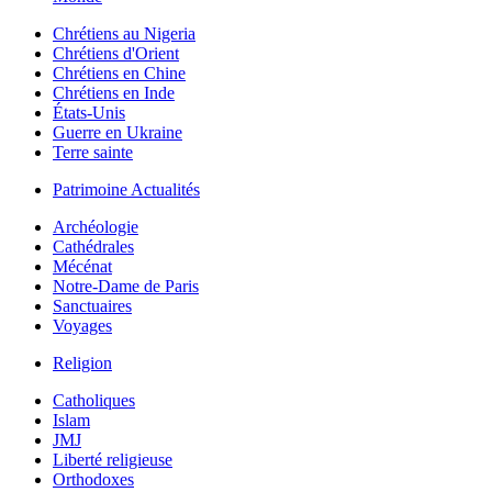
Chrétiens au Nigeria
Chrétiens d'Orient
Chrétiens en Chine
Chrétiens en Inde
États-Unis
Guerre en Ukraine
Terre sainte
Patrimoine Actualités
Archéologie
Cathédrales
Mécénat
Notre-Dame de Paris
Sanctuaires
Voyages
Religion
Catholiques
Islam
JMJ
Liberté religieuse
Orthodoxes