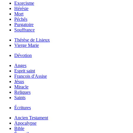
Exorcisme
Hérésie
Mort
Péchés
Purgatoire
Souffrance
Thérèse de Lisieux
Vierge Marie
Dévotion
Anges
Esprit saint
François d'Assise
Jésus
Miracle
Reliques
Saints
Écritures
Ancien Testament
Apocalypse
Bible