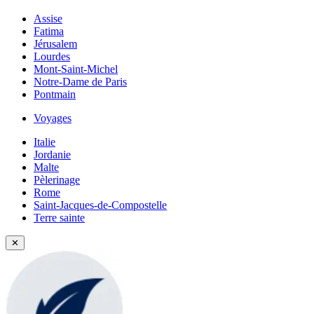
Assise
Fatima
Jérusalem
Lourdes
Mont-Saint-Michel
Notre-Dame de Paris
Pontmain
Voyages
Italie
Jordanie
Malte
Pèlerinage
Rome
Saint-Jacques-de-Compostelle
Terre sainte
✕