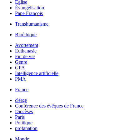
Église
Évangélisation
Pape François
Transhumanisme
Bioéthique
Avortement
Euthanasie
Fin de vie
Genre
GPA
Intelligence artificielle
PMA
France
clerge
Conférence des évêques de France
Diocèses
Paris
Politique
profanation
Monde