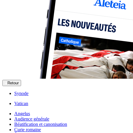
Retour
Synode
Vatican
Angelus
Audience générale
Béatification et canonisation
Curie romaine