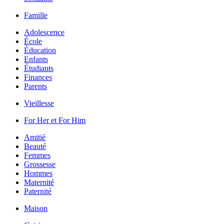
Famille
Adolescence
École
Éducation
Enfants
Étudiants
Finances
Parents
Vieillesse
For Her et For Him
Amitié
Beauté
Femmes
Grossesse
Hommes
Maternité
Paternité
Maison