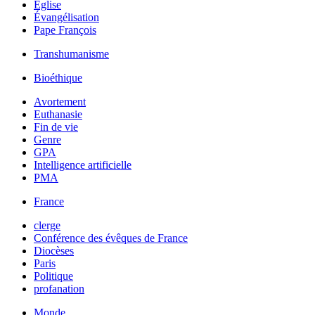
Église
Évangélisation
Pape François
Transhumanisme
Bioéthique
Avortement
Euthanasie
Fin de vie
Genre
GPA
Intelligence artificielle
PMA
France
clerge
Conférence des évêques de France
Diocèses
Paris
Politique
profanation
Monde