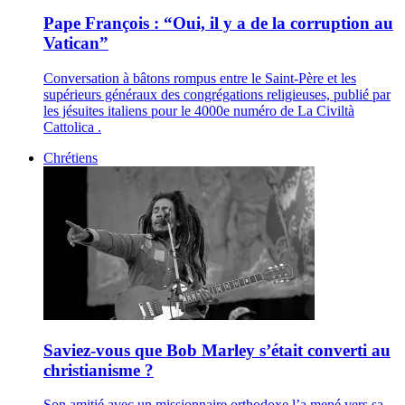
Pape François : “Oui, il y a de la corruption au
Vatican”
Conversation à bâtons rompus entre le Saint-Père et les
supérieurs généraux des congrégations religieuses, publié par
les jésuites italiens pour le 4000e numéro de La Civiltà
Cattolica .
Chrétiens
Saviez-vous que Bob Marley s’était converti au
christianisme ?
Son amitié avec un missionnaire orthodoxe l’a mené vers sa