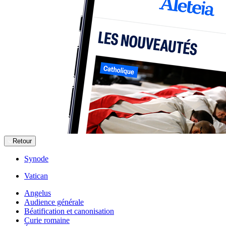
Retour
Synode
Vatican
Angelus
Audience générale
Béatification et canonisation
Curie romaine