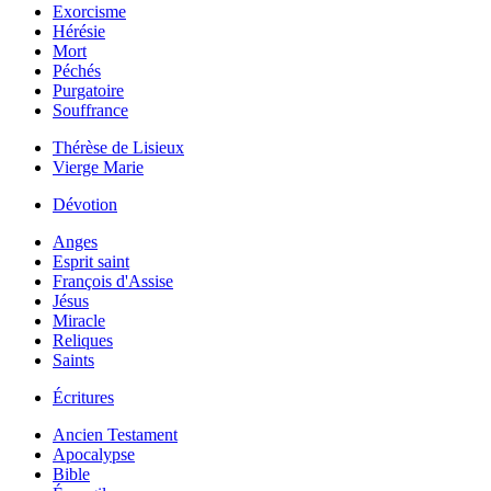
Exorcisme
Hérésie
Mort
Péchés
Purgatoire
Souffrance
Thérèse de Lisieux
Vierge Marie
Dévotion
Anges
Esprit saint
François d'Assise
Jésus
Miracle
Reliques
Saints
Écritures
Ancien Testament
Apocalypse
Bible