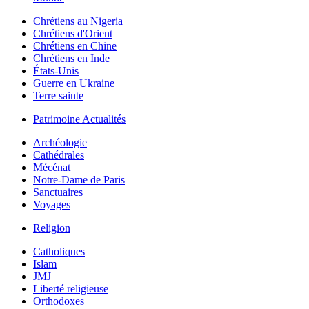
Chrétiens au Nigeria
Chrétiens d'Orient
Chrétiens en Chine
Chrétiens en Inde
États-Unis
Guerre en Ukraine
Terre sainte
Patrimoine Actualités
Archéologie
Cathédrales
Mécénat
Notre-Dame de Paris
Sanctuaires
Voyages
Religion
Catholiques
Islam
JMJ
Liberté religieuse
Orthodoxes