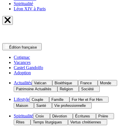
Spiritualité
Léon XIV à Paris
Édition
française
Cotignac
Vacances
Castel Gandolfo
Adoption
Actualités
Vatican
Bioéthique
France
Monde
Patrimoine Actualités
Religion
Société
Lifestyle
Couple
Famille
For Her et For Him
Maison
Santé
Vie professionnelle
Spiritualité
Croix
Dévotion
Écritures
Prière
Rites
Temps liturgiques
Vertus chrétiennes