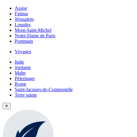
Assise
Fatima
Jérusalem
Lourdes
Mont-Saint-Michel
Notre-Dame de Paris
Pontmain
Voyages
Italie
Jordanie
Malte
Pèlerinage
Rome
Saint-Jacques-de-Compostelle
Terre sainte
✕