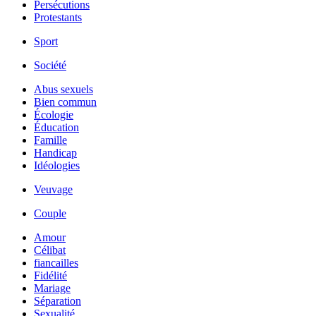
Persécutions
Protestants
Sport
Société
Abus sexuels
Bien commun
Écologie
Éducation
Famille
Handicap
Idéologies
Veuvage
Couple
Amour
Célibat
fiancailles
Fidélité
Mariage
Séparation
Sexualité