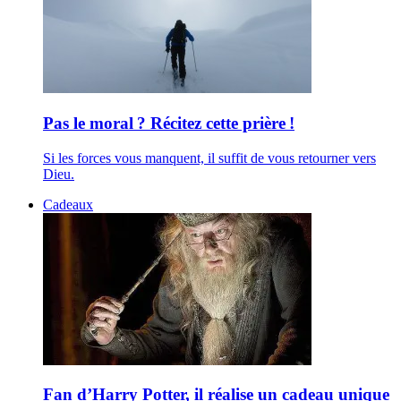
Pas le moral ? Récitez cette prière !
Si les forces vous manquent, il suffit de vous retourner vers
Dieu.
Cadeaux
Fan d’Harry Potter, il réalise un cadeau unique