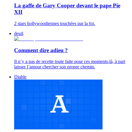
La gaffe de Gary Cooper devant le pape Pie
XII
2 stars hollywoodiennes touchées par la foi.
deuil
Comment dire adieu ?
Il n’y a pas de recette toute faite pour ces moments-là, à part
laisser l’amour chercher son propre chemin.
Diable