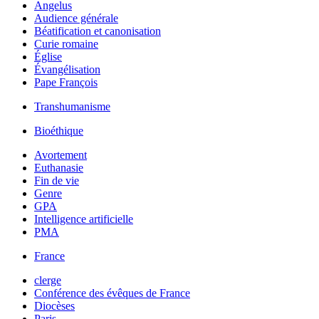
Angelus
Audience générale
Béatification et canonisation
Curie romaine
Église
Évangélisation
Pape François
Transhumanisme
Bioéthique
Avortement
Euthanasie
Fin de vie
Genre
GPA
Intelligence artificielle
PMA
France
clerge
Conférence des évêques de France
Diocèses
Paris