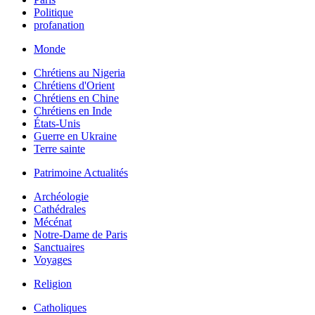
Politique
profanation
Monde
Chrétiens au Nigeria
Chrétiens d'Orient
Chrétiens en Chine
Chrétiens en Inde
États-Unis
Guerre en Ukraine
Terre sainte
Patrimoine Actualités
Archéologie
Cathédrales
Mécénat
Notre-Dame de Paris
Sanctuaires
Voyages
Religion
Catholiques