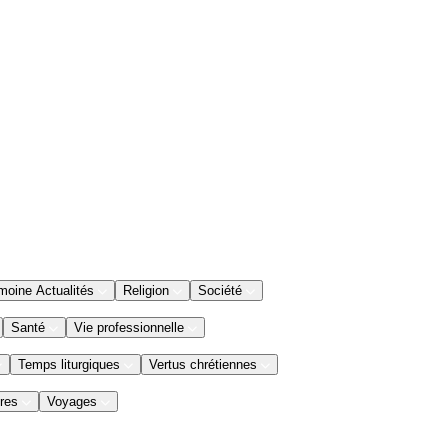
moine Actualités
Religion
Société
Santé
Vie professionnelle
Temps liturgiques
Vertus chrétiennes
res
Voyages