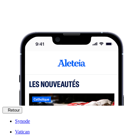
Retour
Synode
Vatican