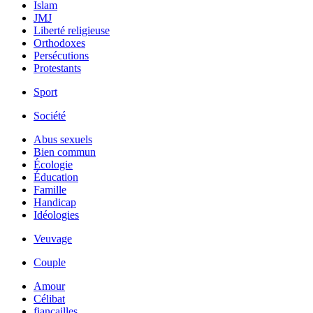
Islam
JMJ
Liberté religieuse
Orthodoxes
Persécutions
Protestants
Sport
Société
Abus sexuels
Bien commun
Écologie
Éducation
Famille
Handicap
Idéologies
Veuvage
Couple
Amour
Célibat
fiancailles