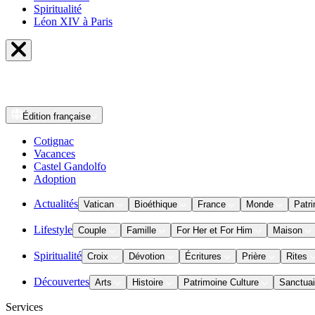
Spiritualité
Léon XIV à Paris
Édition
française
Cotignac
Vacances
Castel Gandolfo
Adoption
Actualités
Vatican
Bioéthique
France
Monde
Patri
Lifestyle
Couple
Famille
For Her et For Him
Maison
Spiritualité
Croix
Dévotion
Écritures
Prière
Rites
Découvertes
Arts
Histoire
Patrimoine Culture
Sanctuai
Services